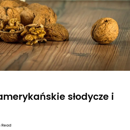
amerykańskie słodycze i
s Read