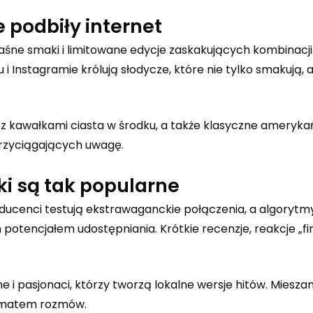
 podbiły internet
śne smaki i limitowane edycje zaskakujących kombinacji
i Instagramie królują słodycze, które nie tylko smakują, a
 z kawałkami ciasta w środku, a także klasyczne amerykań
rzyciągających uwagę.
i są tak popularne
roducenci testują ekstrawaganckie połączenia, a algoryt
otencjałem udostępniania. Krótkie recenzje, reakcje „firs
e i pasjonaci, którzy tworzą lokalne wersje hitów. Miesza
 tematem rozmów.