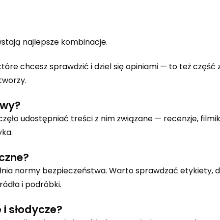
stają najlepsze kombinacje.
które chcesz sprawdzić i dziel się opiniami — to też część
 tworzy.
owy?
ęło udostępniać treści z nim związane — recenzje, filmiki,
yka.
eczne?
nia normy bezpieczeństwa. Warto sprawdzać etykiety, 
ódła i podróbki.
 i słodycze?