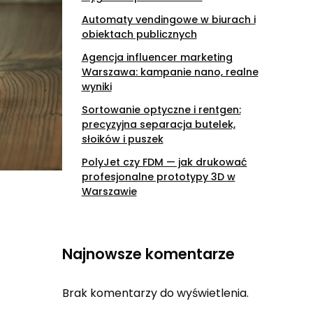
Automaty vendingowe w biurach i
obiektach publicznych
Agencja influencer marketing
Warszawa: kampanie nano, realne
wyniki
Sortowanie optyczne i rentgen:
precyzyjna separacja butelek,
słoików i puszek
PolyJet czy FDM — jak drukować
profesjonalne prototypy 3D w
Warszawie
Najnowsze komentarze
Brak komentarzy do wyświetlenia.