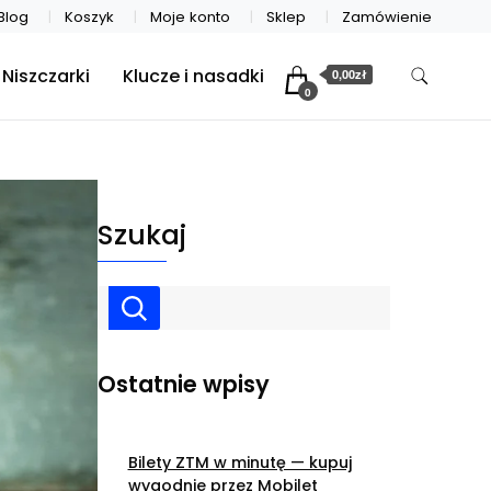
Blog
Koszyk
Moje konto
Sklep
Zamówienie
Niszczarki
Klucze i nasadki
0,00zł
0
Szukaj
Ostatnie wpisy
Bilety ZTM w minutę — kupuj
wygodnie przez Mobilet