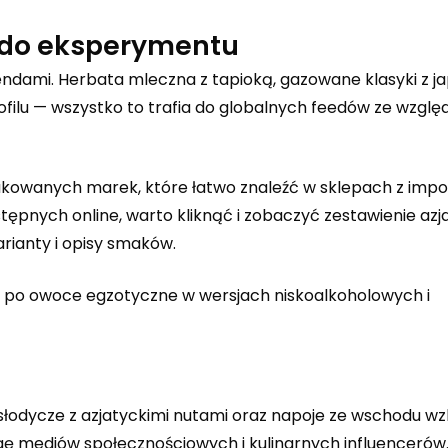
i do eksperymentu
rendami. Herbata mleczna z tapioką, gazowane klasyki z 
lu — wszystko to trafia do globalnych feedów ze wzglę
kowanych marek, które łatwo znaleźć w sklepach z impor
tępnych online, warto kliknąć i zobaczyć zestawienie
azj
arianty i opisy smaków.
” po owoce egzotyczne w wersjach niskoalkoholowych i
słodycze z azjatyckimi nutami oraz napoje ze wschodu 
gę mediów społecznościowych i kulinarnych influencerów