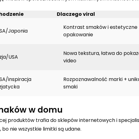
hodzenie
Dlaczego viral
Kontrast smaków i estetyczne
SA/Japonia
opakowanie
Nowa tekstura, łatwa do pokaz
zja/USA
video
SA/inspiracja
Rozpoznawalność marki + uni
zjatycka
smaki
smaków w domu
ęcej produktów trafia do sklepów internetowych i specjal
bo nie wszystkie limitki są udane.