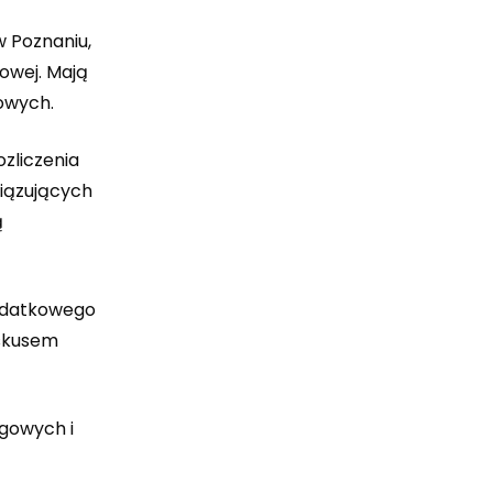
w Poznaniu,
owej. Mają
owych.
ozliczenia
iązujących
ą
podatkowego
iskusem
ęgowych i