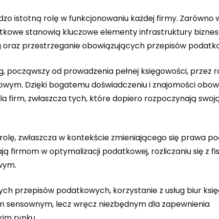
zo istotną rolę w funkcjonowaniu każdej firmy. Zarówno 
atkowe stanowią kluczowe elementy infrastruktury biznes
g oraz przestrzeganie obowiązujących przepisów podatk
ug, począwszy od prowadzenia pełnej księgowości, przez r
owym. Dzięki bogatemu doświadczeniu i znajomości obow
a firm, zwłaszcza tych, które dopiero rozpoczynają swoj
olę, zwłaszcza w kontekście zmieniającego się prawa 
ą firmom w optymalizacji podatkowej, rozliczaniu się z f
wym.
nych przepisów podatkowych, korzystanie z usług biur ksi
em sensownym, lecz wręcz niezbędnym dla zapewnienia
kim rynku.