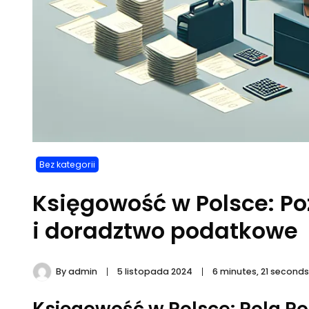
Bez kategorii
Księgowość w Polsce: P
i doradztwo podatkowe
By
admin
5 listopada 2024
6 minutes, 21 second
Księgowość w Polsce: Rola P