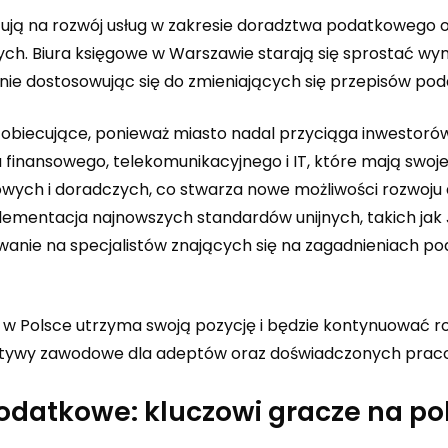
ują na rozwój usług w zakresie doradztwa podatkowego 
ych. Biura księgowe w Warszawie starają się sprostać 
śnie dostosowując się do zmieniających się przepisów po
obiecujące, ponieważ miasto nadal przyciąga inwestoró
a finansowego, telekomunikacyjnego i IT, które mają swoje
gowych i doradczych, co stwarza nowe możliwości rozwoju 
plementacja najnowszych standardów unijnych, takich jak 
owanie na specjalistów znających się na zagadnieniach 
 w Polsce utrzyma swoją pozycję i będzie kontynuować r
ektywy zawodowe dla adeptów oraz doświadczonych prac
podatkowe: kluczowi gracze na po