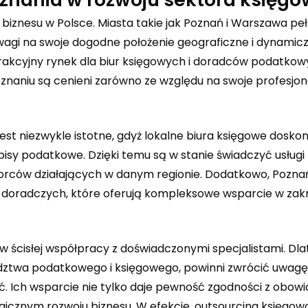
znesu w Polsce. Miasta takie jak Poznań i Warszawa peł
uwagi na swoje dogodne położenie geograficzne i dynamicz
trakcyjny rynek dla biur księgowych i doradców podatko
oznaniu są cenieni zarówno ze względu na swoje profesjo
st niezwykle istotne, gdyż lokalne biura księgowe dosko
isy podatkowe. Dzięki temu są w stanie świadczyć usługi
iorców działających w danym regionie. Dodatkowo, Poznań
doradczych, które oferują kompleksowe wsparcie w zak
 ścisłej współpracy z doświadczonymi specjalistami. Dl
adztwa podatkowego i księgowego, powinni zwrócić uwagę
ć
. Ich wsparcie nie tylko daje pewność zgodności z obow
egicznym rozwoju biznesu. W efekcie, outsourcing księgowo