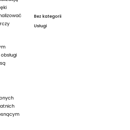
ęki
malizować
Bez kategorii
arczy
Usługi
nym
 obsługi
 są
zonych
tatnich
 rosnącym