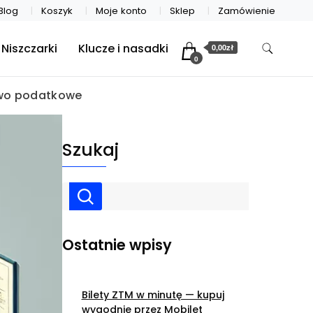
Blog
Koszyk
Moje konto
Sklep
Zamówienie
Niszczarki
Klucze i nasadki
0,00zł
0
two podatkowe
Szukaj
Ostatnie wpisy
Bilety ZTM w minutę — kupuj
wygodnie przez Mobilet