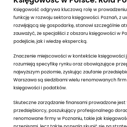
Księgowość odgrywa kluczową rolę w prowadzeniu bi
funkcję w rozwoju sektora księgowości. Poznań, z 
rozwijającą się gospodarkę, stanowi szczególnie a
zauważyć, że specjaliści z obszaru księgowości w P
podejście, jak i wiedzę ekspercką.
Znaczenie miejscowości w kontekście księgowości je
rozumieją specyfikę rynku oraz obowiązujące przep
najwyższym poziomie, zyskując zaufanie przedsięb
Warszawa są siedzibami wielu renomowanych firm 
księgowości i podatków.
Skuteczne zarządzanie finansami prowadzone jest w
przedsiębiorcy, poszukujący profesjonalnego dor
renomowane firmy w Poznaniu, takie jak
księgowoś
przepisami, lecz także pozwala skupić się na strat