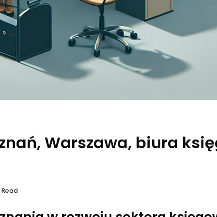
oznań, Warszawa, biura ksi
s Read
oznania w rozwoju sektora księgo