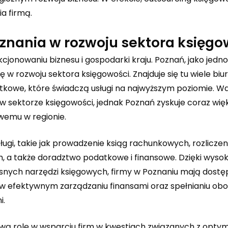
a firmą.
oznania w rozwoju sektora księgo
jonowaniu biznesu i gospodarki kraju. Poznań, jako jedno
w rozwoju sektora księgowości. Znajduje się tu wiele biur
tkowe, które świadczą usługi na najwyższym poziomie. W
 w sektorze księgowości, jednak Poznań zyskuje coraz wię
wemu w regionie.
ugi, takie jak prowadzenie ksiąg rachunkowych, rozliczen
 a także doradztwo podatkowe i finansowe. Dzięki wyso
snych narzędzi księgowych, firmy w Poznaniu mają dostę
m w efektywnym zarządzaniu finansami oraz spełnianiu o
i.
 rolę w wsparciu firm w kwestiach związanych z optym