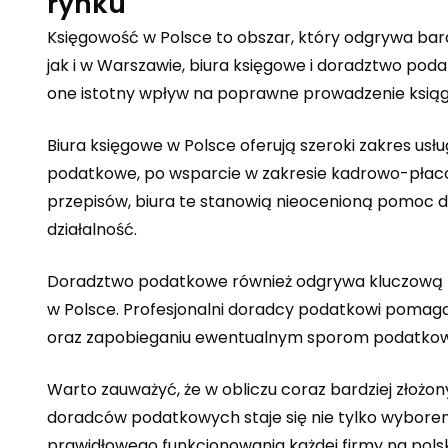
rynku
Księgowość w Polsce to obszar, który odgrywa bard
jak i w Warszawie, biura księgowe i doradztwo pod
one istotny wpływ na poprawne prowadzenie ksią
Biura księgowe w Polsce oferują szeroki zakres usł
podatkowe, po wsparcie w zakresie kadrowo-płac
przepisów, biura te stanowią nieocenioną pomoc dl
działalność.
Doradztwo podatkowe również odgrywa kluczową r
w Polsce. Profesjonalni doradcy podatkowi pomagaj
oraz zapobieganiu ewentualnym sporom podatko
Warto zauważyć, że w obliczu coraz bardziej złożo
doradców podatkowych staje się nie tylko wybor
prawidłowego funkcjonowania każdej firmy na pols