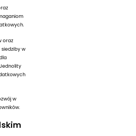
oraz
wymaganiom
datkowych.
w oraz
 siedziby w
dla
Jednolity
podatkowych
ozwój w
owników.
lskim