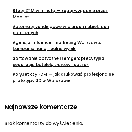
Bilety ZTM w minutę — kupuj wygodnie przez
Mobilet
Automaty vendingowe w biurach i obiektach
publicznych
Agencja influencer marketing Warszawa:
kampanie nano, realne wyniki
Sortowanie optyczne i rentgen: precyzyjna
separacja butelek, słoików i puszek
PolyJet czy FDM — jak drukować profesjonalne
prototypy 3D w Warszawie
Najnowsze komentarze
Brak komentarzy do wyświetlenia.