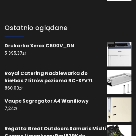
Ostatnio oglądane
Drukarka Xerox C600V_DN
zł
5 395,37
Royal Catering Nadziewarka do
kiełbas 7 litrów pozioma RC-SFV7L
zł
860,00
Vaupe Segregator A4 Waniliowy
zł
7,24
Regatta Great Outdoors Samaris Mid Ii
Czarno Limonkowy Rmf539Kde