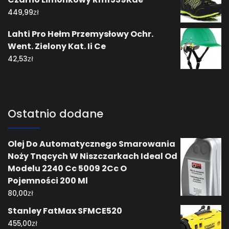
zł
449,99
Lahti Pro Hełm Przemysłowy Ochr.
Went. Zielony Kat. Ii Ce
zł
42,53
Ostatnio dodane
Olej Do Automatycznego Smarowania
Noży Tnących W Niszczarkach Ideal Od
Modelu 2240 Cc 5009 2Cc O
Pojemności 200 Ml
zł
80,00
Stanley FatMax SFMCE520
zł
455,00