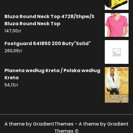
Bluza Round Neck Top 4728/Shpw/S
Bluza Round Neck Top
zł
147,00
Footguard 641850 200 Buty"Solid"
zł
260,09
Planeta według Kreta / Polska według
Kreta
zł
54,13
A theme by GradientThemes - A theme by Gradient
Themes ©