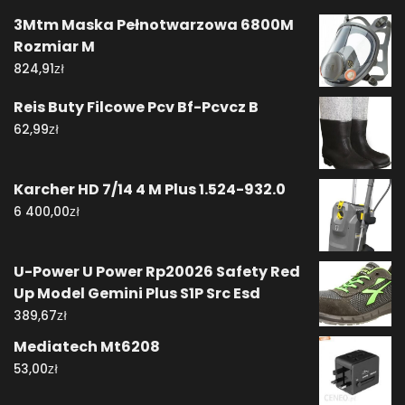
3Mtm Maska Pełnotwarzowa 6800M
Rozmiar M
zł
824,91
Reis Buty Filcowe Pcv Bf-Pcvcz B
zł
62,99
Karcher HD 7/14 4 M Plus 1.524-932.0
zł
6 400,00
U-Power U Power Rp20026 Safety Red
Up Model Gemini Plus S1P Src Esd
zł
389,67
Mediatech Mt6208
zł
53,00