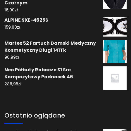
Czarnym
zł
16,00
ALPINE SXE-4625S
zł
159,00
Martex 52 Fartuch Damski Medyczny
Kosmetyczny Długi 141Tk
zł
96,99
Neo Półbuty Robocze S1 Src
Kompozytowy Podnosek 46
zł
286,95
Ostatnio oglądane