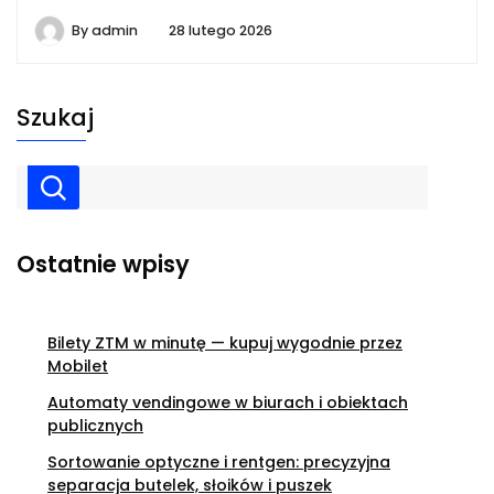
By
admin
28 lutego 2026
Szukaj
Ostatnie wpisy
Bilety ZTM w minutę — kupuj wygodnie przez
Mobilet
Automaty vendingowe w biurach i obiektach
publicznych
Sortowanie optyczne i rentgen: precyzyjna
separacja butelek, słoików i puszek