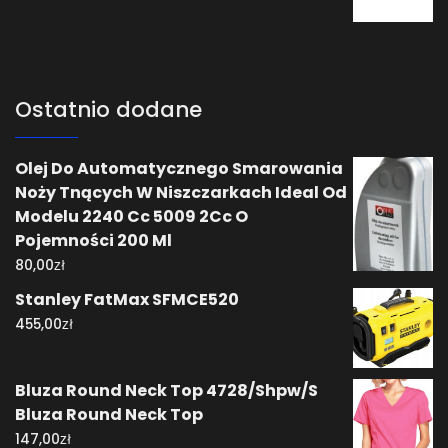
Ostatnio dodane
Olej Do Automatycznego Smarowania
Noży Tnących W Niszczarkach Ideal Od
Modelu 2240 Cc 5009 2Cc O
Pojemności 200 Ml
zł
80,00
Stanley FatMax SFMCE520
zł
455,00
Bluza Round Neck Top 4728/Shpw/S
Bluza Round Neck Top
zł
147,00