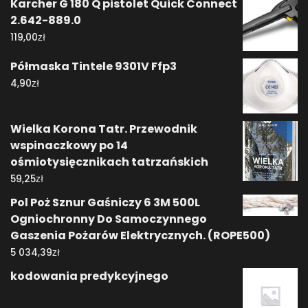
Karcher G 180 Q pistolet Quick Connect
2.642-889.0
zł
119,00
Półmaska Tintele 9301V Ffp3
zł
4,90
Wielka Korona Tatr. Przewodnik
wspinaczkowy po 14
ośmiotysięcznikach tatrzańskich
zł
59,25
Pol Poż Sznur Gaśniczy 6 3M 500L
Ogniochronny Do Samoczynnego
Gaszenia Pożarów Elektrycznych. (ROPE500)
zł
5 034,39
kodowania predykcyjnego