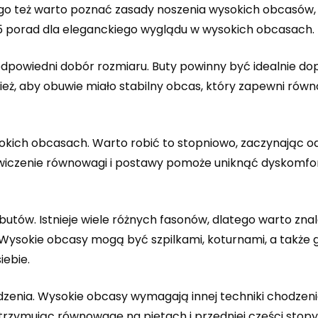
tego też warto poznać zasady noszenia wysokich obcasów,
 5 porad dla eleganckiego wyglądu w wysokich obcasach.
odpowiedni dobór rozmiaru. Buty powinny być idealnie d
nież, aby obuwie miało stabilny obcas, który zapewni rów
okich obcasach. Warto robić to stopniowo, zaczynając od
iczenie równowagi i postawy pomoże uniknąć dyskomfort
tów. Istnieje wiele różnych fasonów, dlatego warto znale
ię. Wysokie obcasy mogą być szpilkami, koturnami, a także
iebie.
zenia. Wysokie obcasy wymagają innej techniki chodzeni
utrzymując równowagę na piętach i przedniej części stopy