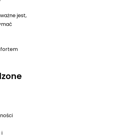
ważne jest,
zymać
mfortem
dzone
ności
i