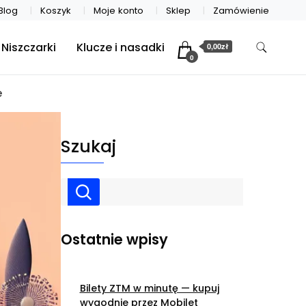
Blog
Koszyk
Moje konto
Sklep
Zamówienie
Niszczarki
Klucze i nasadki
0,00zł
0
e
Szukaj
Ostatnie wpisy
Bilety ZTM w minutę — kupuj
wygodnie przez Mobilet