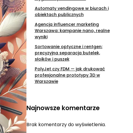
Automaty vendingowe w biurach i
obiektach publicznych
Agencja influencer marketing
Warszawa: kampanie nano, realne
wyniki
Sortowanie optyczne i rentgen:
precyzyjna separacja butelek,
słoików i puszek
PolyJet czy FDM — jak drukować
profesjonalne prototypy 3D w
Warszawie
Najnowsze komentarze
Brak komentarzy do wyświetlenia.