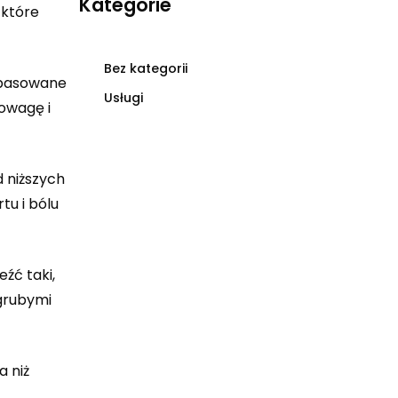
Kategorie
 które
Bez kategorii
opasowane
Usługi
nowagę i
 niższych
u i bólu
źć taki,
 grubymi
a niż
.