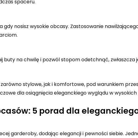
dczas spaceru.
za gdy nosisz wysokie obcasy. Zastosowanie nawilżające
arciom.
ij buty na chwilę i pozwól stopom odetchnąć, zwłaszcza j
zarówno stylowe, jak i komfortowe, pod warunkiem prze
uczowe dla osiągnięcia eleganckiego wyglądu w wysokich
casów: 5 porad dla eleganckieg
j garderoby, dodając elegancji i pewności siebie. Jedn