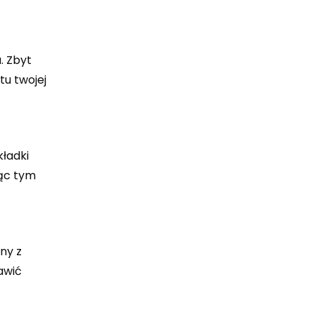
. Zbyt
tu twojej
ładki
jąc tym
ny z
awić