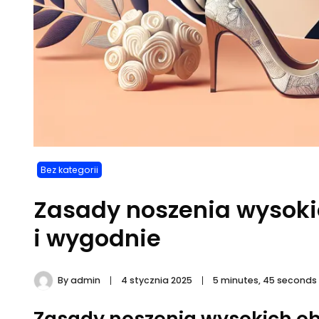
Bez kategorii
Zasady noszenia wysokic
i wygodnie
By
admin
4 stycznia 2025
5 minutes, 45 seconds
Zasady noszenia wysokich ob