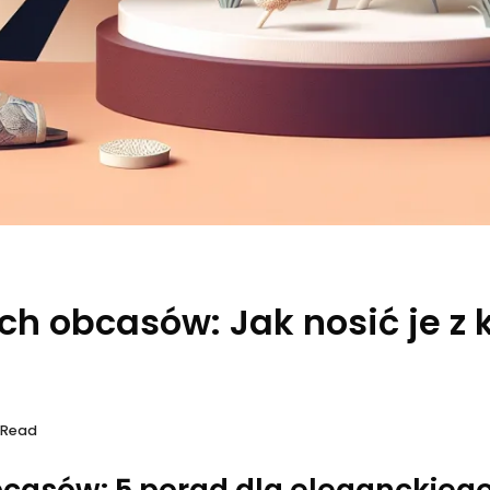
h obcasów: Jak nosić je z 
 Read
casów: 5 porad dla eleganckieg