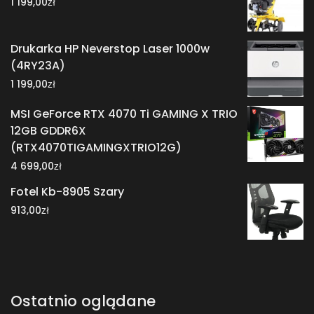
zł
1 199,00
Drukarka HP Neverstop Laser 1000w
(4RY23A)
zł
1 199,00
MSI GeForce RTX 4070 Ti GAMING X TRIO
12GB GDDR6X
(RTX4070TIGAMINGXTRIO12G)
zł
4 699,00
Fotel Kb-8905 Szary
zł
913,00
Ostatnio oglądane