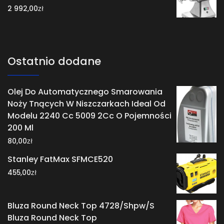
zł
2 992,00
Ostatnio dodane
Olej Do Automatycznego Smarowania
Noży Tnących W Niszczarkach Ideal Od
Modelu 2240 Cc 5009 2Cc O Pojemności
200 Ml
zł
80,00
Stanley FatMax SFMCE520
zł
455,00
Bluza Round Neck Top 4728/Shpw/S
Bluza Round Neck Top