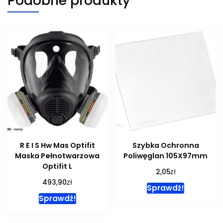
Podobne produkty
R E I S Hw Mas Optifit
Szybka Ochronna
Maska Pełnotwarzowa
Poliwęglan 105X97mm
Optifit L
zł
2,05
zł
493,90
Sprawdź!
Sprawdź!