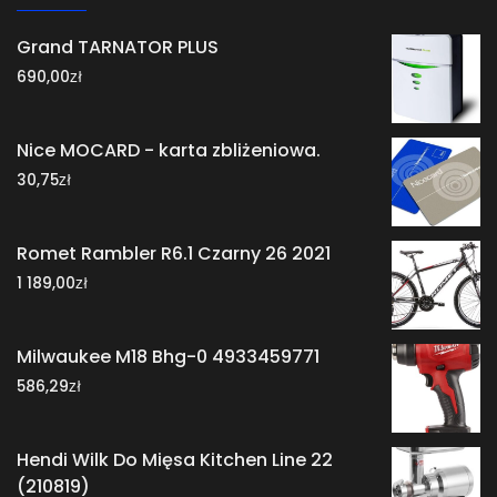
Grand TARNATOR PLUS
zł
690,00
Nice MOCARD - karta zbliżeniowa.
zł
30,75
Romet Rambler R6.1 Czarny 26 2021
zł
1 189,00
Milwaukee M18 Bhg-0 4933459771
zł
586,29
Hendi Wilk Do Mięsa Kitchen Line 22
(210819)