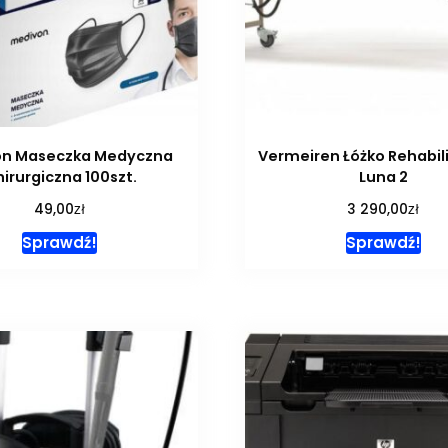
on Maseczka Medyczna
Vermeiren Łóżko Rehabil
irurgiczna 100szt.
Luna 2
zł
zł
49,00
3 290,00
Sprawdź!
Sprawdź!