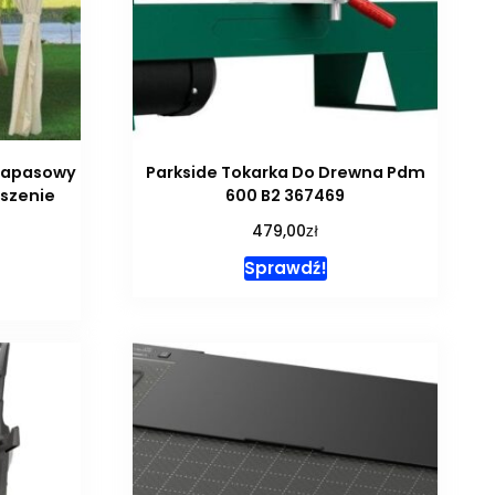
 Zapasowy
Parkside Tokarka Do Drewna Pdm
aszenie
600 B2 367469
zł
479,00
Sprawdź!