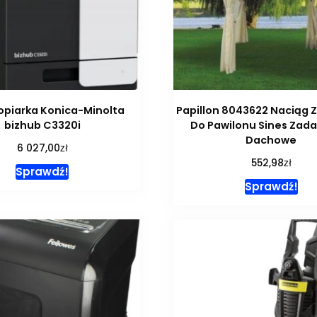
opiarka Konica-Minolta
Papillon 8043622 Naciąg
bizhub C3320i
Do Pawilonu Sines Zad
Dachowe
zł
6 027,00
zł
552,98
Sprawdź!
Sprawdź!