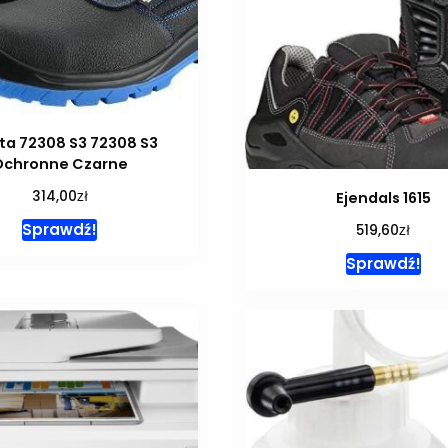
ota 72308 S3 72308 S3
Ochronne Czarne
zł
314,00
Ejendals 1615
Sprawdź!
zł
519,60
Sprawdź!