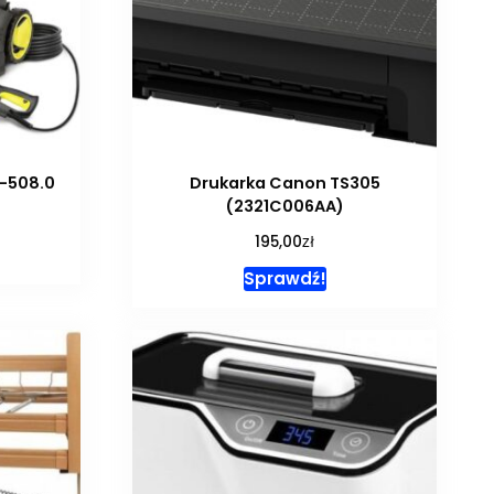
8-508.0
Drukarka Canon TS305
(2321C006AA)
zł
195,00
Sprawdź!