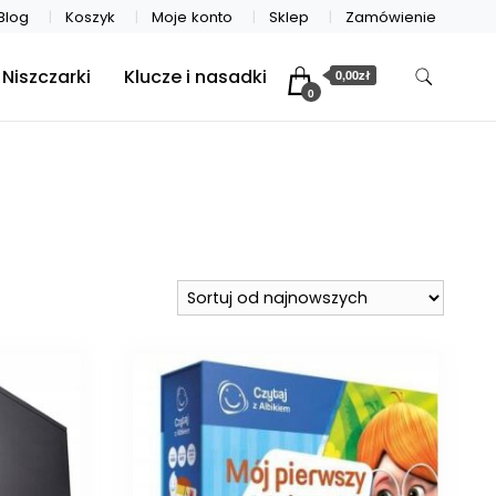
Blog
Koszyk
Moje konto
Sklep
Zamówienie
Niszczarki
Klucze i nasadki
0,00zł
0