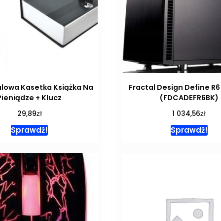
alowa Kasetka Książka Na
Fractal Design Define R
Pieniądze + Klucz
(FDCADEFR6BK)
zł
zł
29,89
1 034,56
Sprawdź!
Sprawdź!