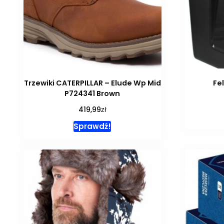
Trzewiki CATERPILLAR – Elude Wp Mid
Fe
P724341 Brown
zł
419,99
Sprawdź!