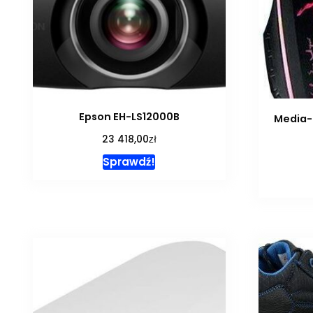
Epson EH-LS12000B
Media-
zł
23 418,00
Sprawdź!