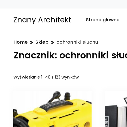
Znany Architekt
Strona główna
Home
Sklep
ochronniki słuchu
Znacznik:
ochronniki sł
Posortowane
Wyświetlanie 1–40 z 123 wyników
według
najnowszych