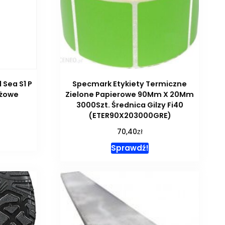
Sea S1 P
Specmark Etykiety Termiczne
eżowe
Zielone Papierowe 90Mm X 20Mm
3000Szt. Średnica Gilzy Fi40
(ETER90X203000GRE)
zł
70,40
Sprawdź!