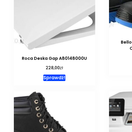
Bell
Roca Deska Gap A80148000U
zł
228,00
Sprawdź!