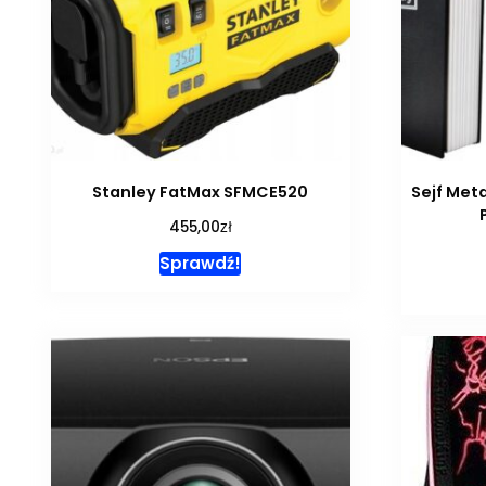
Stanley FatMax SFMCE520
Sejf Met
zł
455,00
Sprawdź!