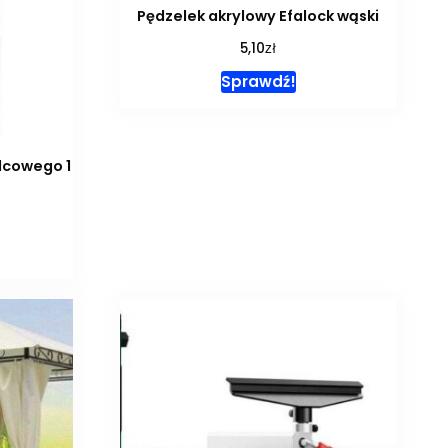
Pędzelek akrylowy Efalock wąski
zł
5,10
Sprawdź!
lcowego 1