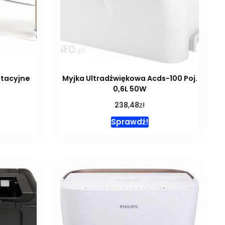
itacyjne
Myjka Ultradźwiękowa Acds-100 Poj.
0,6L 50W
zł
238,48
Sprawdź!