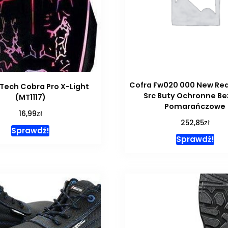
Cofra Fw020 000 New Red 
Tech Cobra Pro X-Light
Src Buty Ochronne B
(MT1117)
Pomarańczowe
zł
16,99
zł
252,85
Sprawdź!
Sprawdź!