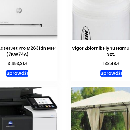
LaserJet Pro M283fdn MFP
Vigor Zbiornik Płynu Hamu
(7KW74A)
Szt.
zł
zł
3 453,31
138,48
Sprawdź!
Sprawdź!