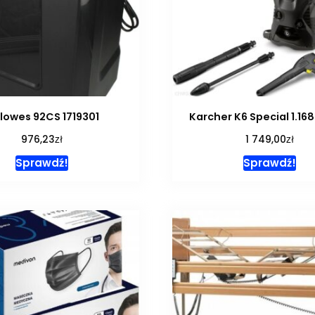
llowes 92CS 1719301
Karcher K6 Special 1.16
zł
zł
976,23
1 749,00
Sprawdź!
Sprawdź!