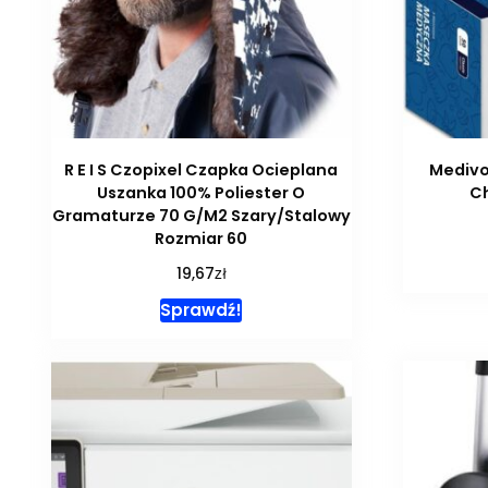
R E I S Czopixel Czapka Ocieplana
Mediv
Uszanka 100% Poliester O
Ch
Gramaturze 70 G/M2 Szary/Stalowy
Rozmiar 60
zł
19,67
Sprawdź!