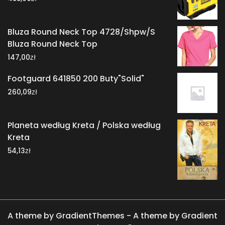
Bluza Round Neck Top 4728/Shpw/S
Bluza Round Neck Top
zł
147,00
Footguard 641850 200 Buty"Solid"
zł
260,09
Planeta według Kreta / Polska według
Kreta
zł
54,13
A theme by GradientThemes - A theme by Gradient