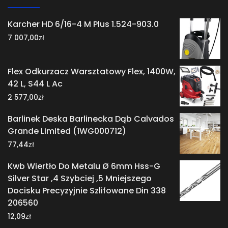
Karcher HD 6/16-4 M Plus 1.524-903.0
zł
7 007,00
Flex Odkurzacz Warsztatowy Flex, 1400W,
42 L, S44 L Ac
zł
2 577,00
Barlinek Deska Barlinecka Dąb Calvados
Grande Limited (1WG000712)
zł
77,44
Kwb Wiertło Do Metalu Ø 6mm Hss-G
Silver Star ,4 Szybciej ,5 Mniejszego
Docisku Precyzyjnie Szlifowane Din 338
206560
zł
12,09