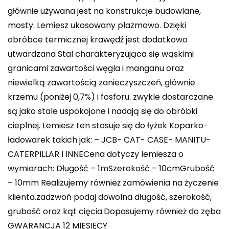
głównie używana jest na konstrukcje budowlane,
mosty. Lemiesz ukosowany plazmowo. Dzięki
obróbce termicznej krawędź jest dodatkowo
utwardzana Stal charakteryzująca się wąskimi
granicami zawartości węgla i manganu oraz
niewielką zawartością zanieczyszczeń, głównie
krzemu (poniżej 0,7%) i fosforu. zwykle dostarczane
są jako stale uspokojone i nadają się do obróbki
cieplnej. Lemiesz ten stosuje się do łyżek Koparko-
ładowarek takich jak: – JCB- CAT- CASE- MANITU-
CATERPILLAR I INNECena dotyczy lemiesza o
wymiarach: Długość – 1mSzerokość – 10cmGrubość
– 10mm Realizujemy również zamówienia na życzenie
klienta.zadzwoń podaj dowolna długość, szerokość,
grubość oraz kąt cięcia.Dopasujemy również do zęba
GWARANCJA 12 MIESIĘCY