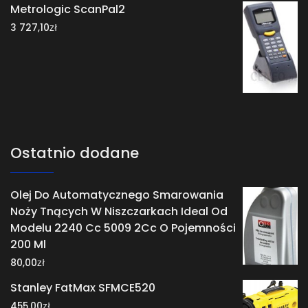
Metrologic ScanPal2
zł
3 727,10
Ostatnio dodane
Olej Do Automatycznego Smarowania
Noży Tnących W Niszczarkach Ideal Od
Modelu 2240 Cc 5009 2Cc O Pojemności
200 Ml
zł
80,00
Stanley FatMax SFMCE520
zł
455,00