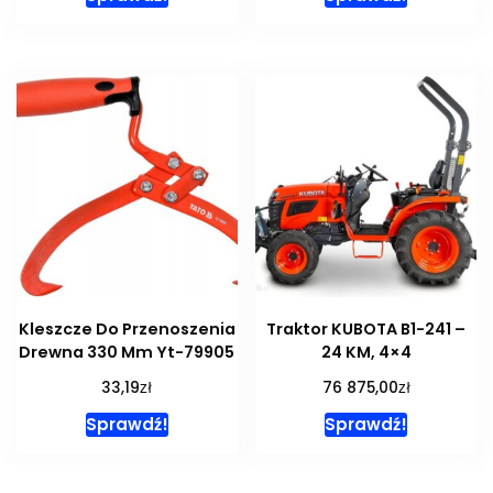
Kleszcze Do Przenoszenia
Traktor KUBOTA B1-241 –
Drewna 330 Mm Yt-79905
24 KM, 4×4
zł
zł
33,19
76 875,00
Sprawdź!
Sprawdź!