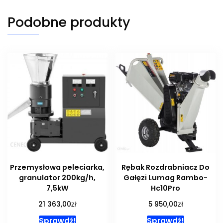
Podobne produkty
Przemysłowa peleciarka,
Rębak Rozdrabniacz Do
granulator 200kg/h,
Gałęzi Lumag Rambo-
7,5kW
Hc10Pro
zł
zł
21 363,00
5 950,00
Sprawdź!
Sprawdź!