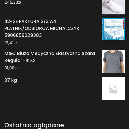
zł
245,30
112-2E FAKTURA 2/3 A4
PŁATNIK/ODBIORCA MICHALCZYK
5906858029383
zł
12,41
M&C Bluza Medyczna Elastyczna Szara
Regular Fit Xxl
zł
81,00
07 kg
Ostatnio oglądane