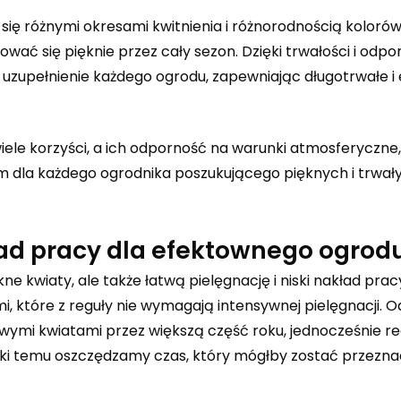
się różnymi okresami kwitnienia i różnorodnością koloró
wać się pięknie przez cały sezon. Dzięki trwałości i odpo
 uzupełnienie każdego ogrodu, zapewniając długotrwałe i
iele korzyści, a ich odporność na warunki atmosferyczne
m dla każdego ogrodnika poszukującego pięknych i trwały
ład pracy dla efektownego ogrod
ne kwiaty, ale także łatwą pielęgnację i niski nakład prac
mi, które z reguły nie wymagają intensywnej pielęgnacji. 
wymi kwiatami przez większą część roku, jednocześnie r
ęki temu oszczędzamy czas, który mógłby zostać przezn