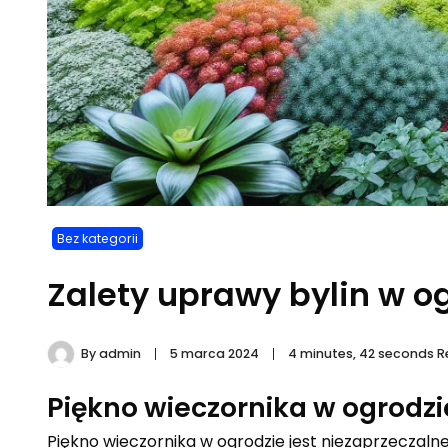
Bez kategorii
Zalety uprawy bylin w o
By
admin
5 marca 2024
4 minutes, 42 seconds 
Piękno wieczornika w ogrodzi
Piękno wieczornika w ogrodzie jest niezaprzeczaln