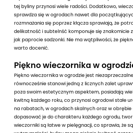
tej byliny przynosi wiele radości. Dodatkowo, wieczo
sprawdza się w ogrodach nawet dla początkujących
rozmnażania się poprzez kłącza sprawiają, że potra
delikatność i subtelnść komponuje się znakomicie za
jak
paprocie sadzonki
. Nie ma wątpliwości, że pięk
warto docenić.
Piękno wieczornika w ogrodzi
Piękno wieczornika w ogrodzie jest niezaprzeczalne.
równocześnie stanowi jedną z licznych zalet uprawy
poza swoim estetycznym aspektem, posiadają wiele i
kwitną każdego roku, co przynosi ogrodowi stałe ur
na rabatach, w ogrodach skalnych oraz w obrębie
dopasować je do charakteru każdego ogrodu, tworz
wieczorniki są łatwe w pielęgnacji, co sprawia, że 