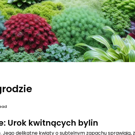
grodzie
Read
e: Urok kwitnących bylin
e. Jego delikatne kwiaty o subtelnym zapachu sprawiają,