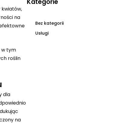
Kategorie
w kwiatów,
rności na
Bez kategorii
 efektowne
Usługi
, w tym
ch roślin
u
y dla
Odpowiednio
edukując
aczony na