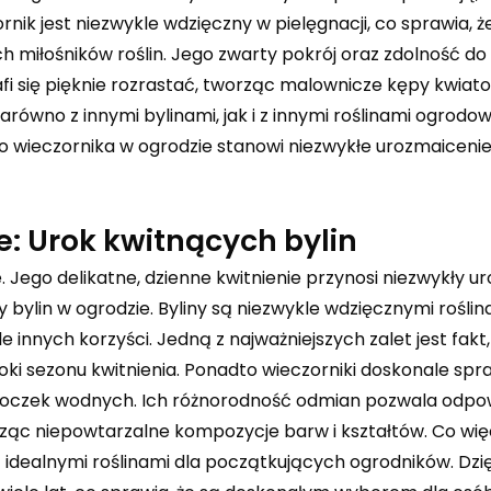
rnik jest niezwykle wdzięczny w pielęgnacji, co sprawia, ż
 miłośników roślin. Jego zwarty pokrój oraz zdolność do
fi się pięknie rozrastać, tworząc malownicze kępy kwiato
równo z innymi bylinami, jak i z innymi roślinami ogrodow
no wieczornika w ogrodzie stanowi niezwykłe urozmaicenie
e: Urok kwitnących bylin
 Jego delikatne, dzienne kwitnienie przynosi niezwykły uro
 bylin w ogrodzie. Byliny są niezwykle wdzięcznymi roślin
nnych korzyści. Jedną z najważniejszych zalet jest fakt, 
oki sezonu kwitnienia. Ponadto wieczorniki doskonale spr
 oczek wodnych. Ich różnorodność odmian pozwala odpo
ąc niepowtarzalne kompozycje barw i kształtów. Co więc
są idealnymi roślinami dla początkujących ogrodników. Dzię