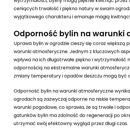
wytrzymałości, byliny mogą pięknie kwitnąć przez 
ceniących trwałość i piękno natury w swoim ogrod
wyjątkowego charakteru i emanuje magią kwitnący
Odporność bylin na warunki a
Uprawa bylin w ogrodzie cieszy się coraz większą p
warunki atmosferyczne. Jednym z kluczowych aspekt
wpływa na ich długotrwałe piękno i wytrzymałość 
odpornością na ekstremalne warunki atmosferyczn
zmiany temperatury i opadów deszczu mogą być c
Odporność bylin na warunki atmosferyczne wynika z
ogrodach są zazwyczaj odporne na niskie temperat
warunki pogodowe, co sprawia, że są trwałe i odpor
gatunków bylin ma zdolność do regeneracji po ok
utrzymać swój efektowny wygląd przez długi czas.