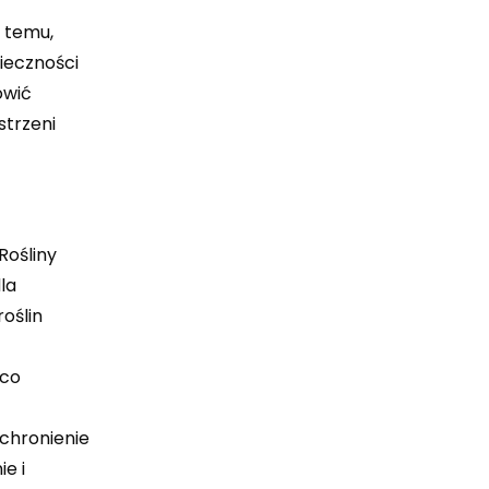
i temu,
ieczności
owić
strzeni
Rośliny
la
oślin
 co
chronienie
e i