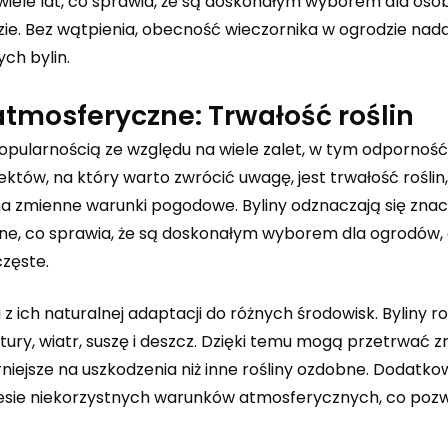
wiele lat, co sprawia, że są doskonałym wyborem dla osó
zie. Bez wątpienia, obecność wieczornika w ogrodzie nad
ch bylin.
tmosferyczne: Trwałość roślin
opularnością ze względu na wiele zalet, w tym odporność 
ów, na który warto zwrócić uwagę, jest trwałość roślin,
na zmienne warunki pogodowe. Byliny odznaczają się zna
e, co sprawia, że są doskonałym wyborem dla ogrodów, 
zęste.
 ich naturalnej adaptacji do różnych środowisk. Byliny 
ury, wiatr, suszę i deszcz. Dzięki temu mogą przetrwać 
niejsze na uszkodzenia niż inne rośliny ozdobne. Dodatkow
resie niekorzystnych warunków atmosferycznych, co poz