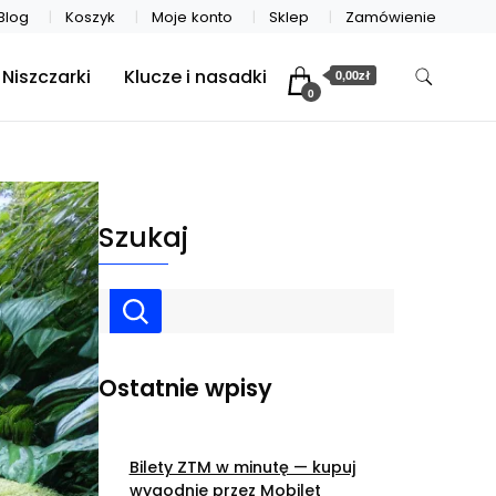
Blog
Koszyk
Moje konto
Sklep
Zamówienie
Niszczarki
Klucze i nasadki
0,00zł
0
Szukaj
Ostatnie wpisy
Bilety ZTM w minutę — kupuj
wygodnie przez Mobilet