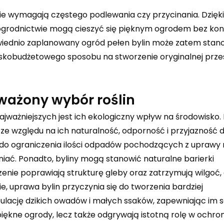
 nie wymagają częstego podlewania czy przycinania. Dzięk
grodnictwie mogą cieszyć się pięknym ogrodem bez kon
wiednio zaplanowany ogród pełen bylin może zatem stan
iskobudżetowego sposobu na stworzenie oryginalnej prze
ważony wybór roślin
ajważniejszych jest ich ekologiczny wpływ na środowisko. 
 względu na ich naturalność, odporność i przyjazność d
ię do ograniczenia ilości odpadów pochodzących z uprawy r
iać. Ponadto, byliny mogą stanowić naturalne barierki
rzenie poprawiają strukturę gleby oraz zatrzymują wilgoć,
ie, uprawa bylin przyczynia się do tworzenia bardziej
lację dzikich owadów i małych ssaków, zapewniając im s
piękne ogrody, lecz także odgrywają istotną rolę w ochroni