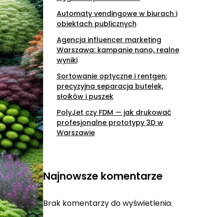
Automaty vendingowe w biurach i
obiektach publicznych
Agencja influencer marketing
Warszawa: kampanie nano, realne
wyniki
Sortowanie optyczne i rentgen:
precyzyjna separacja butelek,
słoików i puszek
PolyJet czy FDM — jak drukować
profesjonalne prototypy 3D w
Warszawie
Najnowsze komentarze
Brak komentarzy do wyświetlenia.