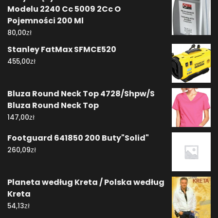
Modelu 2240 Cc 5009 2Cc O
Pojemności 200 Ml
zł
80,00
Stanley FatMax SFMCE520
zł
455,00
Bluza Round Neck Top 4728/Shpw/S
Bluza Round Neck Top
zł
147,00
Footguard 641850 200 Buty"Solid"
zł
260,09
Planeta według Kreta / Polska według
Kreta
zł
54,13