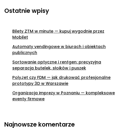
Ostatnie wpisy
Bilety ZTM w minutę — kupuj wygodnie przez
Mobilet
Automaty vendingowe w biurach i obiektach
publicznych
Sortowanie optyczne i rentgen: precyzyjna
separacja butelek, słoików i puszek
PolyJet czy FDM — jak drukować profesjonalne
prototypy 3D w Warszawie
Organizacja imprezy w Poznaniu — kompleksowe
eventy firmowe
Najnowsze komentarze