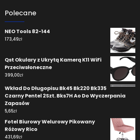
Polecane
NEO Tools 82-144
zł
173,49
Qst Okulary z Ukrytą Kamerą K11 WiFi
Przeciwsłoneczne
zł
399,00
Wkład Do Długopisu Bk45 Bk220 Bk335
Czarny Pentel 2Szt. Bks7H Ao Do Wyczerpania
Zapasów
zł
5,65
Fotel Biurowy Welurowy Pikowany
Różowy Rico
zł
431,69