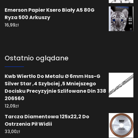
Emerson Papier Ksero Biały A5 80G
Ryza 500 Arkuszy
zł
16,99
Ostatnio oglądane
Kwb Wiertło Do Metalu Ø 6mm Hss-G
Silver Star ,4 Szybciej ,5 Mniejszego
Docisku Precyzyjnie Szlifowane Din 338
206560
zł
12,09
Tarcza Diamentowa 125x22,2 Do
Ostrzenia Pił Widii
zł
33,00