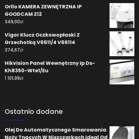
Orllo KAMERA ZEWNĘTRZNA IP
GOODCAM Z12
zł
349,00
Vigor Klucz Oczkowopłaski Z
Grzechotką V6611/4 V66114
zł
374,67
Hikvision Panel Wewnętrzny Ip Ds-
Kh8350-Wte1/Eu
zł
1 101,99
Ostatnio dodane
Olej Do Automatycznego Smarowania
Noży Tnących W Niszczarkach Ideal Od