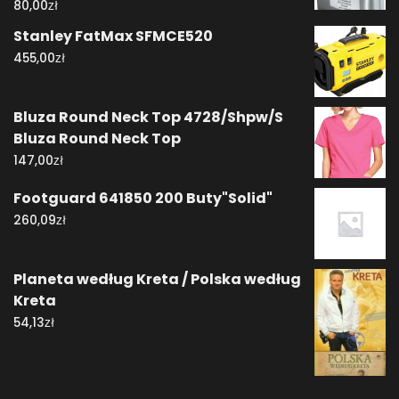
zł
80,00
Stanley FatMax SFMCE520
zł
455,00
Bluza Round Neck Top 4728/Shpw/S
Bluza Round Neck Top
zł
147,00
Footguard 641850 200 Buty"Solid"
zł
260,09
Planeta według Kreta / Polska według
Kreta
zł
54,13