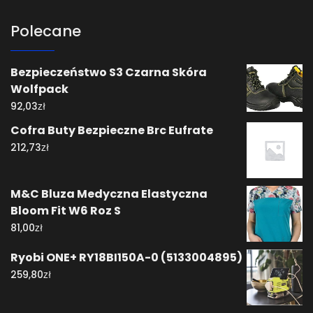
Polecane
Bezpieczeństwo S3 Czarna Skóra
Wolfpack
zł
92,03
Cofra Buty Bezpieczne Brc Eufrate
zł
212,73
M&C Bluza Medyczna Elastyczna
Bloom Fit W6 Roz S
zł
81,00
Ryobi ONE+ RY18BI150A-0 (5133004895)
zł
259,80