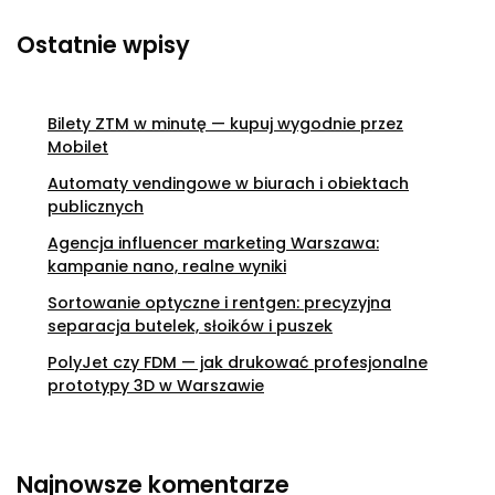
Ostatnie wpisy
Bilety ZTM w minutę — kupuj wygodnie przez
Mobilet
Automaty vendingowe w biurach i obiektach
publicznych
Agencja influencer marketing Warszawa:
kampanie nano, realne wyniki
Sortowanie optyczne i rentgen: precyzyjna
separacja butelek, słoików i puszek
PolyJet czy FDM — jak drukować profesjonalne
prototypy 3D w Warszawie
Najnowsze komentarze