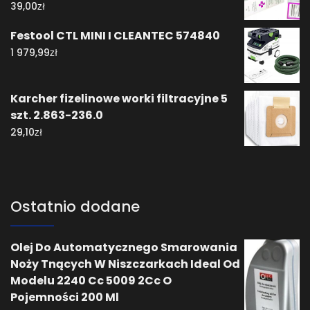
zł
39,00
Festool CTL MINI I CLEANTEC 574840
zł
1 979,99
Karcher fizelinowe worki filtracyjne 5
szt. 2.863-236.0
zł
29,10
Ostatnio dodane
Olej Do Automatycznego Smarowania
Noży Tnących W Niszczarkach Ideal Od
Modelu 2240 Cc 5009 2Cc O
Pojemności 200 Ml