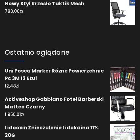
Nowy Styl Krzesło Taktik Mesh
zł
780,00
Ostatnio oglądane
Uni Posca Marker Różne Powierzchnie
Pc 3M 12 Etui
zł
12,48
Activeshop Gabbiano Fotel Barberski
Matteo Czarny
zł
1 950,01
Lidooxin Znieczulenie Lidokaina 11%
20G