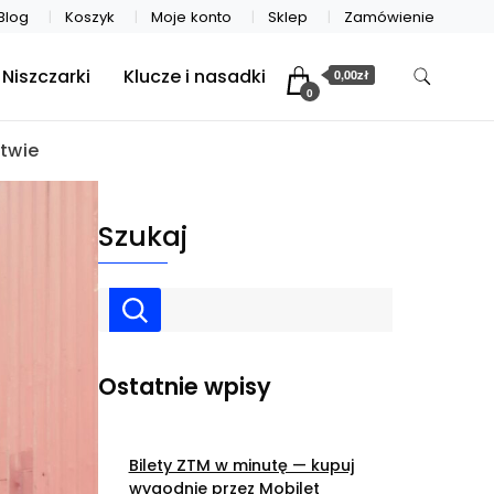
Blog
Koszyk
Moje konto
Sklep
Zamówienie
Niszczarki
Klucze i nasadki
0,00zł
0
twie
Szukaj
Ostatnie wpisy
Bilety ZTM w minutę — kupuj
wygodnie przez Mobilet