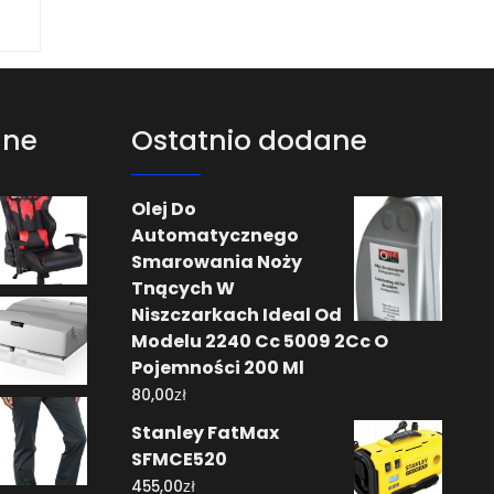
ane
Ostatnio dodane
Olej Do
Automatycznego
Smarowania Noży
Tnących W
Niszczarkach Ideal Od
Modelu 2240 Cc 5009 2Cc O
Pojemności 200 Ml
zł
80,00
Stanley FatMax
SFMCE520
zł
455,00