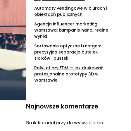
Automaty vendingowe w biurach i
obiektach publicznych
Agencja influencer marketing
Warszawa: kampanie nano, realne
wyniki
Sortowanie optyczne i rentgen:
precyzyjna separacja butelek,
słoików i puszek
PolyJet czy FDM — jak drukować
profesjonalne prototypy 3D w
Warszawie
Najnowsze komentarze
Brak komentarzy do wyświetlenia.