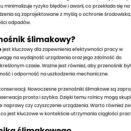
inimalizuje ryzyko błędów i awarii, co przekłada się na
enia są zaprojektowane z myślą o ochronie środowiska, 
lości odpadów.
nośnik ślimakowy?
o
jest kluczowy dla zapewnienia efektywności pracy w
uwagę na wydajność urządzenia oraz jego zdolność do
kreślonym czasie. Ważne jest również, aby przenośnik b
zność i odporność na uszkodzenia mechaniczne.
i konserwacji. Nowoczesne przenośniki ślimakowe są zapr
onserwacja prosta i szybka. Dzięki temu rolnicy mogą skupi
ne naprawy czy czyszczenie urządzenia. Warto również zw
co jest kluczowe w kontekście utrzymania ciągłości prac
śnika ślimakowego