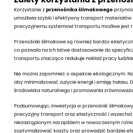
Korzystanie z
przenośnika ślimakowego
przynosi
umożliwia szybki i efektywny transport materiałów
precyzyjnemu systemowi transportu możliwe jest r
Przenośniki ślimakowe są również bardzo elastycz
co pozwala na ich łatwe dostosowanie do specyfi
transportu znacząco redukuje nakład pracy ludzkie
Nie można zapomnieć o aspekcie ekologicznym. No
aby minimalizować zużycie energii i emisję hałasu. 
środowiska naturalnego i promowania zrównoważo
Podsumowując, inwestycja w przenośnik ślimakowy t
precyzyjny transport oraz elastyczność i wszechst
niezastąpionym narzędziem w nowoczesnym rolnictw
zoptymalizować koszty oraz prowadzić bardziej e