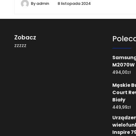
By
admin
8 listopada 2024
Zobacz
Polec
zzzzz
Samsung 
M2070W
zł
494,00
Męskie B
Court Re
Biały
zł
449,99
Urządzen
wielofun
Inspire 7