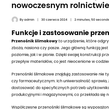
nowoczesnym rolnictwi
By
admin
30 czerwca 2024
2 minutes, 50 second
Funkcje i zastosowanie prz
Przenośnik ślimakowy
to urządzenie, które odgry
zboża, nasiona czy pasze. Jego główną funkcją jes
poziomie, jak i w pionie. Dzięki swojej konstrukcji 
przepływ materiałów, co jest nieocenione w codzie
Przenośniki ślimakowe
znajdują zastosowanie nie t
czy farmaceutycznym. Ich uniwersalność sprawia,
dostosować do specyficznych potrzeb użytkownika
produkcyjnymi i magazynowymi, co przekłada się na
Współczesne przenośniki ślimakowe są wyposażone