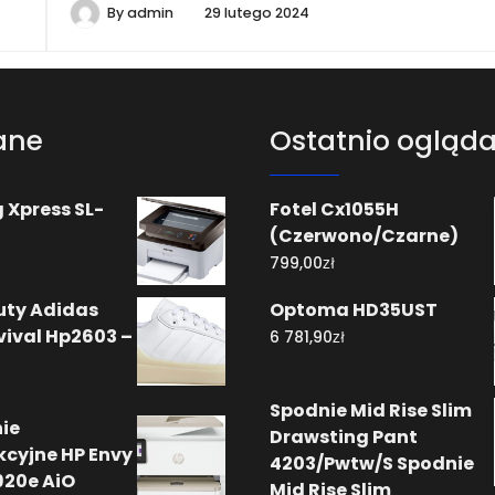
By
admin
29 lutego 2024
ane
Ostatnio ogląd
Xpress SL-
Fotel Cx1055H
(Czerwono/Czarne)
zł
799,00
uty Adidas
Optoma HD35UST
vival Hp2603 –
zł
6 781,90
Spodnie Mid Rise Slim
ie
Drawsting Pant
kcyjne HP Envy
4203/Pwtw/S Spodnie
920e AiO
Mid Rise Slim