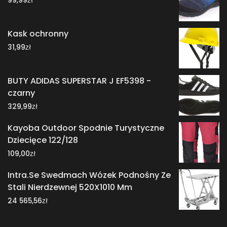
99,99
Kask ochronny
zł
31,99
BUTY ADIDAS SUPERSTAR J EF5398 -
czarny
zł
329,99
Kayoba Outdoor Spodnie Turystyczne
Dziecięce 122/128
zł
109,00
Intra.Se Swedmach Wózek Podnośny Ze
Stali Nierdzewnej 520X1010 Mm
zł
24 565,56