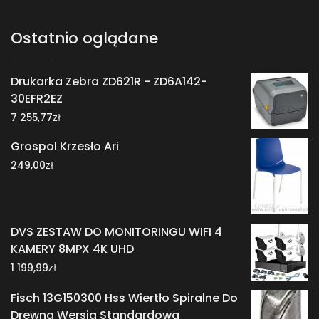
Ostatnio oglądane
Drukarka Zebra ZD621R - ZD6A142-
30EFR2EZ
zł
7 255,77
Grospol Krzesło Ari
zł
249,00
DVS ZESTAW DO MONITORINGU WIFI 4
KAMERY 8MPX 4K UHD
zł
1 199,99
Fisch 13G150300 Hss Wiertło Spiralne Do
Drewna Wersja Standardowa