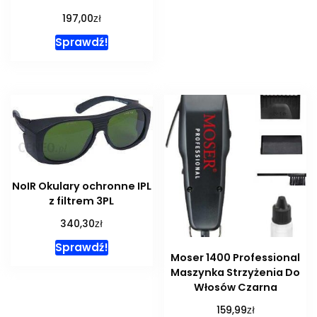
zł
197,00
Sprawdź!
NoIR Okulary ochronne IPL
z filtrem 3PL
zł
340,30
Sprawdź!
Moser 1400 Professional
Maszynka Strzyżenia Do
Włosów Czarna
zł
159,99