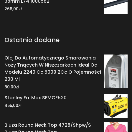
38mm L74 1000582
zł
268,00
Ostatnio dodane
Olej Do Automatycznego Smarowania
Noży Tnących W Niszczarkach Ideal Od
Modelu 2240 Cc 5009 2Cc O Pojemności
200 Ml
zł
80,00
Stanley FatMax SFMCE520
zł
455,00
Bluza Round Neck Top 4728/Shpw/S