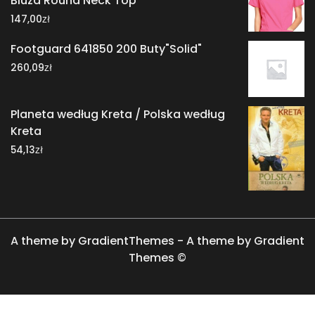
Bluza Round Neck Top
zł
147,00
Footguard 641850 200 Buty"Solid"
zł
260,09
Planeta według Kreta / Polska według
Kreta
zł
54,13
A theme by GradientThemes - A theme by Gradient
Themes ©