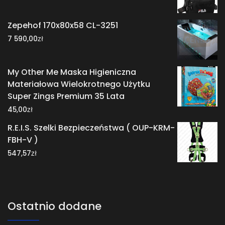
Zepehof 170x80x58 CL-3251
zł
7 590,00
My Other Me Maska Higieniczna
Materiałowa Wielokrotnego Użytku
Super Zings Premium 35 Lata
zł
45,00
R.E.I.S. Szelki Bezpieczeństwa ( OUP-KRM-
FBH-V )
zł
547,57
Ostatnio dodane