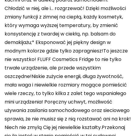
Chłodzić w niej, ale i… rozgrzewać! Dzięki możliwości
zmiany funkcji z zimnej na ciepłą, każdy kosmetyk,
który wymaga wyższej temperatury, by zmienić
konsystencję z twardej w ciekłą, np. balsam do
demakijażu;* Eksponować jej piękny design w
modnym kolorze gdzie tylko zapragniesz!To jeszcze
nie wszystko! FLUFF Cosmetics Fridge to nie tylko
trwałe urządzenie, ale przede wszystkim
oszczędne!Niskie zużycie energii, długa żywotność,
mała waga i niewielkie rozmiary mogące pomieścić
wiele rzeczy, to tylko kilka z zalet tego wspaniałego
mini urządzenia! Poręczny uchwyt, możliwość
używania zasilania samochodowego oraz sieciowego
sprawia, że nie musisz się z nią rozstawać ani na krok!
Niech nie zmylą Cię jej niewielkie kształty.Przekonaj
się ile jesteś w stanie pomieścić w tej cudownej