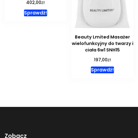
zł
402,00
Sprawdź!
Beauty Lmited Masażer
wielofunkcyjny do twarzy i
ciała 6w1 SNH15
zł
197,00
Sprawdź!
Zobacz