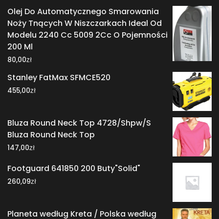
Olej Do Automatycznego Smarowania
Noży Tnących W Niszczarkach Ideal Od
Modelu 2240 Cc 5009 2Cc O Pojemności
200 Ml
zł
80,00
Stanley FatMax SFMCE520
zł
455,00
Bluza Round Neck Top 4728/Shpw/S
Bluza Round Neck Top
zł
147,00
Footguard 641850 200 Buty"Solid"
zł
260,09
Planeta według Kreta / Polska według