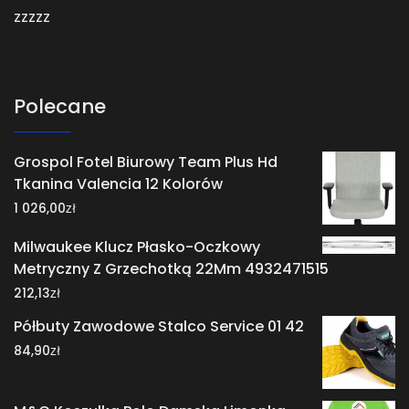
zzzzz
Polecane
Grospol Fotel Biurowy Team Plus Hd
Tkanina Valencia 12 Kolorów
zł
1 026,00
Milwaukee Klucz Płasko-Oczkowy
Metryczny Z Grzechotką 22Mm 4932471515
zł
212,13
Półbuty Zawodowe Stalco Service 01 42
zł
84,90