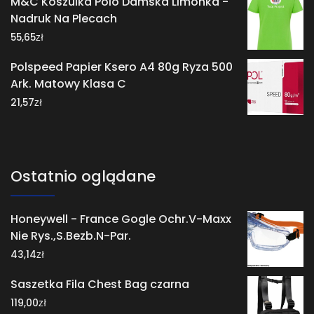
M&C Koszulka Polo Damska Limonka -
Nadruk Na Plecach
zł
55,65
Polspeed Papier Ksero A4 80g Ryza 500
Ark. Matowy Klasa C
zł
21,57
Ostatnio oglądane
Honeywell - France Gogle Ochr.V-Maxx
Nie Rys.,S.Bezb.N-Par.
zł
43,14
Saszetka Fila Chest Bag czarna
zł
119,00