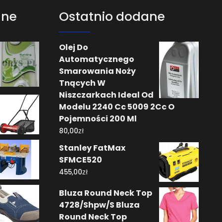
ane
Ostatnio dodane
Olej Do
Automatycznego
Smarowania Noży
Tnących W
Niszczarkach Ideal Od
Modelu 2240 Cc 5009 2Cc O
Pojemności 200 Ml
zł
80,00
Stanley FatMax
SFMCE520
zł
455,00
Bluza Round Neck Top
4728/Shpw/S Bluza
Round Neck Top