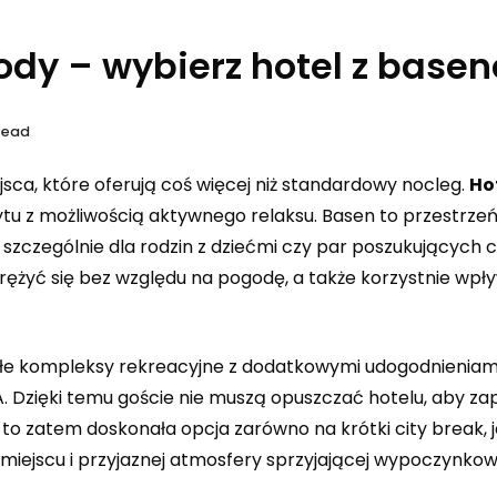
dy – wybierz hotel z base
Read
sca, które oferują coś więcej niż standardowy nocleg.
Hot
tu z możliwością aktywnego relaksu. Basen to przestrze
szczególnie dla rodzin z dziećmi czy par poszukujących c
rężyć się bez względu na pogodę, a także korzystnie wpł
e kompleksy rekreacyjne z dodatkowymi udogodnieniami,
 SPA. Dzięki temu goście nie muszą opuszczać hotelu, aby z
to zatem doskonała opcja zarówno na krótki city break, ja
 miejscu i przyjaznej atmosfery sprzyjającej wypoczynkowi