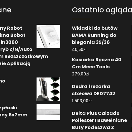
ane
Ostatnio ogląd
zny Robot
Wkładki do butów
kna Bobot
BAMA Running do
Win3060
biegania 35/36
ryb Z/N/Auto
zł
40,50
iem Bezszczotkowym
Kosiarka Ręczna 40
ie Aplikacją
Cm Meec Tools
zł
279,00
no
Dedra frezarka
stołowa DED7742
zł
1 503,00
 płaski
Delta Plus Calzado
nny 6x7mm
Poliester I Bawełniane
Buty Podeszwa Z