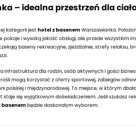
 – idealna przestrzeń dla ciała
 kategorii jest
hotel z basenem
Warszawianka. Położo
 pokoje i wysoką jakość obsługi, ale przede wszystkim i
ekają baseny rekreacyjne, zjeżdżalnie, strefy relaksu, bro
zzi.
infrastruktura dla rodzin, osób aktywnych i gości bizne
orośli mogą korzystać z oferty sportowej, zabiegów odno
hni polskiej i międzynarodowej. To miejsce, w którym dbał
t staje się wyjątkowym doświadczeniem. Jeśli szukasz re
 z basenem
będzie doskonałym wyborem.