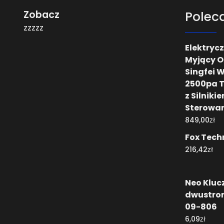
Zobacz
Polec
zzzzz
Elektryc
Myjący O
Singfei 
2500pa T
z Silnik
Sterowan
zł
849,00
Fox Tech
zł
216,42
Neo Klucz
dwustro
09-806
zł
6,09