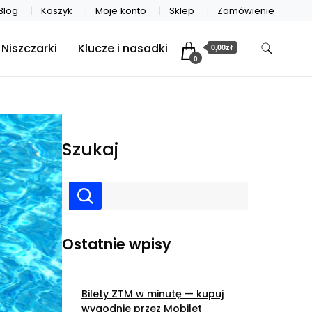
Blog
Koszyk
Moje konto
Sklep
Zamówienie
Niszczarki
Klucze i nasadki
0,00zł
0
Szukaj
Ostatnie wpisy
Bilety ZTM w minutę — kupuj
wygodnie przez Mobilet