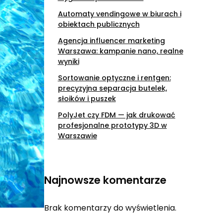
Automaty vendingowe w biurach i
obiektach publicznych
Agencja influencer marketing
Warszawa: kampanie nano, realne
wyniki
Sortowanie optyczne i rentgen:
precyzyjna separacja butelek,
słoików i puszek
PolyJet czy FDM — jak drukować
profesjonalne prototypy 3D w
Warszawie
Najnowsze komentarze
Brak komentarzy do wyświetlenia.