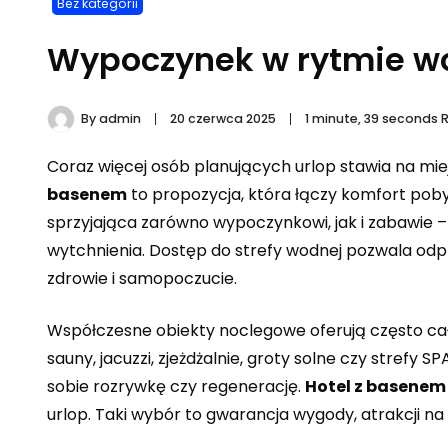
Bez kategorii
Wypoczynek w rytmie wo
By
admin
20 czerwca 2025
1 minute, 39 seconds 
Coraz więcej osób planujących urlop stawia na miej
basenem
to propozycja, która łączy komfort poby
sprzyjająca zarówno wypoczynkowi, jak i zabawie – 
wytchnienia. Dostęp do strefy wodnej pozwala odp
zdrowie i samopoczucie.
Współczesne obiekty noclegowe oferują często cał
sauny, jacuzzi, zjeżdżalnie, groty solne czy strefy
sobie rozrywkę czy regenerację.
Hotel z basenem
urlop. Taki wybór to gwarancja wygody, atrakcji na