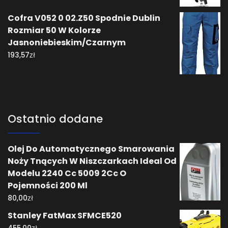
Cofra V052 0 02.Z50 Spodnie Dublin
Rozmiar 50 W Kolorze
Jasnoniebieskim/Czarnym
zł
193,57
Ostatnio dodane
Olej Do Automatycznego Smarowania
Noży Tnących W Niszczarkach Ideal Od
Modelu 2240 Cc 5009 2Cc O
Pojemności 200 Ml
zł
80,00
Stanley FatMax SFMCE520
zł