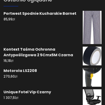
Portwest Spodnie Kucharskie Barnet
zł
85,99
Kontext Taśma Ochronna
Antypoślizgowa 2 5Cmx5M Czarna
zł
16,18
Motorola LS2208
zł
270,60
Unique Fotel Vip Czarny
zł
1 307,51