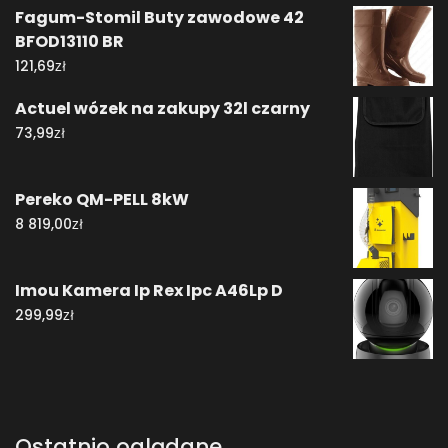
Fagum-Stomil Buty zawodowe 42
BFOD13110 BR
zł
121,69
Actuel wózek na zakupy 32l czarny
zł
73,99
Pereko QM-PELL 8kW
zł
8 819,00
Imou Kamera Ip Rex Ipc A46Lp D
zł
299,99
Ostatnio oglądane