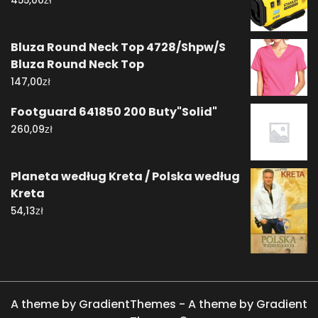
455,00
Bluza Round Neck Top 4728/Shpw/S
Bluza Round Neck Top
zł
147,00
Footguard 641850 200 Buty"Solid"
zł
260,09
Planeta według Kreta / Polska według
Kreta
zł
54,13
A theme by GradientThemes - A theme by Gradient