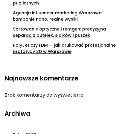
publicznych
Agencja influencer marketing Warszawa:
kampanie nano, realne wyniki
Sortowanie optyczne i rentgen: precyzyjna
separacja butelek, słoików i puszek
PolyJet czy FDM — jak drukować profesjonalne
prototypy 3D w Warszawie
Najnowsze komentarze
Brak komentarzy do wyświetlenia.
Archiwa