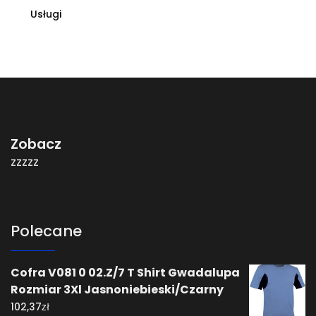
Usługi
Zobacz
zzzzz
Polecane
Cofra V081 0 02.Z/7 T Shirt Gwadalupa
Rozmiar 3Xl Jasnoniebieski/Czarny
zł
102,37