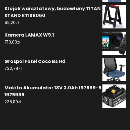
Stojak warsztatowy, budowlany TITAN
STAND KTIS8060
zł
45,20
Kamera LAMAX W9.1
zł
710,00
Grospol Fotel Coco Bs Hd
zł
732,74
Makita Akumulator 18V 3,0Ah 197599-5
1975995
zł
235,00