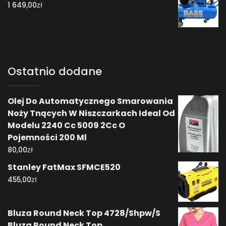
zł
1 649,00
Ostatnio dodane
Olej Do Automatycznego Smarowania
Noży Tnących W Niszczarkach Ideal Od
Modelu 2240 Cc 5009 2Cc O
Pojemności 200 Ml
zł
80,00
Stanley FatMax SFMCE520
zł
455,00
Bluza Round Neck Top 4728/Shpw/S
Bluza Round Neck Top