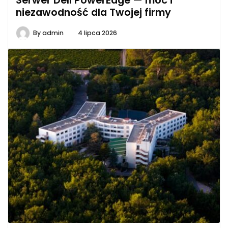
Serwer Dell PowerEdge — moc i
niezawodność dla Twojej firmy
By
admin
4 lipca 2026