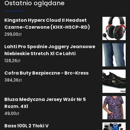
Ostatnio oglądane
Kingston Hyperx Cloud II Headset
Czarne-Czerwone (KHX-HSCP-RD)
zł
299,00
Lahti Pro Spodnie Joggery Jeansowe
Niebieskie Stretch Xl Ce Lahti
zł
128,26
Cofra Buty Bezpieczne - Brc-Kress
zł
384,36
Bluza Medyczna Jersey Wzór Nr 5
Rozm. 4Xl
zł
49,00
Bass 100L 2 Tłoki V