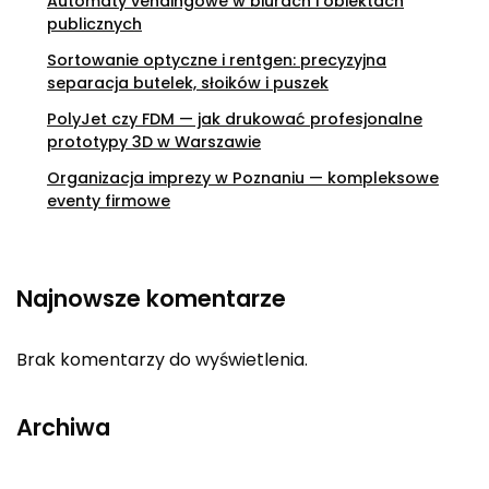
Automaty vendingowe w biurach i obiektach
publicznych
Sortowanie optyczne i rentgen: precyzyjna
separacja butelek, słoików i puszek
PolyJet czy FDM — jak drukować profesjonalne
prototypy 3D w Warszawie
Organizacja imprezy w Poznaniu — kompleksowe
eventy firmowe
Najnowsze komentarze
Brak komentarzy do wyświetlenia.
Archiwa