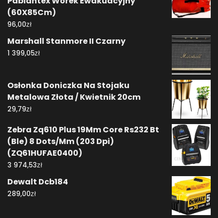
Pabiantex Worek Ewakuacyjny
(60X85Cm)
zł
96,00
Marshall Stanmore II Czarny
zł
1 399,05
Osłonka Doniczka Na Stojaku
Metalowa Złota / Kwietnik 20cm
zł
29,79
Zebra Zq610 Plus 19Mm Core Rs232 Bt
(Ble) 8 Dots/Mm (203 Dpi)
(ZQ61HUFAE0400)
zł
3 974,53
Dewalt Dcb184
zł
289,00