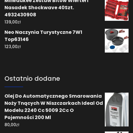
Milwaukee Zestaw Bitów Wierteł I
Nasadek Shockwave 40Szt.
4932430908
zł
139,00
Neo Naczynia Turystyczne 7W1
Top63146
zł
123,00
Ostatnio dodane
Olej Do Automatycznego Smarowania
Noży Tnących W Niszczarkach Ideal Od
Modelu 2240 Cc 5009 2Cc O
Pojemności 200 Ml
zł
80,00