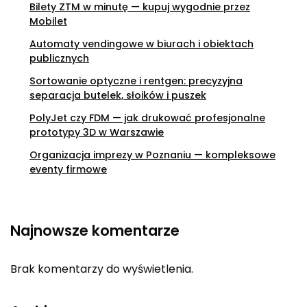
Bilety ZTM w minutę — kupuj wygodnie przez
Mobilet
Automaty vendingowe w biurach i obiektach
publicznych
Sortowanie optyczne i rentgen: precyzyjna
separacja butelek, słoików i puszek
PolyJet czy FDM — jak drukować profesjonalne
prototypy 3D w Warszawie
Organizacja imprezy w Poznaniu — kompleksowe
eventy firmowe
Najnowsze komentarze
Brak komentarzy do wyświetlenia.