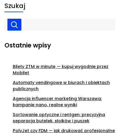
Szukaj
Ostatnie wpisy
Bilety ZTM w minutę — kupuj wygodnie przez
Mobilet
Automaty vendingowe w biurach i obiektach
publicznych
Agencja influencer marketing Warszawa:
kampanie nano, realne wyniki
Sortowanie optyczne i rentgen: precyzyjna
separacja butelek, słoików i puszek
PolyJet czy FDM — jak drukować profesjonalne