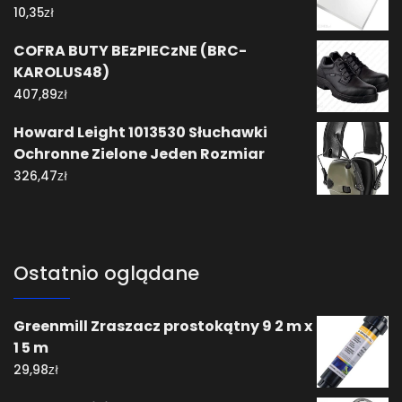
zł
10,35
COFRA BUTY BEzPIECzNE (BRC-
KAROLUS48)
zł
407,89
Howard Leight 1013530 Słuchawki
Ochronne Zielone Jeden Rozmiar
zł
326,47
Ostatnio oglądane
Greenmill Zraszacz prostokątny 9 2 m x
1 5 m
zł
29,98