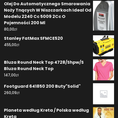
Olej Do Automatycznego Smarowania
Noży Tnących W Niszczarkach Ideal Od
Modelu 2240 Cc 5009 2Cc O
Pojemności 200 Ml
zł
80,00
Stanley FatMax SFMCE520
zł
455,00
Bluza Round Neck Top 4728/Shpw/S
Bluza Round Neck Top
zł
147,00
Footguard 641850 200 Buty"Solid"
zł
260,09
Planeta według Kreta / Polska według
Kreta