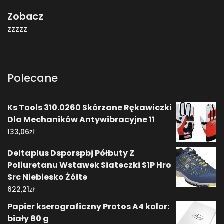
Zobacz
zzzzz
Polecane
Ks Tools 310.0260 Skórzane Rękawiczki
Dla Mechaników Antywibracyjne 11
zł
133,06
Deltaplus Dsporspbj Półbuty Z
Poliuretanu Wstawek Siateczki S1P Hro
Src Niebiesko Żółte
zł
622,21
Papier kserograficzny Protos A4 kolor:
biały 80 g