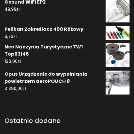
Gosund WiFi EP2
zł
49,99
Pelikan Zakreślacz 490 Różowy
zł
6,73
Neo Naczynia Turystyczne 7W1
Top63146
zł
123,00
Opus Urządzenie do wypełniania
powietrzem aeroPOUCH 8
zł
3 390,00
Ostatnio dodane