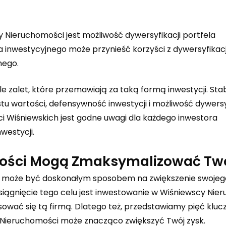
 Nieruchomości jest możliwość dywersyfikacji portfela
 inwestycyjnego może przynieść korzyści z dywersyfikacji
nego.
zalet, które przemawiają za taką formą inwestycji. Stab
 wartości, defensywność inwestycji i możliwość dywersyf
i Wiśniewskich jest godne uwagi dla każdego inwestora
estycji.
ości Mogą Zmaksymalizować Twó
i może być doskonałym sposobem na zwiększenie swojeg
iągnięcie tego celu jest inwestowanie w Wiśniewscy Nie
esować się tą firmą. Dlatego też, przedstawiamy pięć klu
Nieruchomości może znacząco zwiększyć Twój zysk.