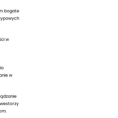
om bogate
 typowych
ści w
io
anie w
ządzanie
nwestorzy
tom.