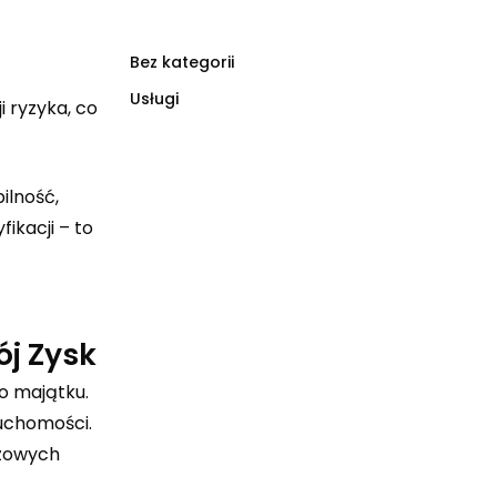
Bez kategorii
Usługi
 ryzyka, co
ilność,
ikacji – to
j Zysk
o majątku.
ruchomości.
czowych