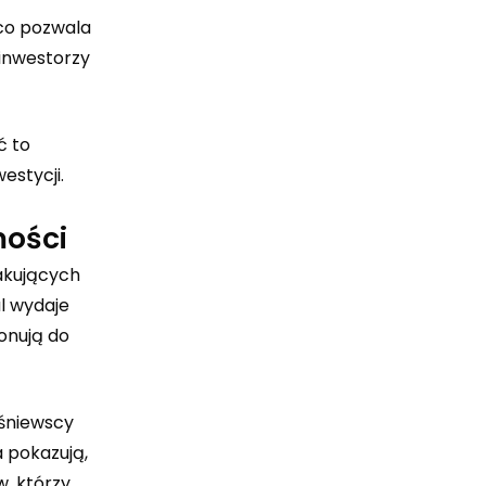
 co pozwala
 inwestorzy
ć to
estycji.
mości
akujących
l wydaje
onują do
iśniewscy
a pokazują,
w, którzy