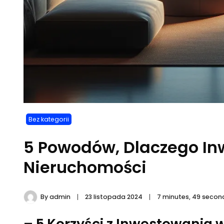
Bez kategorii
5 Powodów, Dlaczego I
Nieruchomości
By
admin
23 listopada 2024
7 minutes, 49 secon
– 5 Korzyści z Inwestowania