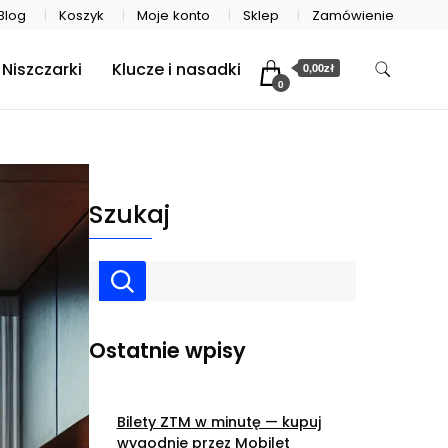
Blog
Koszyk
Moje konto
Sklep
Zamówienie
Niszczarki
Klucze i nasadki
0,00zł
0
Szukaj
Ostatnie wpisy
Bilety ZTM w minutę — kupuj
wygodnie przez Mobilet