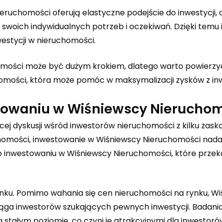
Nieruchomości oferują elastyczne podejście do inwestycji,
swoich indywidualnych potrzeb i oczekiwań. Dzięki temu
estycji w nieruchomości.
omości może być dużym krokiem, dlatego warto powierzy
chomości, która może pomóc w maksymalizacji zysków z inw
stowaniu w Wiśniewscy Nierucho
ej dyskusji wśród inwestorów nieruchomości z kilku zask
homości, inwestowanie w Wiśniewscy Nieruchomości nada
 o inwestowaniu w Wiśniewscy Nieruchomości, które przek
nku. Pomimo wahania się cen nieruchomości na rynku, W
ciąga inwestorów szukających pewnych inwestycji. Badani
stałym poziomie, co czyni je atrakcyjnymi dla inwestoró