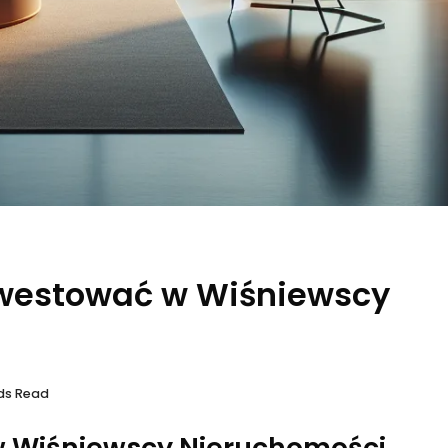
nwestować w Wiśniewscy
ds Read
 w Wiśniewscy Nieruchomości