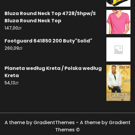
Bluza Round Neck Top 4728/Shpw/S
Bluza Round Neck Top
zł
147,00
Footguard 641850 200 Buty"Solid"
zł
260,09
Planeta według Kreta / Polska według
Kreta
zł
54,13
A theme by GradientThemes - A theme by Gradient
Themes ©