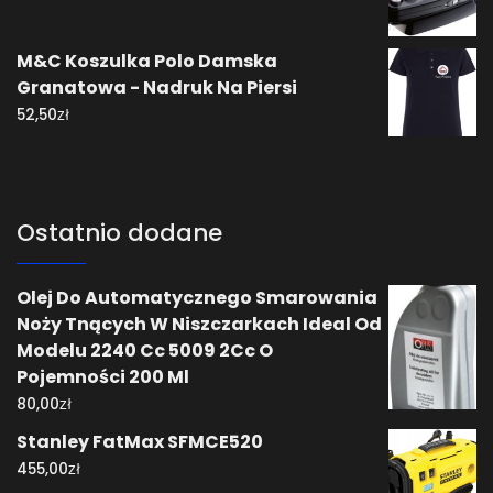
M&C Koszulka Polo Damska
Granatowa - Nadruk Na Piersi
zł
52,50
Ostatnio dodane
Olej Do Automatycznego Smarowania
Noży Tnących W Niszczarkach Ideal Od
Modelu 2240 Cc 5009 2Cc O
Pojemności 200 Ml
zł
80,00
Stanley FatMax SFMCE520
zł
455,00