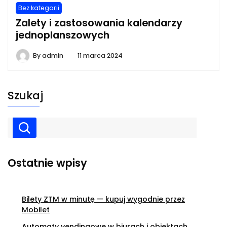
Bez kategorii
Zalety i zastosowania kalendarzy
jednoplanszowych
By
admin
11 marca 2024
Szukaj
Ostatnie wpisy
Bilety ZTM w minutę — kupuj wygodnie przez
Mobilet
Automaty vendingowe w biurach i obiektach