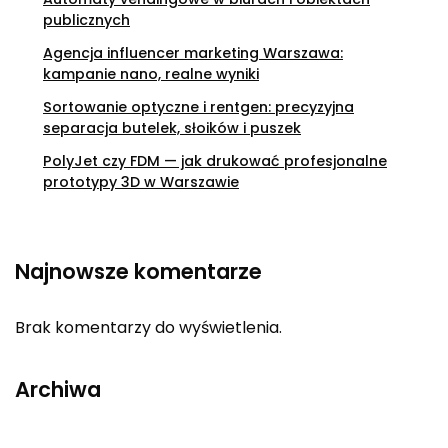
publicznych
Agencja influencer marketing Warszawa:
kampanie nano, realne wyniki
Sortowanie optyczne i rentgen: precyzyjna
separacja butelek, słoików i puszek
PolyJet czy FDM — jak drukować profesjonalne
prototypy 3D w Warszawie
Najnowsze komentarze
Brak komentarzy do wyświetlenia.
Archiwa