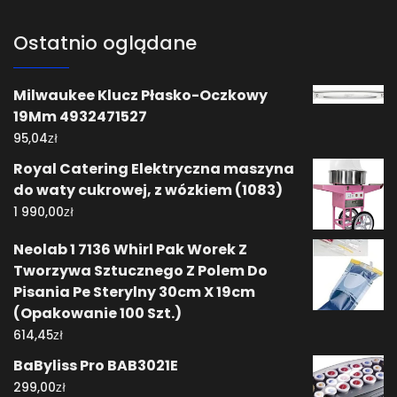
Ostatnio oglądane
Milwaukee Klucz Płasko-Oczkowy
19Mm 4932471527
zł
95,04
Royal Catering Elektryczna maszyna
do waty cukrowej, z wózkiem (1083)
zł
1 990,00
Neolab 1 7136 Whirl Pak Worek Z
Tworzywa Sztucznego Z Polem Do
Pisania Pe Sterylny 30cm X 19cm
(Opakowanie 100 Szt.)
zł
614,45
BaByliss Pro BAB3021E
zł
299,00