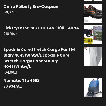
Cofra Półbuty Brc-Caspian
zł
181,67
Elektryzator PASTUCH AS-1100 - AKNA
zł
210,00
Spodnie Core Stretch Cargo Pant M
Biały 4043/Whtw/L Spodnie Core
Stretch Cargo Pant M Biały
4043/Whtw/L
zł
164,00
Numatic Ttb 4552
zł
20 934,95