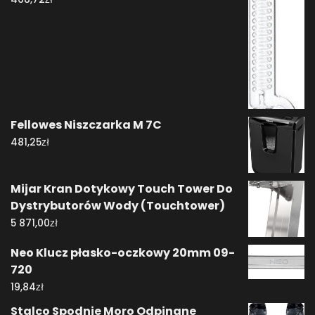
Fellowes Niszczarka M 7C
zł
481,25
Mijar Kran Dotykowy Touch Tower Do
Dystrybutorów Wody (Touchtower)
zł
5 871,00
Neo Klucz płasko-oczkowy 20mm 09-
720
zł
19,84
Stalco Spodnie Moro Odpinane