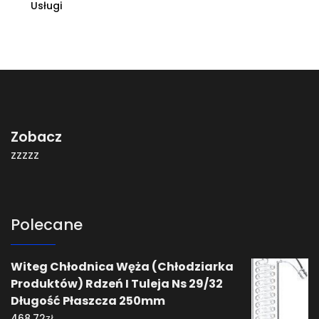
Usługi
Zobacz
zzzzz
Polecane
Witeg Chłodnica Węża (Chłodziarka
Produktów) Rdzeń I Tuleja Ns 29/32
Długość Płaszcza 250mm
zł
468,72