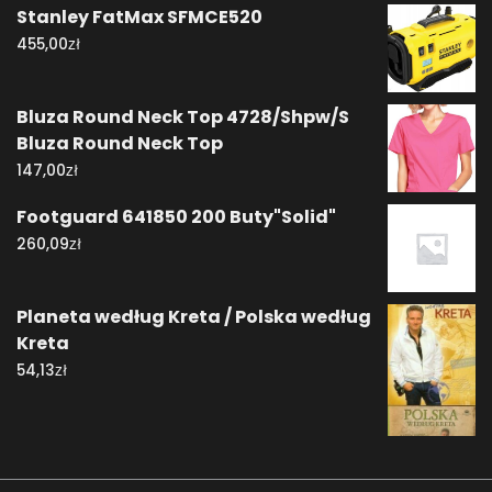
Stanley FatMax SFMCE520
zł
455,00
Bluza Round Neck Top 4728/Shpw/S
Bluza Round Neck Top
zł
147,00
Footguard 641850 200 Buty"Solid"
zł
260,09
Planeta według Kreta / Polska według
Kreta
zł
54,13