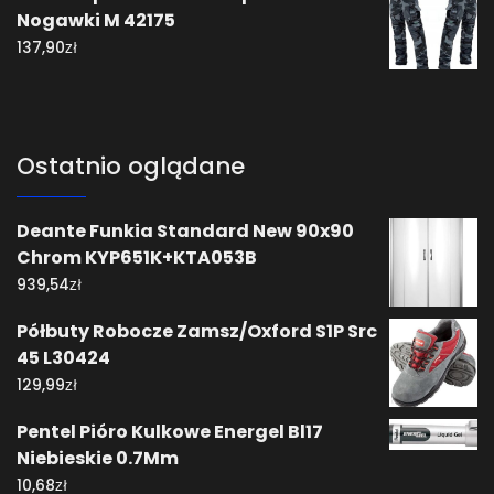
Nogawki M 42175
zł
137,90
Ostatnio oglądane
Deante Funkia Standard New 90x90
Chrom KYP651K+KTA053B
zł
939,54
Półbuty Robocze Zamsz/Oxford S1P Src
45 L30424
zł
129,99
Pentel Pióro Kulkowe Energel Bl17
Niebieskie 0.7Mm
zł
10,68