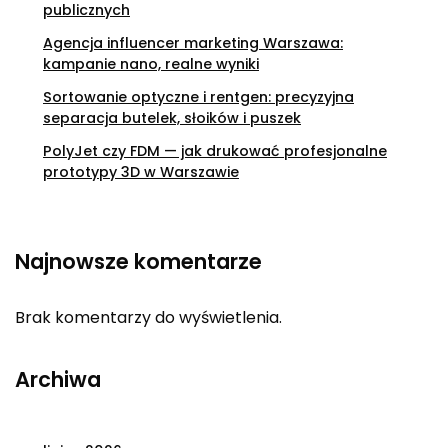
publicznych
Agencja influencer marketing Warszawa:
kampanie nano, realne wyniki
Sortowanie optyczne i rentgen: precyzyjna
separacja butelek, słoików i puszek
PolyJet czy FDM — jak drukować profesjonalne
prototypy 3D w Warszawie
Najnowsze komentarze
Brak komentarzy do wyświetlenia.
Archiwa