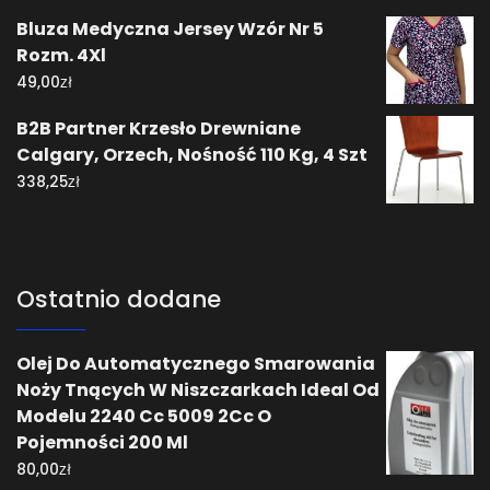
Bluza Medyczna Jersey Wzór Nr 5
Rozm. 4Xl
zł
49,00
B2B Partner Krzesło Drewniane
Calgary, Orzech, Nośność 110 Kg, 4 Szt
zł
338,25
Ostatnio dodane
Olej Do Automatycznego Smarowania
Noży Tnących W Niszczarkach Ideal Od
Modelu 2240 Cc 5009 2Cc O
Pojemności 200 Ml
zł
80,00