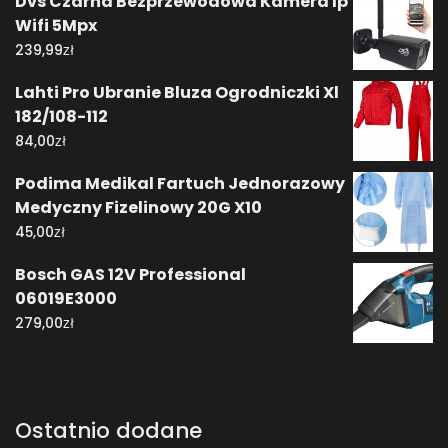
Dvs Czarna Bezprzewodowa Kamera Ip
Wifi 5Mpx
zł
239,99
Lahti Pro Ubranie Bluza Ogrodniczki Xl
182/108-112
zł
84,00
Podima Medikal Fartuch Jednorazowy
Medyczny Fizelinowy 20G X10
zł
45,00
Bosch GAS 12V Professional
06019E3000
zł
279,00
Ostatnio dodane