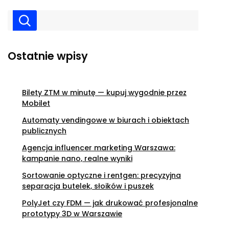
Ostatnie wpisy
Bilety ZTM w minutę — kupuj wygodnie przez
Mobilet
Automaty vendingowe w biurach i obiektach
publicznych
Agencja influencer marketing Warszawa:
kampanie nano, realne wyniki
Sortowanie optyczne i rentgen: precyzyjna
separacja butelek, słoików i puszek
PolyJet czy FDM — jak drukować profesjonalne
prototypy 3D w Warszawie