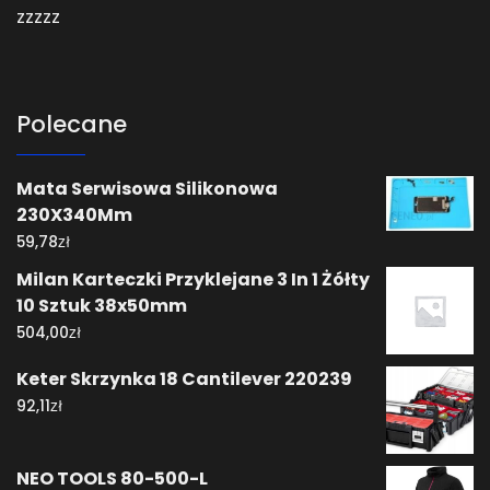
zzzzz
Polecane
Mata Serwisowa Silikonowa
230X340Mm
zł
59,78
Milan Karteczki Przyklejane 3 In 1 Żółty
10 Sztuk 38x50mm
zł
504,00
Keter Skrzynka 18 Cantilever 220239
zł
92,11
NEO TOOLS 80-500-L