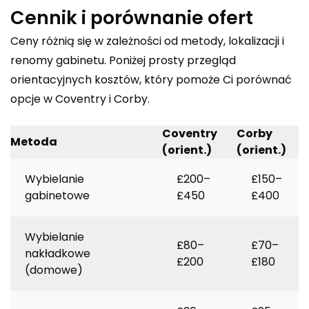
Cennik i porównanie ofert
Ceny różnią się w zależności od metody, lokalizacji i
renomy gabinetu. Poniżej prosty przegląd
orientacyjnych kosztów, który pomoże Ci porównać
opcje w Coventry i Corby.
Coventry
Corby
Metoda
(orient.)
(orient.)
Wybielanie
£200–
£150–
gabinetowe
£450
£400
Wybielanie
£80–
£70–
nakładkowe
£200
£180
(domowe)