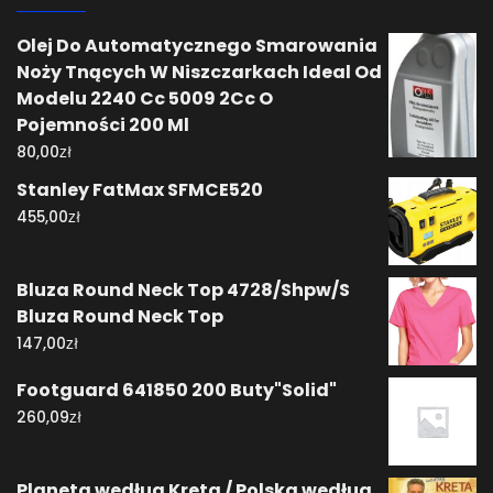
Olej Do Automatycznego Smarowania
Noży Tnących W Niszczarkach Ideal Od
Modelu 2240 Cc 5009 2Cc O
Pojemności 200 Ml
zł
80,00
Stanley FatMax SFMCE520
zł
455,00
Bluza Round Neck Top 4728/Shpw/S
Bluza Round Neck Top
zł
147,00
Footguard 641850 200 Buty"Solid"
zł
260,09
Planeta według Kreta / Polska według