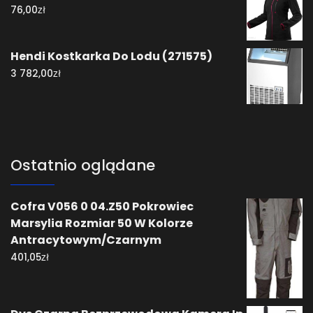
zł
76,00
Hendi Kostkarka Do Lodu (271575)
zł
3 782,00
Ostatnio oglądane
Cofra V056 0 04.Z50 Pokrowiec
Marsylia Rozmiar 50 W Kolorze
Antracytowym/Czarnym
zł
401,05