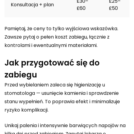
£30–
£25–
Konsultacja + plan
£60
£50
Pamiętaj, że ceny to tylko wyjściowa wskazówka.
Zawsze pytaj o pełen koszt zabiegu, łącznie z
kontrolami i ewentualnymi materiałami.
Jak przygotować się do
zabiegu
Przed wybielaniem zaleca się higienizację u
stomatologa — usunięcie kamienia i sprawdzenie
stanu wypełnień. To poprawia efekt i minimalizuje
ryzyko komplikacji.
Unikaj palenia i intensywnie barwiących napojów na
kilka dni przed zabiegiem. Zapytaj lekarza o