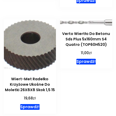
Sprawdź!
Verto Wiertło Do Betonu
Sds Plus 5x160mm S4
Quatro (TOP60H520)
zł
11,00
Sprawdź!
Wiert-Met Radełko
Krzyżowe Ukośne Do
Moletki 26X8X8 Skok 1,5 15
zł
19,68
Sprawdź!