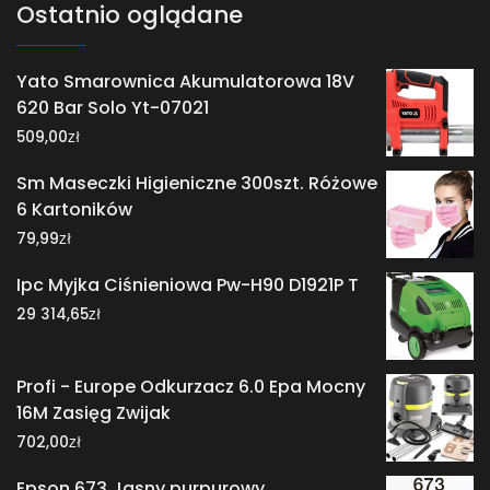
Ostatnio oglądane
Yato Smarownica Akumulatorowa 18V
620 Bar Solo Yt-07021
zł
509,00
Sm Maseczki Higieniczne 300szt. Różowe
6 Kartoników
zł
79,99
Ipc Myjka Ciśnieniowa Pw-H90 D1921P T
zł
29 314,65
Profi - Europe Odkurzacz 6.0 Epa Mocny
16M Zasięg Zwijak
zł
702,00
Epson 673 Jasny purpurowy