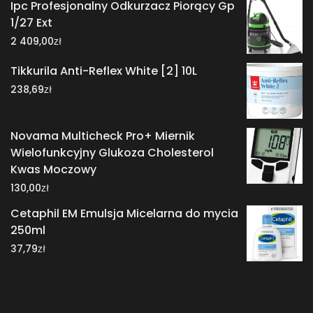
Ipc Profesjonalny Odkurzacz Piorący Gp
1/27 Ext
zł
2 409,00
Tikkurila Anti-Reflex White [2] 10L
zł
238,69
Novama Multicheck Pro+ Miernik
Wielofunkcyjny Glukoza Cholesterol
Kwas Moczowy
zł
130,00
Cetaphil EM Emulsja Micelarna do mycia
250ml
zł
37,79