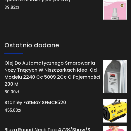
zł
39,82
Ostatnio dodane
Olej Do Automatycznego Smarowania
Noży Tnących W Niszczarkach Ideal Od
Modelu 2240 Cc 5009 2Cc O Pojemności
200 Ml
zł
80,00
Stanley FatMax SFMCE520
zł
455,00
Bluza Round Neck Top 4728/Shpw/S