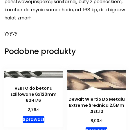
państwowej inspekcji sanitarnej, buty z podnoskiem,
karcher do mycia samochodu, art 168 kp, dr zbigniew
hałat zmarł
yyyyy
Podobne produkty
VERTO do betonu
szlifowane 8x120mm
Dewalt Wiertło Do Metalu
60H176
Extreme Średnica 2.5Mm
zł
2,78
,Szt.10
Sprawdź!
zł
8,00