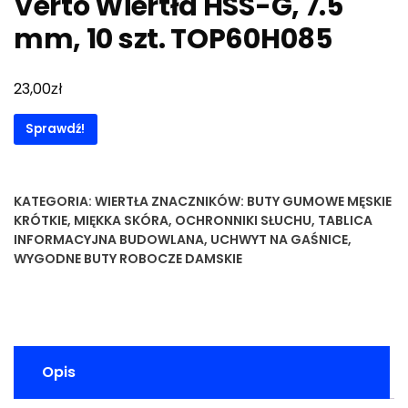
Verto Wiertła HSS-G, 7.5
mm, 10 szt. TOP60H085
zł
23,00
Sprawdź!
KATEGORIA:
WIERTŁA
ZNACZNIKÓW:
BUTY GUMOWE MĘSKIE
KRÓTKIE
,
MIĘKKA SKÓRA
,
OCHRONNIKI SŁUCHU
,
TABLICA
INFORMACYJNA BUDOWLANA
,
UCHWYT NA GAŚNICE
,
WYGODNE BUTY ROBOCZE DAMSKIE
Opis