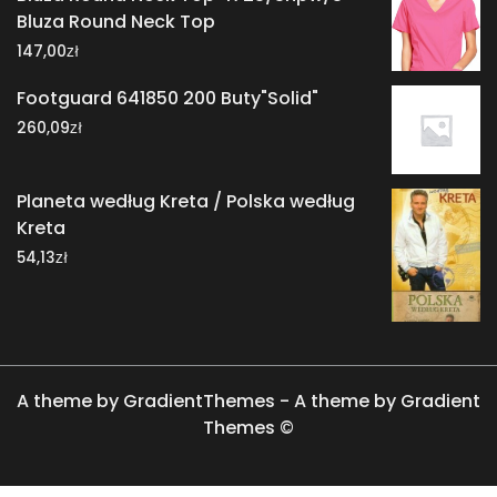
Bluza Round Neck Top
zł
147,00
Footguard 641850 200 Buty"Solid"
zł
260,09
Planeta według Kreta / Polska według
Kreta
zł
54,13
A theme by GradientThemes - A theme by Gradient
Themes ©