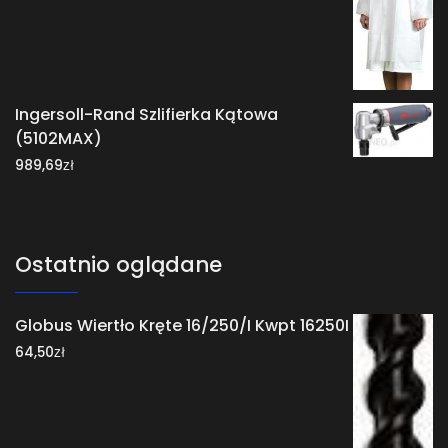
Ingersoll-Rand Szlifierka Kątowa
(5102MAX)
zł
989,69
Ostatnio oglądane
Globus Wiertło Kręte 16/250/I Kwpt 16250I
zł
64,50