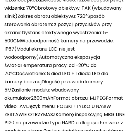
widzenia: 70°Obrotowy obiektyw: TAK (wbudowany
silnik)Zakres obrotu obiektywu: 720°Sposób
sterowania obrotem: z pozycji przycisków przy
ekranieDystans efektywnego wyostrzenia: 5-
500CMWodoodporność kamery na przewodzie:
IP67(Moduł ekranu LCD nie jest
wodoodporny)Automatyczna ekspozycja
światłaTemperatura pracy: od -20°C do
70°CDoświetlanie: 8 diod LED + 1 dioda LED dla
kamery bocznejDługość przewodu kamery:
5MZasilanie modułu: wbudowany
akumulator2600mAhFormat obrazu: MJPEGFormat
video: .AVIJęzyk menu: POLSKI ! TYLKO U NAS!W
ZESTAWIE OTRZYMASZKamerę inspekcyjną MBG LINE
P120 na przewodzie typu HARD o długości 5m wraz z
modułem ekranuZestaw dodatkowych uchwytów w