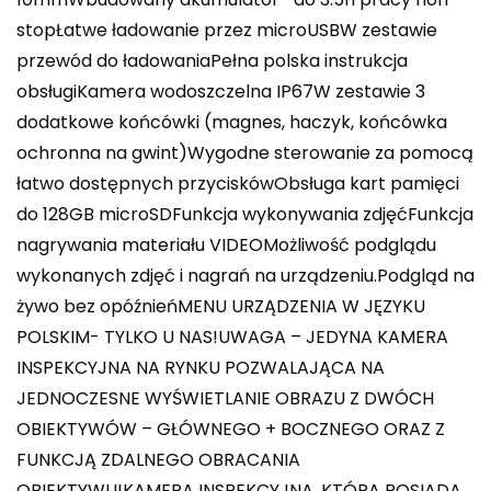
stopŁatwe ładowanie przez microUSBW zestawie
przewód do ładowaniaPełna polska instrukcja
obsługiKamera wodoszczelna IP67W zestawie 3
dodatkowe końcówki (magnes, haczyk, końcówka
ochronna na gwint)Wygodne sterowanie za pomocą
łatwo dostępnych przyciskówObsługa kart pamięci
do 128GB microSDFunkcja wykonywania zdjęćFunkcja
nagrywania materiału VIDEOMożliwość podglądu
wykonanych zdjęć i nagrań na urządzeniu.Podgląd na
żywo bez opóźnieńMENU URZĄDZENIA W JĘZYKU
POLSKIM- TYLKO U NAS!UWAGA – JEDYNA KAMERA
INSPEKCYJNA NA RYNKU POZWALAJĄCA NA
JEDNOCZESNE WYŚWIETLANIE OBRAZU Z DWÓCH
OBIEKTYWÓW – GŁÓWNEGO + BOCZNEGO ORAZ Z
FUNKCJĄ ZDALNEGO OBRACANIA
OBIEKTYWU!KAMERA INSPEKCYJNA, KTÓRA POSIADA