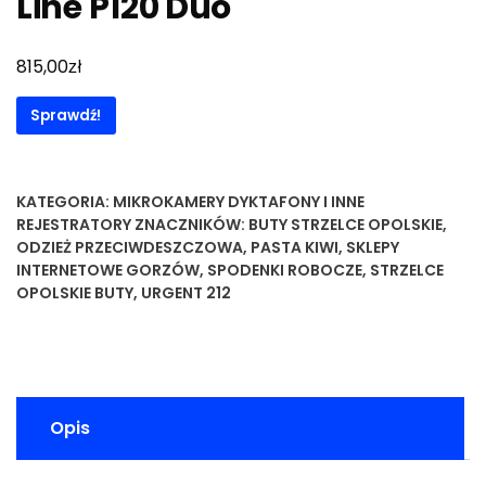
Line P120 Duo
zł
815,00
Sprawdź!
KATEGORIA:
MIKROKAMERY DYKTAFONY I INNE
REJESTRATORY
ZNACZNIKÓW:
BUTY STRZELCE OPOLSKIE
,
ODZIEŻ PRZECIWDESZCZOWA
,
PASTA KIWI
,
SKLEPY
INTERNETOWE GORZÓW
,
SPODENKI ROBOCZE
,
STRZELCE
OPOLSKIE BUTY
,
URGENT 212
Opis