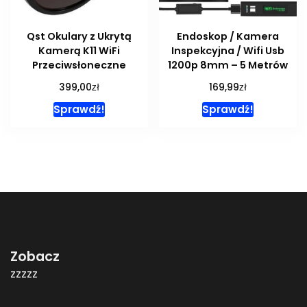
Qst Okulary z Ukrytą
Endoskop / Kamera
Kamerą K11 WiFi
Inspekcyjna / Wifi Usb
Przeciwsłoneczne
1200p 8mm – 5 Metrów
zł
zł
399,00
169,99
Sprawdź!
Sprawdź!
Zobacz
zzzzz