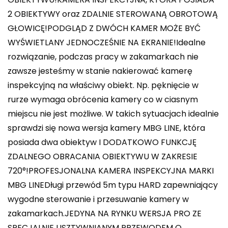
2 OBIEKTYWY oraz ZDALNIE STEROWANĄ OBROTOWĄ
GŁOWICĘ!PODGLĄD Z DWÓCH KAMER MOŻE BYĆ
WYŚWIETLANY JEDNOCZEŚNIE NA EKRANIE!Idealne
rozwiązanie, podczas pracy w zakamarkach nie
zawsze jesteśmy w stanie nakierować kamerę
inspekcyjną na właściwy obiekt. Np. pęknięcie w
rurze wymaga obrócenia kamery co w ciasnym
miejscu nie jest możliwe. W takich sytuacjach idealnie
sprawdzi się nowa wersja kamery MBG LINE, która
posiada dwa obiektyw I DODATKOWO FUNKCJĘ
ZDALNEGO OBRACANIA OBIEKTYWU W ZAKRESIE
720°!PROFESJONALNA KAMERA INSPEKCYJNA MARKI
MBG LINEDługi przewód 5m typu HARD zapewniający
wygodne sterowanie i przesuwanie kamery w
zakamarkach.JEDYNA NA RYNKU WERSJA PRO ZE
SPECJALNIE USZTYWNIANYM PRZEWODEM O