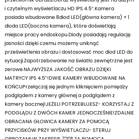
i czytelnym wyświetlaczu HD IPS 4.5″.Kamera
posiada wbudowane 8diod LED(główna kamera) + 1
dioda LED(boczna kamera), które doświetlają
miejsce pracy endoskopu.Diody posiadają regulację
jasności dzięki czemu możemy uniknąć
prześwietlenia obrazu i dostosować moc diod LED do
sytuacji.Zapotrzebowanie na światło zewnętrzne jest
zerowe.NAJWYŻSZA JAKOŚĆ OBRAZU DZIĘKI
MATRYCY IPS 4.5″!DWIE KAMERY WBUDOWANE NA
KOŃCUPrzełączaj się jednym kliknięciem pomiędzy
podglądem z kamery głównej a podglądem z
kamery bocznej!JEŻELI POTRZEBUJESZ- KORZYSTAJ Z
PODGLĄDU Z DWÓCH KAMER JEDNOCZEŚNIE!ZDALNIE
OBRACANA GŁOWICA KAMERY ZA POMOCĄ
PRZYCISKÓW PRZY WYŚWIETLACZU- STERUJ
OBROTAMI W ZAKRESIE 720° ZA POMOCĄ