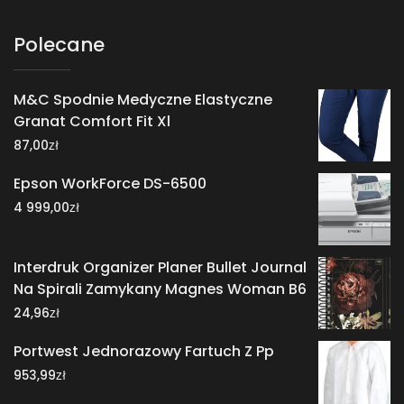
Polecane
M&C Spodnie Medyczne Elastyczne
Granat Comfort Fit Xl
zł
87,00
Epson WorkForce DS-6500
zł
4 999,00
Interdruk Organizer Planer Bullet Journal
Na Spirali Zamykany Magnes Woman B6
zł
24,96
Portwest Jednorazowy Fartuch Z Pp
zł
953,99