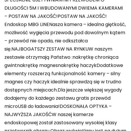
DŁUGOŚCI 5M I WBUDOWANYMI DWIEMA KAMERAMI
– POSTAW NA JAKOŚĆ!POSTAW NA JAKOŚĆ!
Endoskop MBG LINENasza kamera – idealna giętkość,
możliwość wygięcia przewodu pod dowolnym kątem
– przewód nie opada, nie odkształca
się.NAJBOGATSZY ZESTAW NA RYNKUW naszym
zestawie otrzymają Państwo :nakrętkę chroniąca
gwintnakrętkę magnesnakrętkę haczykDodatkowe
elementy rozszerzą funkcjonalność kamery – silny
magnes czy haczyk idealnie sprawdzą się w trudno
dostępnych miejscach.Dla jeszcze większej wygody
dodajemy do każdego zestawu gratis przewód
microUSB do ładowania!DOSKONAŁA OPTYKA –
NAJWYŻSZA JAKOŚĆW naszej kamerze
endoskopowej został zastosowany wysokiej klasy
przetwornik obrazu.Obraz wyświetlany jest na dużym