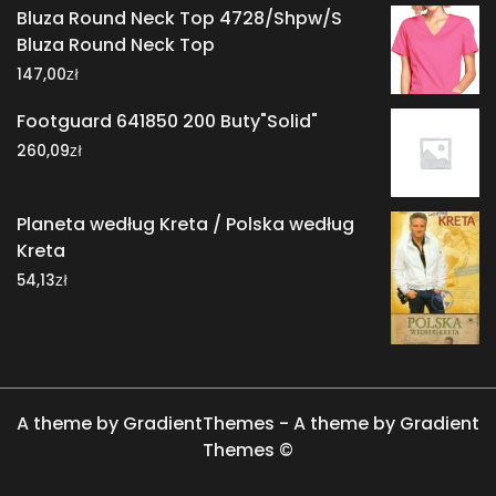
Bluza Round Neck Top 4728/Shpw/S
Bluza Round Neck Top
zł
147,00
Footguard 641850 200 Buty"Solid"
zł
260,09
Planeta według Kreta / Polska według
Kreta
zł
54,13
A theme by GradientThemes - A theme by Gradient
Themes ©