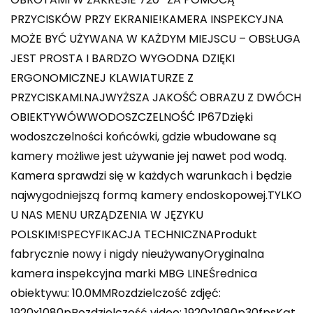
PRZYCISKÓW PRZY EKRANIE!KAMERA INSPEKCYJNA
MOŻE BYĆ UŻYWANA W KAŻDYM MIEJSCU – OBSŁUGA
JEST PROSTA I BARDZO WYGODNA DZIĘKI
ERGONOMICZNEJ KLAWIATURZE Z
PRZYCISKAMI.NAJWYŻSZA JAKOŚĆ OBRAZU Z DWÓCH
OBIEKTYWÓWWODOSZCZELNOŚĆ IP67Dzięki
wodoszczelności końcówki, gdzie wbudowane są
kamery możliwe jest używanie jej nawet pod wodą.
Kamera sprawdzi się w każdych warunkach i będzie
najwygodniejszą formą kamery endoskopowej.TYLKO
U NAS MENU URZĄDZENIA W JĘZYKU
POLSKIM!SPECYFIKACJA TECHNICZNAProdukt
fabrycznie nowy i nigdy nieużywanyOryginalna
kamera inspekcyjna marki MBG LINEŚrednica
obiektywu: 10.0MMRozdzielczość zdjęć:
1920x1080pRozdzielczość video: 1920x1080p30fpsKąt