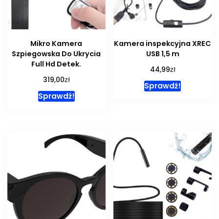
Mikro Kamera
Kamera inspekcyjna XREC
Szpiegowska Do Ukrycia
USB 1,5 m
Full Hd Detek.
zł
44,99
zł
319,00
Sprawdź!
Sprawdź!