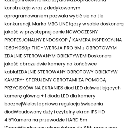
konstrukcja wraz z dedykowanym
oprogramowaniem pozwala wybić się na tle
konkurencji. Marka MBG LINE łączy w sobie doskonałą
jakość w przystępnej cenie.NOWOCZESNY
PROFESJONALNY ENDOSKOP / KAMERA INSPEKCYJNA
1080+1080p FHD- WERSJA PRO 5M z OBROTOWYM
ZDALNIE STEROWANYM OBIEKTYWEM!Doskonała
jakość obrazu dwie kamery na końcówce
kabla!ZDALNIE STEROWANY OBROTOWY OBIEKTYW
KAMERY- STERUJEMY OBROTAMI ZA POMOCĄ
PRZYCISKÓW NA EKRANIE8 diod LED doświetlających
kamerę główną + 1 dioda LED dla kamery
bocznejWielostopniowa regulacja świecenia
diodWbudowany duży i czytelny ekran IPS HD
4.5″Kamera na przewodzie HARD 5m
10mmWbudowany akumulator- do 3.5h pracy non