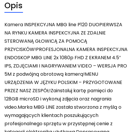
Opis
Kamera INSPEKCYJNA MBG line P120 DUOPIERWSZA
NA RYNKU KAMERA INSPEKCYJNA ZE ZDALNIE
STEROWANĄ GŁOWICĄ ZA POMOCĄ
PRZYCISKÓW!PROFESJONALNA KAMERA INSPEKCYJNA
ENDOSKOP MBG LINE 2x 1080p FHD Z EKRANEM 4.5″
IPS, ZDJĘCIAMI I NAGRYWANIEM VIDEO – WERSJA PRO
5M z podwójną obrotową kamerą!MENU
URZĄDZENIA W JĘZYKU POLSKIM – PRZYGOTOWANE
PRZEZ NASZ ZESPÓŁ!Zainstaluj kartę pamięci do
128GB microSD i wykonuj zdjęcia oraz nagrania
video.Marka MBG LINE została stworzona z myślą o
wymagających klientach poszukujących
profesjonalnego sprzętu w przystępnej cenie z
kategorii elektronika użytkowa.Dopracowana