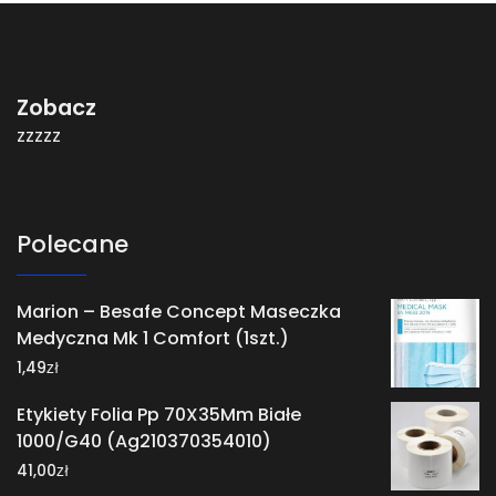
Zobacz
zzzzz
Polecane
Marion – Besafe Concept Maseczka
Medyczna Mk 1 Comfort (1szt.)
zł
1,49
Etykiety Folia Pp 70X35Mm Białe
1000/G40 (Ag210370354010)
zł
41,00