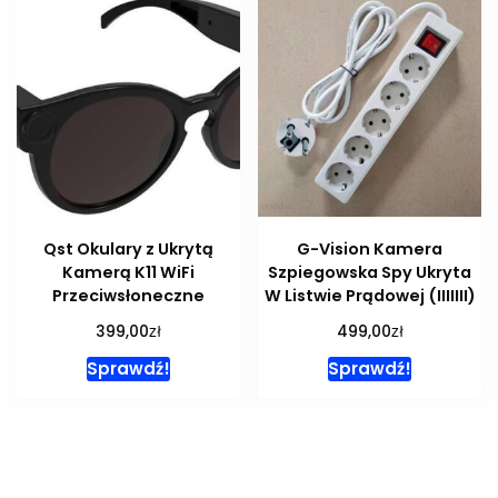
Qst Okulary z Ukrytą
G-Vision Kamera
Kamerą K11 WiFi
Szpiegowska Spy Ukryta
Przeciwsłoneczne
W Listwie Prądowej (IIIIIII)
zł
zł
399,00
499,00
Sprawdź!
Sprawdź!