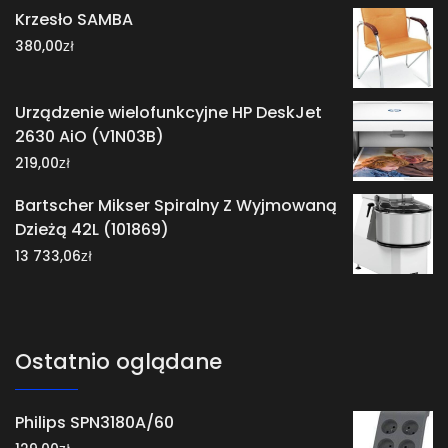
Krzesło SAMBA
zł
380,00
Urządzenie wielofunkcyjne HP DeskJet
2630 AiO (V1N03B)
zł
219,00
Bartscher Mikser Spiralny Z Wyjmowaną
Dzieżą 42L (101869)
zł
13 733,06
Ostatnio oglądane
Philips SPN3180A/60