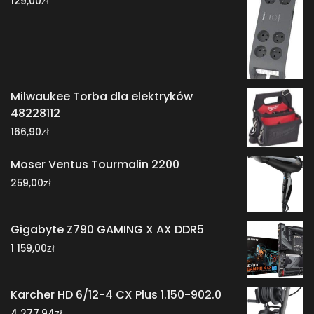
zł
129,00
Milwaukee Torba dla elektryków
48228112
zł
166,90
Moser Ventus Tourmalin 2200
zł
259,00
Gigabyte Z790 GAMING X AX DDR5
zł
1 159,00
Karcher HD 6/12-4 CX Plus 1.150-902.0
zł
4 277,94