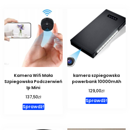
Kamera Wifi Mała
kamera szpiegowska
Szpiegowska Podczerwień
powerbank 10000mAh
Ip Mini
zł
129,00
zł
137,50
Sprawdź!
Sprawdź!