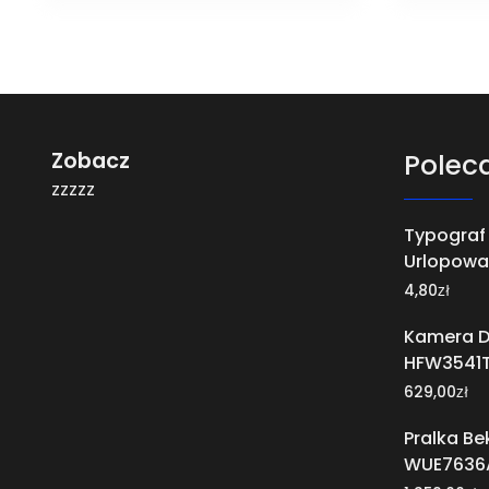
Zobacz
Polec
zzzzz
Typograf 
Urlopowa 
zł
4,80
Kamera D
HFW3541T
zł
629,00
Pralka Be
WUE7636