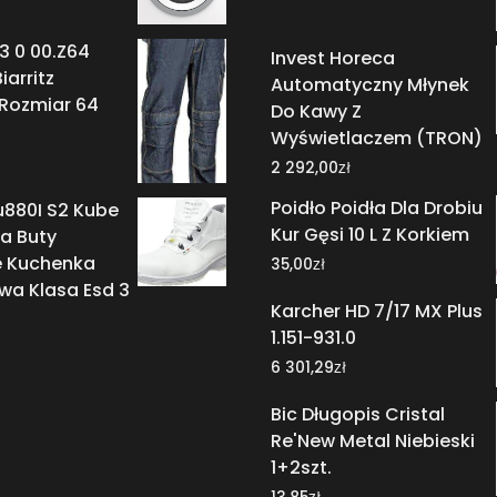
3 0 00.Z64
Invest Horeca
iarritz
Automatyczny Młynek
 Rozmiar 64
Do Kawy Z
Wyświetlaczem (TRON)
zł
2 292,00
Poidło Poidła Dla Drobiu
u880I S2 Kube
Kur Gęsi 10 L Z Korkiem
a Buty
 Kuchenka
zł
35,00
wa Klasa Esd 3
Karcher HD 7/17 MX Plus
1.151-931.0
zł
6 301,29
Bic Długopis Cristal
Re'New Metal Niebieski
1+2szt.
zł