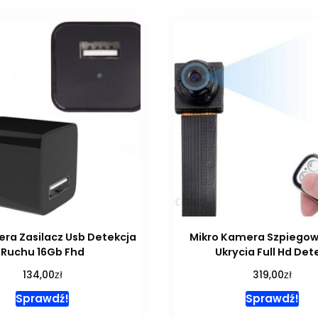
ra Zasilacz Usb Detekcja
Mikro Kamera Szpiegow
Ruchu 16Gb Fhd
Ukrycia Full Hd Det
zł
zł
134,00
319,00
Sprawdź!
Sprawdź!