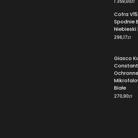
zł
1 359,00
Cofra V15
Spodnie B
Niebieski
zł
296,17
Giasco K
Constant
Ochronne
Mikrofalo
Białe
zł
270,90