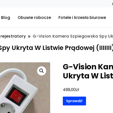
Blog
Obuwie robocze
Fotele i krzesła biurowe
rejestratory
G-Vision Kamera Szpiegowska Spy Ukryt
 Ukryta W Listwie Prądowej (IIIIIII
G-Vision Ka
Ukryta W Listw
zł
499,00
Sprawdź!