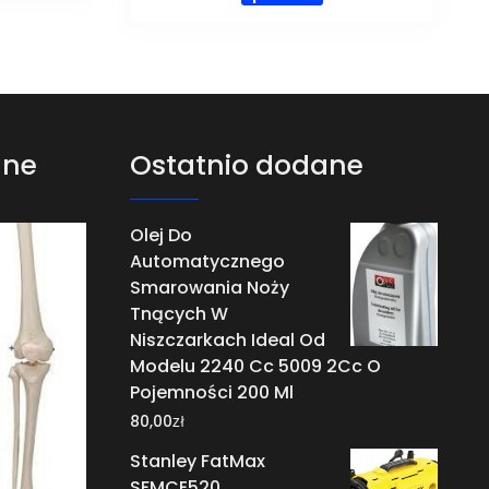
ane
Ostatnio dodane
Olej Do
Automatycznego
Smarowania Noży
Tnących W
Niszczarkach Ideal Od
Modelu 2240 Cc 5009 2Cc O
Pojemności 200 Ml
zł
80,00
Stanley FatMax
SFMCE520