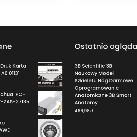
ane
Ostatnio ogląd
Druk Karta
3B Scientific 3B
A6 01131
Naukowy Model
Szkieletu Nóg Darmowe
Oprogramowanie
ahua IPC-
Anatomiczne 3B Smart
-ZAS-27135
Anatomy
zł
486,98
ko
AWE