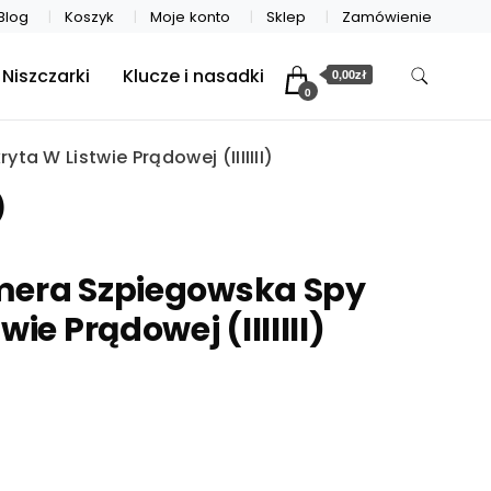
Blog
Koszyk
Moje konto
Sklep
Zamówienie
Niszczarki
Klucze i nasadki
0,00zł
0
a W Listwie Prądowej (IIIIIII)
)
mera Szpiegowska Spy
ie Prądowej (IIIIIII)