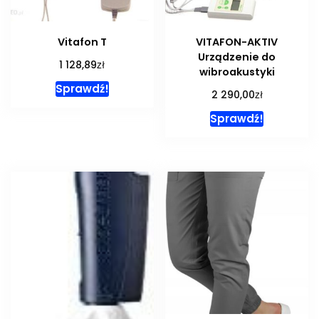
Vitafon T
VITAFON-AKTIV
Urządzenie do
zł
1 128,89
wibroakustyki
Sprawdź!
zł
2 290,00
Sprawdź!