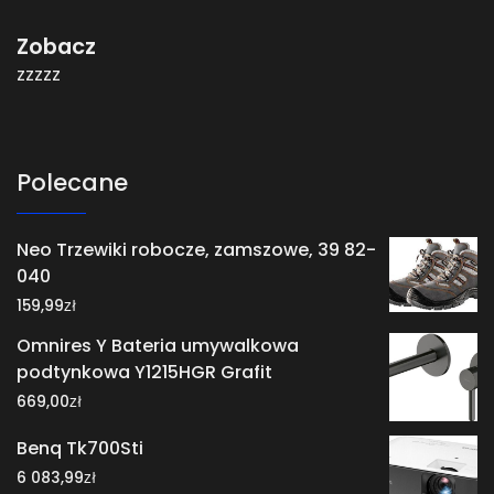
Zobacz
zzzzz
Polecane
Neo Trzewiki robocze, zamszowe, 39 82-
040
zł
159,99
Omnires Y Bateria umywalkowa
podtynkowa Y1215HGR Grafit
zł
669,00
Benq Tk700Sti
zł
6 083,99