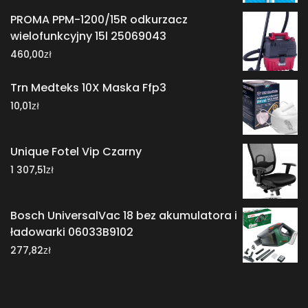
PROMA PPM-1200/15R odkurzacz
wielofunkcyjny 15l 25069043
zł
460,00
Trn Medteks 10X Maska Ffp3
zł
10,01
Unique Fotel Vip Czarny
zł
1 307,51
Bosch UniversalVac 18 bez akumulatora i
ładowarki 06033B9102
zł
277,82