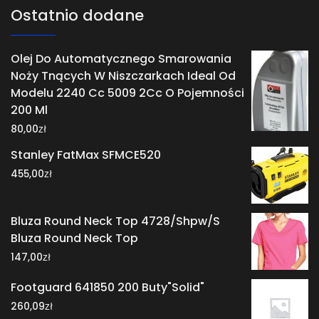
Ostatnio dodane
Olej Do Automatycznego Smarowania
Noży Tnących W Niszczarkach Ideal Od
Modelu 2240 Cc 5009 2Cc O Pojemności
200 Ml
zł
80,00
Stanley FatMax SFMCE520
zł
455,00
Bluza Round Neck Top 4728/Shpw/S
Bluza Round Neck Top
zł
147,00
Footguard 641850 200 Buty"Solid"
zł
260,09