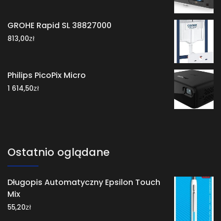
GROHE Rapid SL 38827000
zł
813,00
Philips PicoPix Micro
zł
1 614,50
Ostatnio oglądane
Długopis Automatyczny Epsilon Touch
Mix
zł
55,20