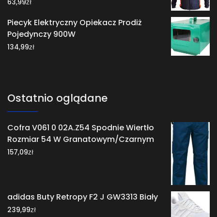
zł
63,99
Piecyk Elektryczny Opiekacz Prodiż
Pojedynczy 900W
zł
134,99
Ostatnio oglądane
Cofra V061 0 02A.Z54 Spodnie Wiertło
Rozmiar 54 W Granatowym/Czarnym
zł
157,09
adidas Buty Retropy F2 J GW3313 Biały
zł
239,99