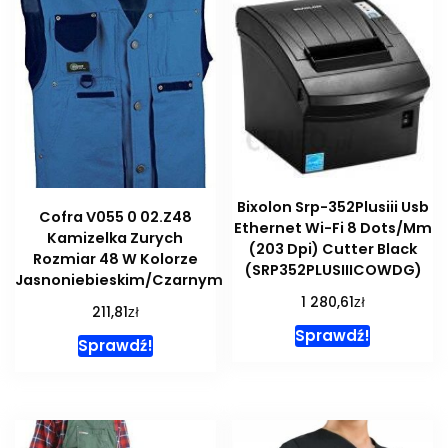
Bixolon Srp-352Plusiii Usb
Cofra V055 0 02.Z48
Ethernet Wi-Fi 8 Dots/Mm
Kamizelka Zurych
(203 Dpi) Cutter Black
Rozmiar 48 W Kolorze
(SRP352PLUSIIICOWDG)
Jasnoniebieskim/Czarnym
zł
1 280,61
zł
211,81
Sprawdź!
Sprawdź!