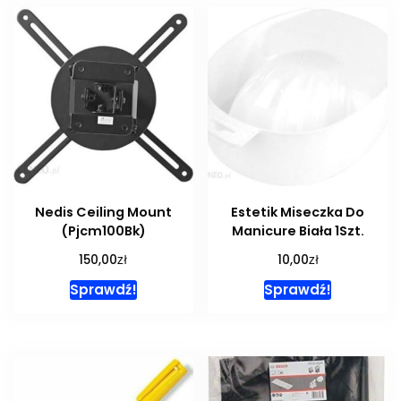
Nedis Ceiling Mount
Estetik Miseczka Do
(Pjcm100Bk)
Manicure Biała 1Szt.
zł
zł
150,00
10,00
Sprawdź!
Sprawdź!