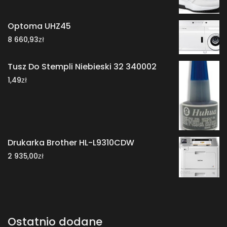
Optoma UHZ45
zł
8 660,93
Tusz Do Stempli Niebieski 32 340002
zł
1,49
Drukarka Brother HL-L9310CDW
zł
2 935,00
Ostatnio dodane