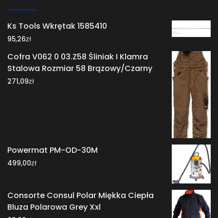
Ks Tools Wkrętak 1585410
zł
95,26
Cofra V062 0 03.Z58 Śliniak I Klamra
Stalowa Rozmiar 58 Brązowy/Czarny
zł
271,09
Powermat PM-OD-30M
zł
499,00
Consorte Consul Polar Miękka Ciepła
Bluza Polarowa Grey Xxl