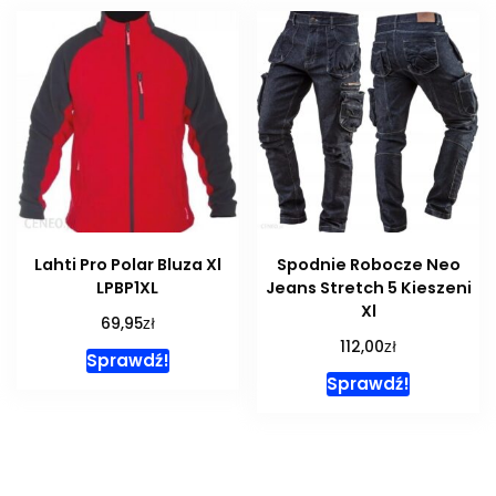
Lahti Pro Polar Bluza Xl
Spodnie Robocze Neo
LPBP1XL
Jeans Stretch 5 Kieszeni
Xl
zł
69,95
zł
112,00
Sprawdź!
Sprawdź!