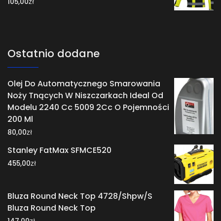
zł
105,00
Ostatnio dodane
Olej Do Automatycznego Smarowania
Noży Tnących W Niszczarkach Ideal Od
Modelu 2240 Cc 5009 2Cc O Pojemności
200 Ml
zł
80,00
Stanley FatMax SFMCE520
zł
455,00
Bluza Round Neck Top 4728/Shpw/S
Bluza Round Neck Top
zł