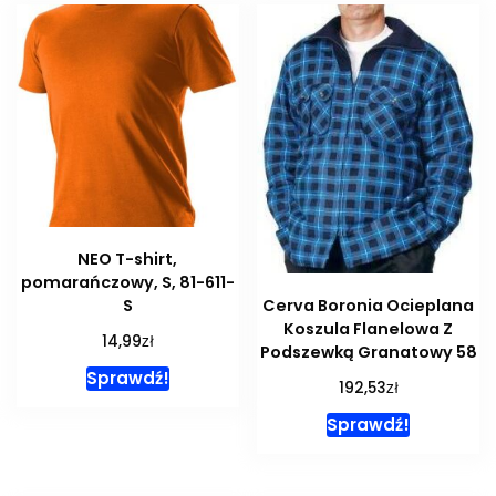
NEO T-shirt,
pomarańczowy, S, 81-611-
S
Cerva Boronia Ocieplana
Koszula Flanelowa Z
zł
14,99
Podszewką Granatowy 58
Sprawdź!
zł
192,53
Sprawdź!