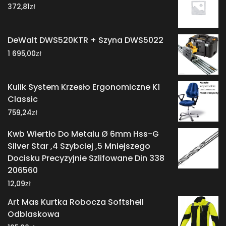
zł
372,81
DeWalt DWS520KTR + Szyna DWS5022
zł
1 695,00
Kulik System Krzesło Ergonomiczne K1
Classic
zł
759,24
Kwb Wiertło Do Metalu Ø 6mm Hss-G
Silver Star ,4 Szybciej ,5 Mniejszego
Docisku Precyzyjnie Szlifowane Din 338
206560
zł
12,09
Art Mas Kurtka Robocza Softshell
Odblaskowa