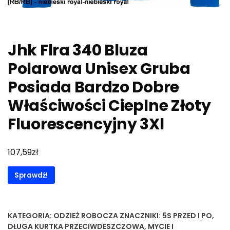
Jhk Flra 340 Bluza
Polarowa Unisex Gruba
Posiada Bardzo Dobre
Właściwości Cieplne Złoty
Fluorescencyjny 3Xl
zł
107,59
Sprawdź!
KATEGORIA:
ODZIEŻ ROBOCZA
ZNACZNIKI:
5S PRZED I PO
,
DŁUGA KURTKA PRZECIWDESZCZOWA
,
MYCIE I