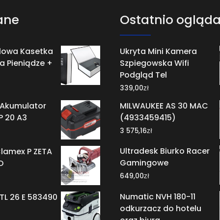
ane
Ostatnio ogląd
alowa Kasetka
Ukryta Mini Kamera
a Pieniądze +
Szpiegowska Wifi
Podgląd Tel
zł
339,00
 Akumulator
MILWAUKEE AS 30 MAC
P 20 A3
(4933459415)
zł
3 575,16
Ultradesk Biurko Racer
Clamex P ZETA
Gamingowe
D
zł
649,00
Numatic NVH 180-11
TL 26 E 583490
odkurzacz do hotelu