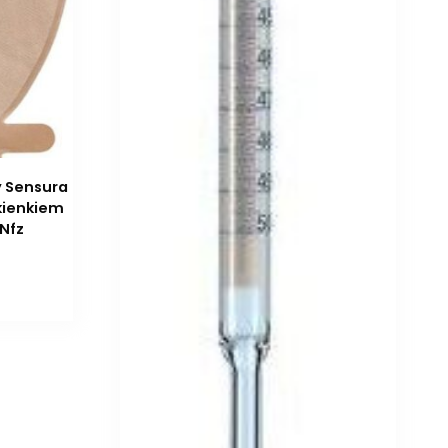
y Sensura
kienkiem
 Nfz