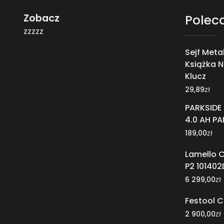
Zobacz
Polec
zzzzz
Sejf Met
Książka N
Klucz
zł
29,89
PARKSIDE
4.0 AH PA
zł
189,00
Lamello 
P2 101402
zł
6 299,00
Festool C
zł
2 900,00