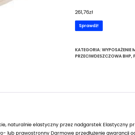
zł
261,76
Sprawdź!
KATEGORIA:
WYPOSAŻENIE 
PRZECIWDESZCZOWA BHP
,
ie, naturalnie elastyczny przez nadgarstek Elastyczny p
o- lub prawostronny Darmowe przedłużenie gwarancji od 3 