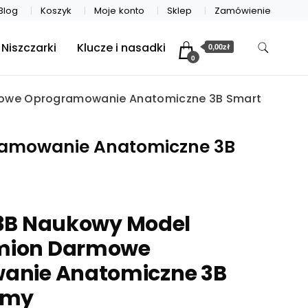
Blog
Koszyk
Moje konto
Sklep
Zamówienie
Niszczarki
Klucze i nasadki
0,00zł
0
rmowe Oprogramowanie Anatomiczne 3B Smart
gramowanie Anatomiczne 3B
c 3B Naukowy Model
amion Darmowe
anie Anatomiczne 3B
omy