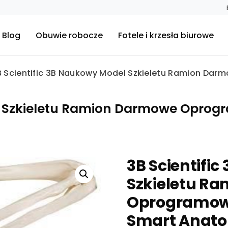
Blog
Obuwie robocze
Fotele i krzesła biurowe
B Scientific 3B Naukowy Model Szkieletu Ramion Da
el Szkieletu Ramion Darmowe Opro
3B Scientifi
Szkieletu R
Oprogramow
Smart Anat