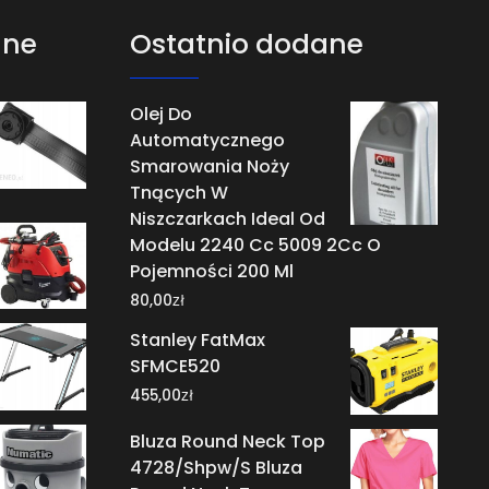
ane
Ostatnio dodane
Olej Do
Automatycznego
Smarowania Noży
Tnących W
Niszczarkach Ideal Od
Modelu 2240 Cc 5009 2Cc O
Pojemności 200 Ml
zł
80,00
Stanley FatMax
SFMCE520
zł
455,00
Bluza Round Neck Top
4728/Shpw/S Bluza