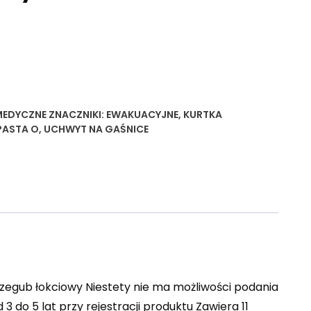
MEDYCZNE
ZNACZNIKI:
EWAKUACYJNE
,
KURTKA
PASTA O
,
UCHWYT NA GAŚNICE
rzegub łokciowy Niestety nie ma możliwości podania
do 5 lat przy rejestracji produktu Zawiera 11