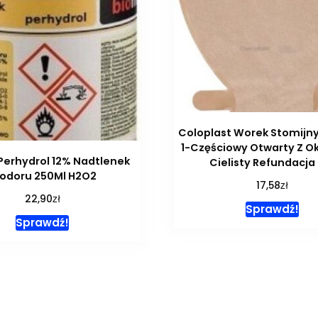
Coloplast Worek Stomijn
1-Częściowy Otwarty Z O
Perhydrol 12% Nadtlenek
Cielisty Refundacja
odoru 250Ml H2O2
zł
17,58
zł
22,90
Sprawdź!
Sprawdź!