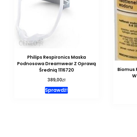
Philips Respironics Maska
Podnosowa Dreamwear Z Oprawą
Biomus 
Średnią 1116720
W
zł
389,00
Sprawdź!