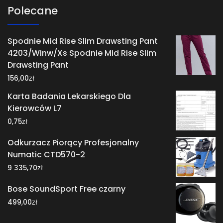
Polecane
Spodnie Mid Rise Slim Drawsting Pant
4203/Winw/Xs Spodnie Mid Rise Slim
Drawsting Pant
zł
156,00
Karta Badania Lekarskiego Dla
Kierowców L7
zł
0,75
Odkurzacz Piorący Profesjonalny
Numatic CTD570-2
zł
9 335,70
Bose SoundSport Free czarny
zł
499,00