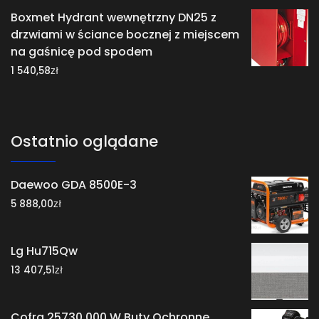
Boxmet Hydrant wewnętrzny DN25 z
drzwiami w ściance bocznej z miejscem
na gaśnicę pod spodem
zł
1 540,58
Ostatnio oglądane
Daewoo GDA 8500E-3
zł
5 888,00
Lg Hu715Qw
zł
13 407,51
Cofra 25730 000.W Buty Ochronne