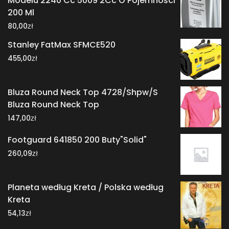
Modelu 2240 Cc 5009 2Cc O Pojemności
200 Ml
zł
80,00
Stanley FatMax SFMCE520
zł
455,00
Bluza Round Neck Top 4728/Shpw/S
Bluza Round Neck Top
zł
147,00
Footguard 641850 200 Buty"Solid"
zł
260,09
Planeta według Kreta / Polska według
Kreta
zł
54,13