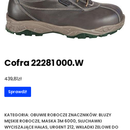
Cofra 22281 000.W
zł
439,81
Sprawdź!
KATEGORIA:
OBUWIE ROBOCZE
ZNACZNIKÓW:
BLUZY
MĘSKIE ROBOCZE
,
MASKA 3M 6000
,
SŁUCHAWKI
WYCISZAJĄCE HAŁAS
,
URGENT 212
,
WKŁADKI ŻELOWE DO