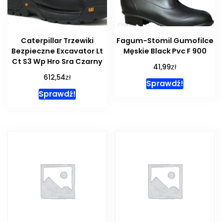
Caterpillar Trzewiki
Fagum-Stomil Gumofilce
Bezpieczne Excavator Lt
Męskie Black Pvc F 900
Ct S3 Wp Hro Sra Czarny
zł
41,99
zł
612,54
Sprawdź!
Sprawdź!