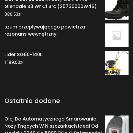
Glendale S3 Wr Ci Src (25730000W46)
zł
380,53
szum przepływającego powietrza i
rezonans wewnętrzny.
Lider SG60-140L
zł
1 199,00
Ostatnio dodane
Olej Do Automatycznego Smarowania
Noży Tnących W Niszczarkach Ideal Od