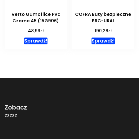
Verto Gumofilce Pvc
COFRA Buty bezpieczne
Czarne 45 (15G906)
BRC-URAL
zł
zł
48,99
190,28
Sprawdź!
Sprawdź!
Zobacz
zzzzz