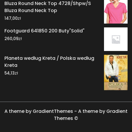
Bluza Round Neck Top 4728/Shpw/S
Bluza Round Neck Top
zł
147,00
Footguard 641850 200 Buty"Solid"
zł
260,09
Planeta według Kreta / Polska według
Kreta
zł
54,13
A theme by GradientThemes - A theme by Gradient
Themes ©