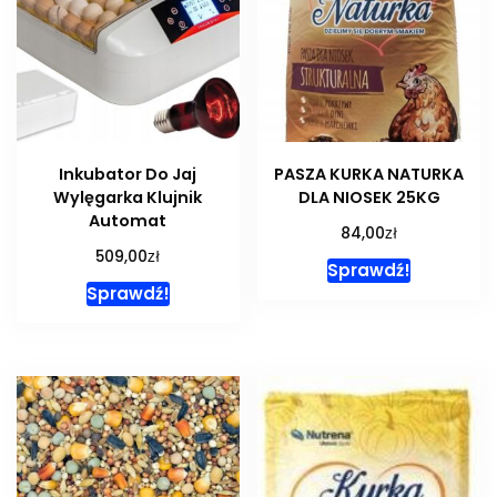
Inkubator Do Jaj
PASZA KURKA NATURKA
Wylęgarka Klujnik
DLA NIOSEK 25KG
Automat
zł
84,00
zł
509,00
Sprawdź!
Sprawdź!