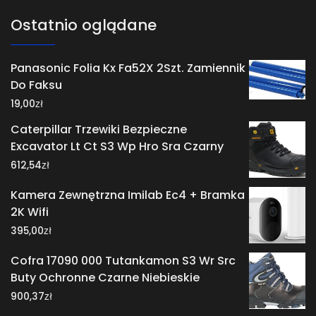
Ostatnio oglądane
Panasonic Folia Kx Fa52X 2Szt. Zamiennik
Do Faksu
zł
19,00
Caterpillar Trzewiki Bezpieczne
Excavator Lt Ct S3 Wp Hro Sra Czarny
zł
612,54
Kamera Zewnętrzna Imilab Ec4 + Bramka
2K Wifi
zł
395,00
Cofra 17090 000 Tutankamon S3 Wr Src
Buty Ochronne Czarne Niebieskie
zł
900,37