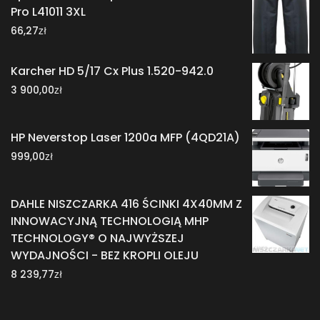
Pro L41011 3XL
zł
66,27
Karcher HD 5/17 Cx Plus 1.520-942.0
zł
3 900,00
HP Neverstop Laser 1200a MFP (4QD21A)
zł
999,00
DAHLE NISZCZARKA 416 ŚCINKI 4X40MM Z
INNOWACYJNĄ TECHNOLOGIĄ MHP
TECHNOLOGY® O NAJWYŻSZEJ
WYDAJNOŚCI - BEZ KROPLI OLEJU
zł
8 239,77