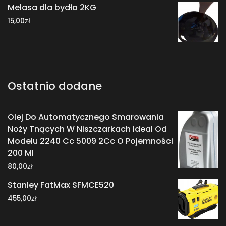
Melasa dla bydła 2KG
zł
15,00
Ostatnio dodane
Olej Do Automatycznego Smarowania
Noży Tnących W Niszczarkach Ideal Od
Modelu 2240 Cc 5009 2Cc O Pojemności
200 Ml
zł
80,00
Stanley FatMax SFMCE520
zł
455,00