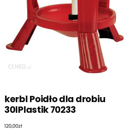
kerbl Poidło dla drobiu
30lPlastik 70233
zł
120,00