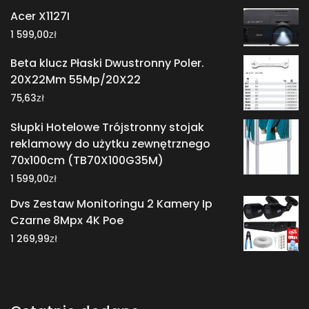
Acer X1127I
zł
1 599,00
Beta klucz Płaski Dwustronny Poler.
20X22Mm 55Mp/20X22
zł
75,63
Słupki Hotelowe Trójstronny stojak
reklamowy do użytku zewnętrznego
70x100cm (TB70X100G35M)
zł
1 599,00
Dvs Zestaw Monitoringu 2 Kamery Ip
Czarne 8Mpx 4K Poe
zł
1 269,99