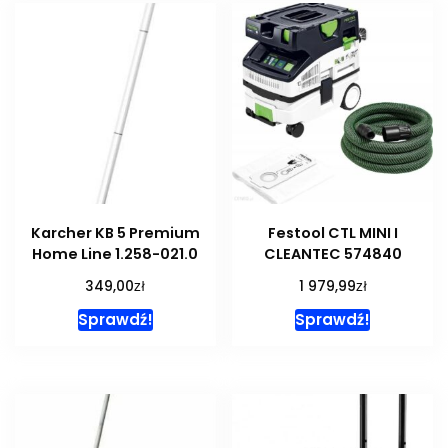
Karcher KB 5 Premium
Festool CTL MINI I
Home Line 1.258-021.0
CLEANTEC 574840
zł
zł
349,00
1 979,99
Sprawdź!
Sprawdź!