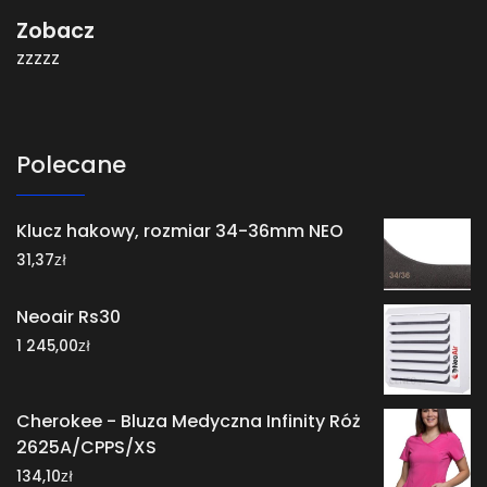
Zobacz
zzzzz
Polecane
Klucz hakowy, rozmiar 34-36mm NEO
zł
31,37
Neoair Rs30
zł
1 245,00
Cherokee - Bluza Medyczna Infinity Róż
2625A/CPPS/XS
zł
134,10