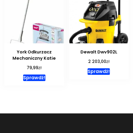
York Odkurzacz
Dewalt Dwv902L
Mechaniczny Katie
zł
2 203,00
zł
79,99
Sprawdź!
Sprawdź!