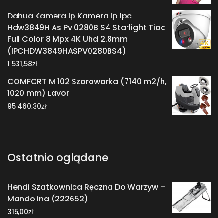
Dahua Kamera Ip Kamera Ip Ipc
Hdw3849H As Pv 0280B S4 Starlight Tioc
Full Color 8 Mpx 4K Uhd 2.8mm
(IPCHDW3849HASPV0280BS4)
zł
1 531,58
COMFORT M 102 Szorowarka (7140 m2/h,
1020 mm) Lavor
zł
95 460,30
Ostatnio oglądane
Hendi Szatkownica Ręczna Do Warzyw –
Mandolina (222652)
zł
315,00