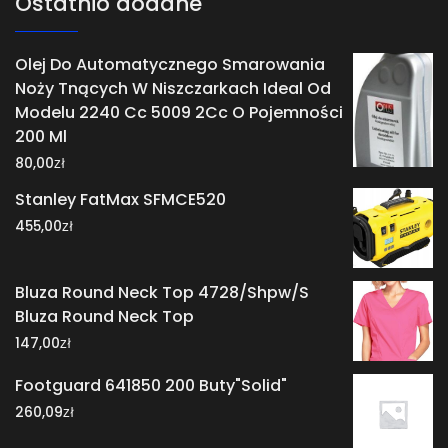
Ostatnio dodane
Olej Do Automatycznego Smarowania
Noży Tnących W Niszczarkach Ideal Od
Modelu 2240 Cc 5009 2Cc O Pojemności
200 Ml
zł
80,00
Stanley FatMax SFMCE520
zł
455,00
Bluza Round Neck Top 4728/Shpw/S
Bluza Round Neck Top
zł
147,00
Footguard 641850 200 Buty"Solid"
zł
260,09