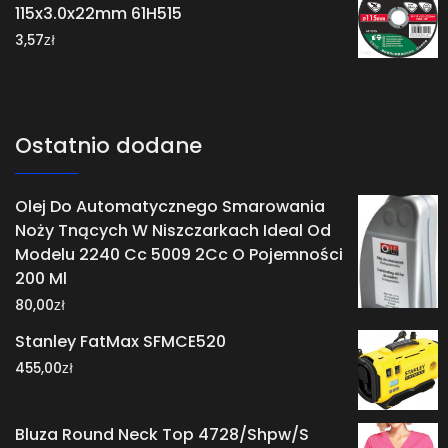
115x3.0x22mm 61H515
zł
3,57
Ostatnio dodane
Olej Do Automatycznego Smarowania
Noży Tnących W Niszczarkach Ideal Od
Modelu 2240 Cc 5009 2Cc O Pojemności
200 Ml
zł
80,00
Stanley FatMax SFMCE520
zł
455,00
Bluza Round Neck Top 4728/Shpw/S