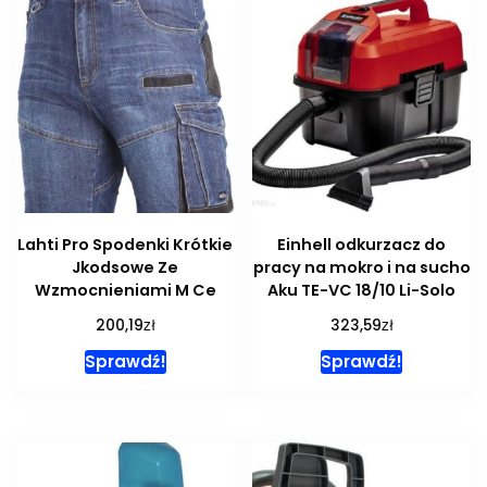
Lahti Pro Spodenki Krótkie
Einhell odkurzacz do
Jkodsowe Ze
pracy na mokro i na sucho
Wzmocnieniami M Ce
Aku TE-VC 18/10 Li-Solo
zł
zł
200,19
323,59
Sprawdź!
Sprawdź!