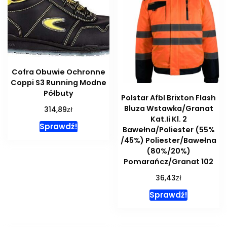
Cofra Obuwie Ochronne
Coppi S3 Running Modne
Półbuty
Polstar Afbl Brixton Flash
Bluza Wstawka/Granat
zł
314,89
Kat.Ii Kl. 2
Sprawdź!
Bawełna/Poliester (55%
/45%) Poliester/Bawełna
(80%/20%)
Pomarańcz/Granat 102
zł
36,43
Sprawdź!