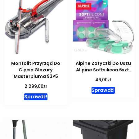
Montolit Przyrząd Do
Alpine Zatyczki Do Uszu
Cięcia Glazury
Alipine Softsilicon 6szt.
Masterpiuma 93P5
zł
46,00
zł
2 299,00
Sprawdź!
Sprawdź!