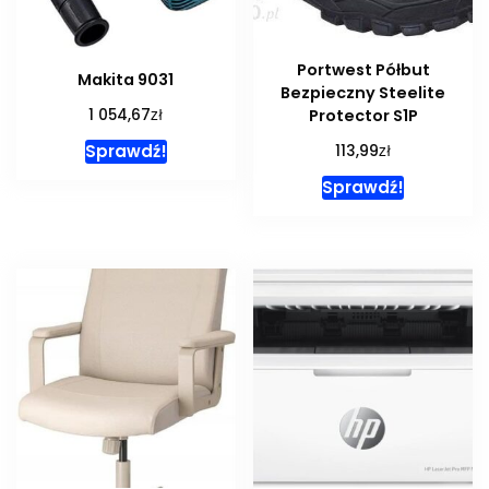
Portwest Półbut
Makita 9031
Bezpieczny Steelite
zł
1 054,67
Protector S1P
zł
Sprawdź!
113,99
Sprawdź!