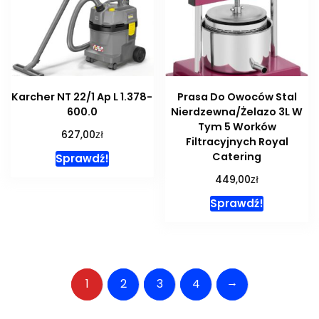
Karcher NT 22/1 Ap L 1.378-
Prasa Do Owoców Stal
600.0
Nierdzewna/Żelazo 3L W
Tym 5 Worków
zł
627,00
Filtracyjnych Royal
Catering
Sprawdź!
zł
449,00
Sprawdź!
→
1
2
3
4