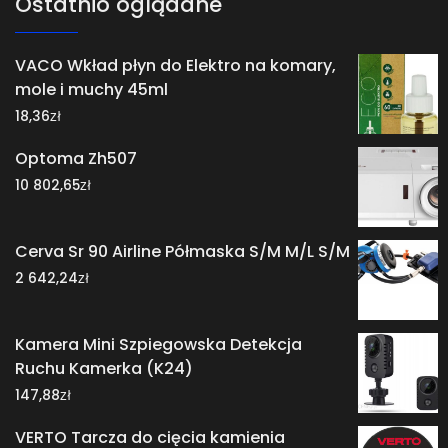
Ostatnio oglądane
VACO Wkład płyn do Elektro na komary,
mole i muchy 45ml
zł
18,36
Optoma Zh507
zł
10 802,65
Cerva Sr 90 Airline Półmaska S/M M/L S/M
zł
2 642,24
Kamera Mini Szpiegowska Detekcja
Ruchu Kamerka (K24)
zł
147,88
VERTO Tarcza do cięcia kamienia