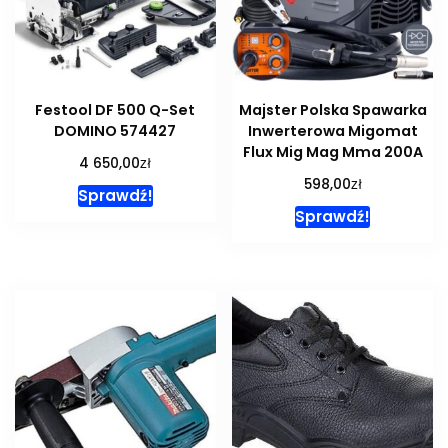
Festool DF 500 Q-Set
Majster Polska Spawarka
DOMINO 574427
Inwerterowa Migomat
Flux Mig Mag Mma 200A
zł
4 650,00
zł
598,00
Sprawdź!
Sprawdź!