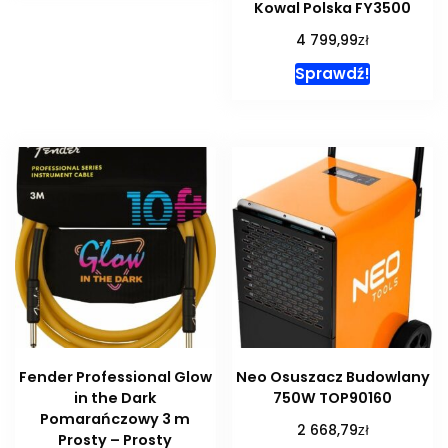
Kowal Polska FY3500
zł
4 799,99
Sprawdź!
Fender Professional Glow
Neo Osuszacz Budowlany
in the Dark
750W TOP90160
Pomarańczowy 3 m
zł
2 668,79
Prosty – Prosty