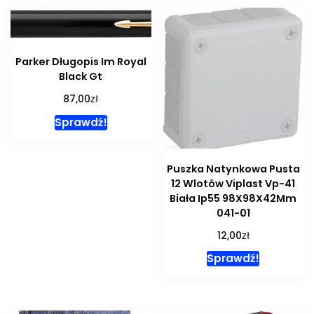
Parker Długopis Im Royal
Black Gt
zł
87,00
Sprawdź!
Puszka Natynkowa Pusta
12 Wlotów Viplast Vp-41
Biała Ip55 98X98X42Mm
041-01
zł
12,00
Sprawdź!