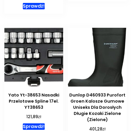
Sprawdź!
Yato Yt-38653 Nasadki
Dunlop D460933 Purofort
Przelotowe Spline 17el.
Groen Kalosze Gumowe
YT38653
Uniseks Dla Dorosłych
Długie Kozaki Zielone
zł
121,89
(Zielone)
Sprawdź!
zł
401,28