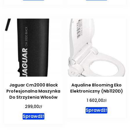
Jaguar Cm2000 Black
Aqualine Blooming Eko
Profesjonalna Maszynka
Elektroniczny (Nb1120D)
Do Strzyżenia Włosów
zł
1 602,00
zł
299,00
Sprawdź!
Sprawdź!