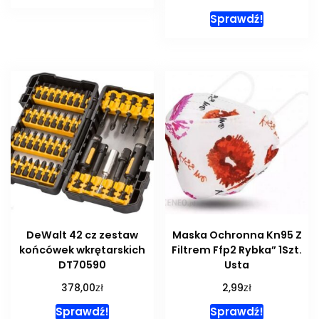
Sprawdź!
DeWalt 42 cz zestaw
Maska Ochronna Kn95 Z
końcówek wkrętarskich
Filtrem Ffp2 Rybka” 1Szt.
DT70590
Usta
zł
zł
378,00
2,99
Sprawdź!
Sprawdź!