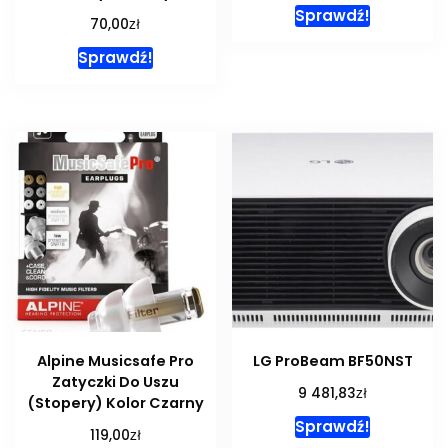
Sprawdź!
zł
70,00
Sprawdź!
Alpine Musicsafe Pro
LG ProBeam BF50NST
Zatyczki Do Uszu
zł
9 481,83
(Stopery) Kolor Czarny
Sprawdź!
zł
119,00