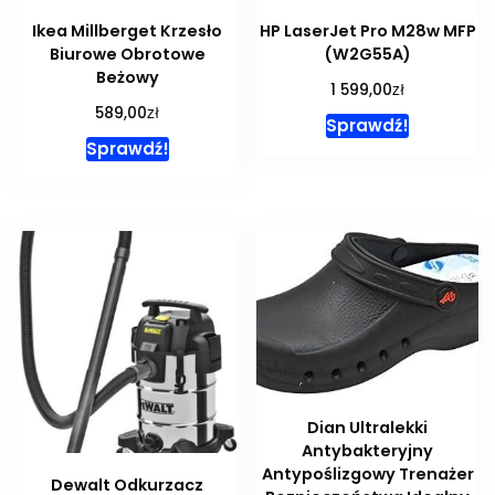
Ikea Millberget Krzesło
HP LaserJet Pro M28w MFP
Biurowe Obrotowe
(W2G55A)
Beżowy
zł
1 599,00
zł
589,00
Sprawdź!
Sprawdź!
Dian Ultralekki
Antybakteryjny
Antypoślizgowy Trenażer
Dewalt Odkurzacz