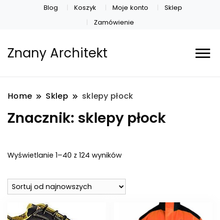
Blog
Koszyk
Moje konto
Sklep
Zamówienie
Znany Architekt
Home
Sklep
sklepy płock
Znacznik:
sklepy płock
Posortowane
Wyświetlanie 1–40 z 124 wyników
według
najnowszych