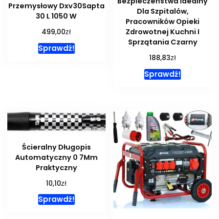
Bezpieczeństwa Idealny
Przemysłowy Dxv30Sapta
Dla Szpitalów,
30 L 1050 W
Pracowników Opieki
zł
Zdrowotnej Kuchni I
499,00
Sprzątania Czarny
Sprawdź!
zł
188,83
Sprawdź!
Ścieralny Długopis
Automatyczny 0 7Mm
Praktyczny
zł
10,10
Sprawdź!