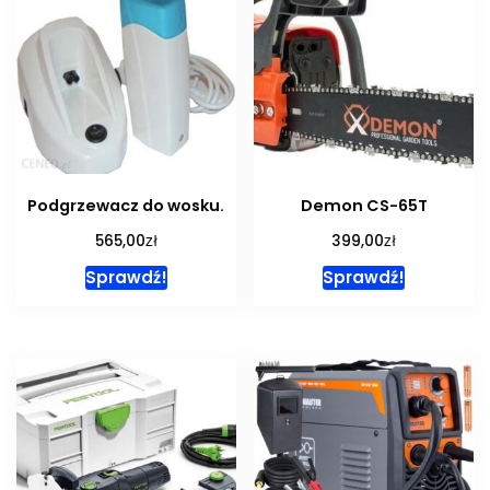
Podgrzewacz do wosku.
Demon CS-65T
zł
zł
565,00
399,00
Sprawdź!
Sprawdź!