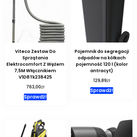
Viteco Zestaw Do
Pojemnik do segregacji
Sprzątania
odpadów na kółkach
Elektrocomfort Z Wężem
pojemność 120 l (kolor
7,5M Włącznikiem
antracyt)
V1D8Tk238425
zł
129,89
zł
763,00
Sprawdź!
Sprawdź!