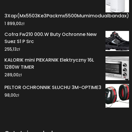
3Xap(Mx5503Ke3Packmx5500Mumimodualbandax)
zł
1 899,00
Cofra Fw210 000.W Buty Ochronne New
Suez S1 P Src
zł
255,13
KALORIK mini PIEKARNIK Elektryczny 16L
1280W TIMER
zł
289,00
PELTOR OCHRONNIK SŁUCHU 3M-OPTIME3
zł
98,00