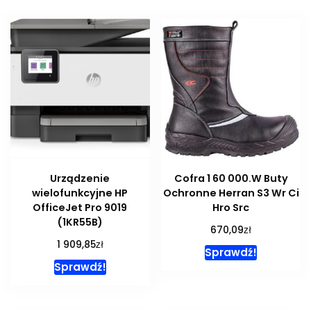
Urządzenie
Cofra 1 60 000.W Buty
wielofunkcyjne HP
Ochronne Herran S3 Wr Ci
OfficeJet Pro 9019
Hro Src
(1KR55B)
zł
670,09
zł
1 909,85
Sprawdź!
Sprawdź!