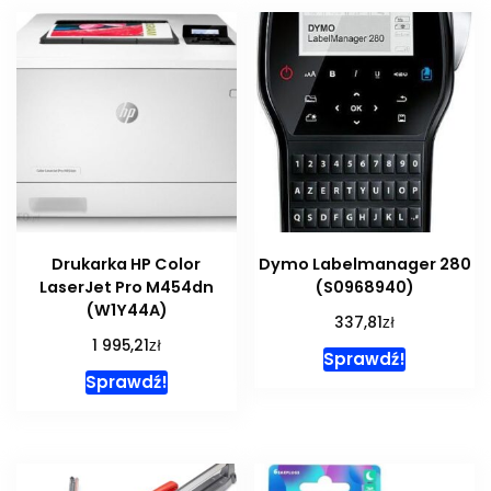
Drukarka HP Color
Dymo Labelmanager 280
LaserJet Pro M454dn
(S0968940)
(W1Y44A)
zł
337,81
zł
1 995,21
Sprawdź!
Sprawdź!