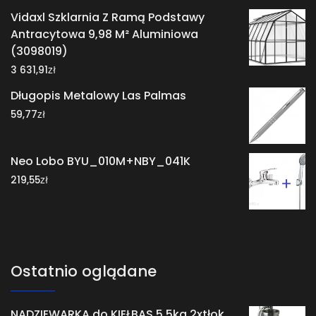
Vidaxl Szklarnia Z Ramą Podstawy
Antracytowa 9,98 M² Aluminiowa
(3098019)
zł
3 631,91
Długopis Metalowy Las Palmas
zł
59,77
Neo Lobo BYU_010M+NBY_041K
zł
219,55
Ostatnio oglądane
NADZIEWARKA do KIEŁBAS 5,5kg 2xtłok