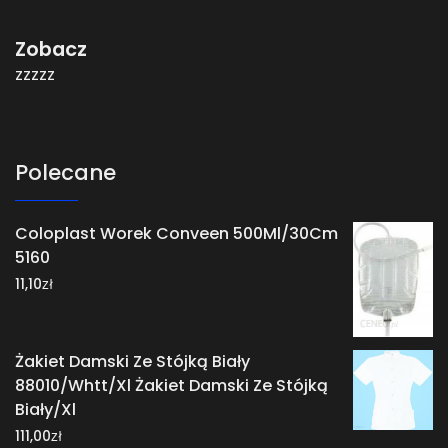
Zobacz
zzzzz
Polecane
Coloplast Worek Conveen 500Ml/30Cm
5160
zł
11,10
Żakiet Damski Ze Stójką Biały
88010/Whtt/Xl Żakiet Damski Ze Stójką
Biały/Xl
zł
111,00