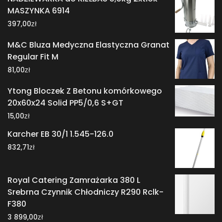
MASZYNKA 6914
zł
397,00
M&C Bluza Medyczna Elastyczna Granat
Regular Fit M
zł
81,00
Ytong Bloczek Z Betonu komórkowego
20x60x24 Solid PP5/0,6 S+GT
zł
15,00
Karcher EB 30/1 1.545-126.0
zł
832,71
Royal Catering Zamrażarka 380 L
Srebrna Czynnik Chłodniczy R290 Rclk-
F380
zł
3 899,00