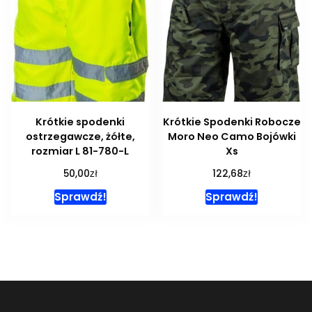
Krótkie spodenki
Krótkie Spodenki Robocze
ostrzegawcze, żółte,
Moro Neo Camo Bojówki
rozmiar L 81-780-L
Xs
zł
zł
50,00
122,68
Sprawdź!
Sprawdź!