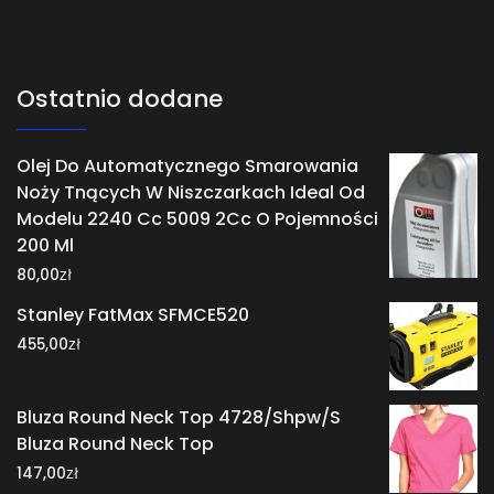
Ostatnio dodane
Olej Do Automatycznego Smarowania
Noży Tnących W Niszczarkach Ideal Od
Modelu 2240 Cc 5009 2Cc O Pojemności
200 Ml
zł
80,00
Stanley FatMax SFMCE520
zł
455,00
Bluza Round Neck Top 4728/Shpw/S
Bluza Round Neck Top
zł
147,00