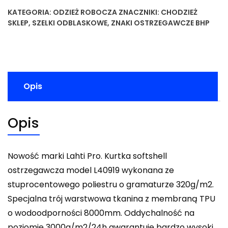
KATEGORIA:
ODZIEŻ ROBOCZA
ZNACZNIKI:
CHODZIEŻ
SKLEP
,
SZELKI ODBLASKOWE
,
ZNAKI OSTRZEGAWCZE BHP
Opis
Opis
Nowość marki Lahti Pro. Kurtka softshell
ostrzegawcza model L40919 wykonana ze
stuprocentowego poliestru o gramaturze 320g/m2.
Specjalna trój warstwowa tkanina z membraną TPU
o wodoodporności 8000mm. Oddychalność na
poziomie 3000g/m2/24h gwarantuje bardzo wysoki