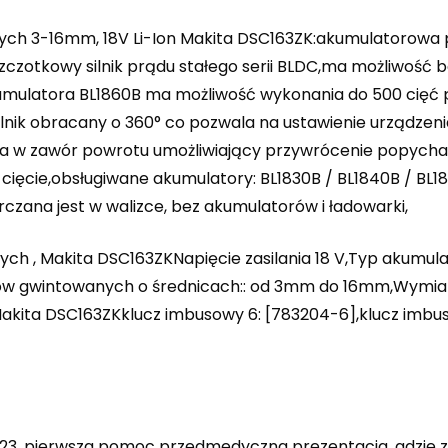
ch 3-16mm, 18V Li-Ion Makita DSC163ZK:akumulatorowa p
zotkowy silnik prądu stałego serii BLDC,ma możliwość 
umulatora BL1860B ma możliwość wykonania do 500 cięć
silnik obracany o 360° co pozwala na ustawienie urządzen
a w zawór powrotu umożliwiający przywrócenie popychac
 cięcie,obsługiwane akumulatory: BL1830B / BL1840B / BL1
ana jest w walizce, bez akumulatorów i ładowarki,
ch , Makita DSC163ZKNapięcie zasilania 18 V,Typ akumulat
ętów gwintowanych o średnicach:: od 3mm do 16mm,Wymiary
akita DSC163ZKklucz imbusowy 6: [783204-6],klucz imbu
23, pierwsza pomoc przedmedyczna prezentacja, gdzie zg