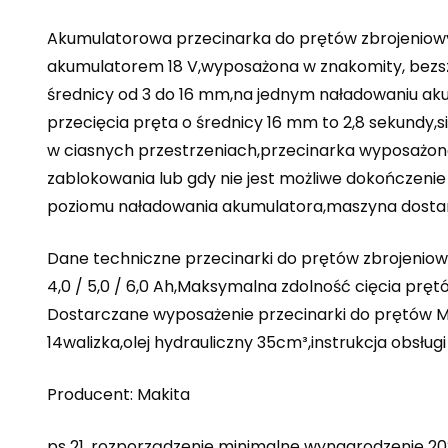
Akumulatorowa przecinarka do prętów zbrojeniowy
akumulatorem 18 V,wyposażona w znakomity, bezszc
średnicy od 3 do 16 mm,na jednym naładowaniu ak
przecięcia pręta o średnicy 16 mm to 2,8 sekundy,
w ciasnych przestrzeniach,przecinarka wyposażon
zablokowania lub gdy nie jest możliwe dokończenie
poziomu naładowania akumulatora,maszyna dostarcz
Dane techniczne przecinarki do prętów zbrojeniowy
4,0 / 5,0 / 6,0 Ah,Maksymalna zdolność cięcia pr
Dostarczane wyposażenie przecinarki do prętów M
14walizka,olej hydrauliczny 35cm³,instrukcja obsługi
Producent: Makita
ps 21, rozporządzenie minimalne wynagrodzenie 20