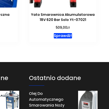
yczna
Yato Smarownica Akumulatorowa
18V 620 Bar Solo Yt-07021
zł
509,00
Sprawdź!
ane
Ostatnio dodane
Olej Do
Automatycznego
Smarowania Noży