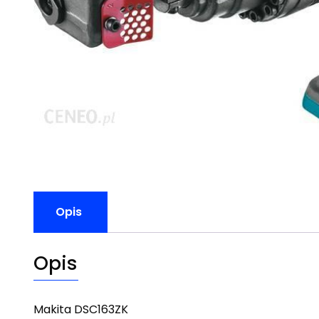
Opis
Opis
Makita DSC163ZK