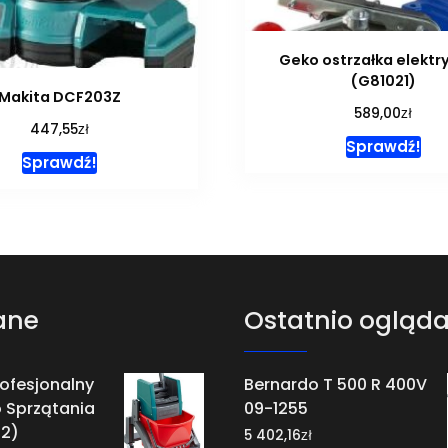
Geko ostrzałka elektr
(G81021)
Makita DCF203Z
zł
589,00
zł
447,55
Sprawdź!
Sprawdź!
ane
Ostatnio ogląd
rofesjonalny
Bernardo T 500 R 400V
 Sprzątania
09-1255
02)
zł
5 402,16