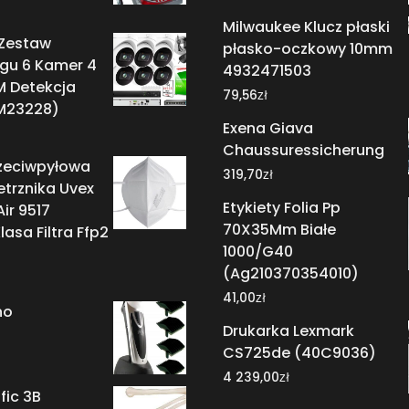
Milwaukee Klucz płaski
 Zestaw
płasko-oczkowy 10mm
ngu 6 Kamer 4
4932471503
M Detekcja
zł
79,56
M23228)
Exena Giava
Chaussuressicherung
zeciwpyłowa
zł
319,70
trznika Uvex
Etykiety Folia Pp
Air 9517
70X35Mm Białe
lasa Filtra Ffp2
1000/G40
(Ag210370354010)
zł
41,00
no
Drukarka Lexmark
CS725de (40C9036)
zł
4 239,00
fic 3B