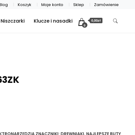
Blog
Koszyk
Moje konto
Sklep
Zamówienie
Niszczarki
Klucze i nasadki
0,00zł
0
63ZK
EKTRONARZĘDZIA
ZNACZNIKI:
DREWNIAKI
,
NAJLEPSZE BUTY