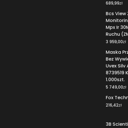
zł
689,99
Bcs View
Monitori
Mpx Ir 30
Ruchu (Z
zł
3 959,00
Maska Pr
Bez Wywie
Uvex Silv 
8739519 K
1.000szt.
zł
5 749,00
Fox Tech
zł
216,42
3B Scienti