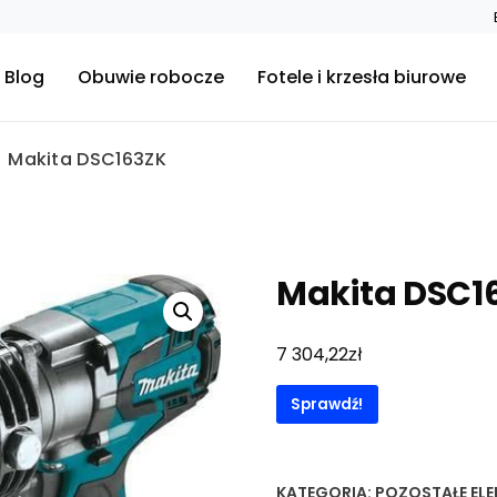
Blog
Obuwie robocze
Fotele i krzesła biurowe
Makita DSC163ZK
Makita DSC1
zł
7 304,22
Sprawdź!
KATEGORIA:
POZOSTAŁE EL