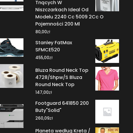
Tnących W
Niszczarkach Ideal Od
Modelu 2240 Cc 5009 2Cc O
Pojemności 200 Ml
zł
80,00
Stanley FatMax
SFMCE520
zł
455,00
Bluza Round Neck Top
4728/Shpw/S Bluza
Round Neck Top
zł
147,00
Footguard 641850 200
Buty"Solid"
zł
260,09
Planeta według Kreta /