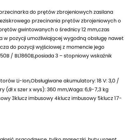
rzecinarka do prętów zbrojeniowych zasilana
beziskrowego przecinania prętów zbrojeniowych o
 prętów gwintowanych o średnicy 12 mm,czas
ia w pozycji umożliwiającej wygodną obsługę nawet
za do pozycji wyjściowej z momencie jego
850B / BL1860B,posiada 3 – stopniowy wskaźnik
orów Li-Ion,Obsługiwane akumulatory: 18 V: 3,0 /
 (dł x szer x wys): 360 mm,Waga: 6,9-7,3 kg
sowy 3klucz imbusowy 4klucz imbusowy 5klucz 17-
łosić pracodawce, tylko maseczki, buty urgent