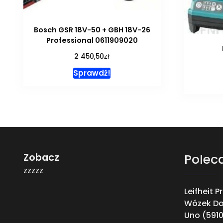
Bosch GSR 18V-50 + GBH 18V-26
Professional 0611909020
zł
2 450,50
Sprawdź!
Zobacz
Polec
zzzzz
Leifheit P
Wózek Do
Uno (591