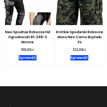
Neo Spodnie Robocze Hd
Krótkie Spodenki Robocze
Ogrodniczki 81-248-S
Moro Neo Camo Bojówki
Mocne
Xs
zł
zł
159,00
122,68
Sprawdź!
Sprawdź!