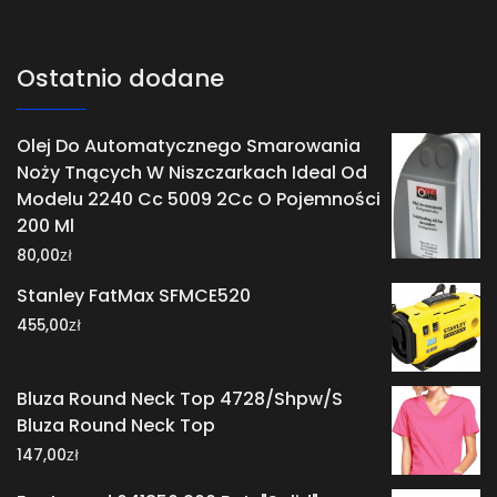
Ostatnio dodane
Olej Do Automatycznego Smarowania
Noży Tnących W Niszczarkach Ideal Od
Modelu 2240 Cc 5009 2Cc O Pojemności
200 Ml
zł
80,00
Stanley FatMax SFMCE520
zł
455,00
Bluza Round Neck Top 4728/Shpw/S
Bluza Round Neck Top
zł
147,00