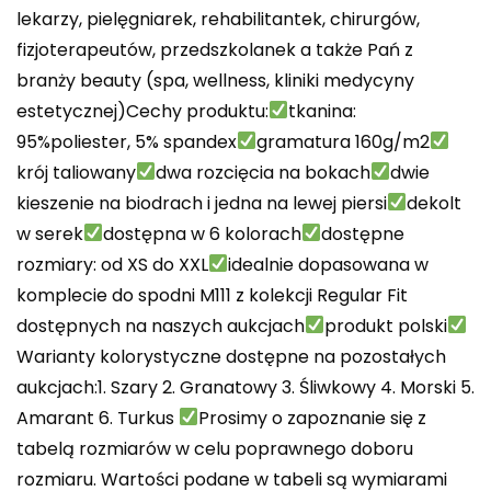
lekarzy, pielęgniarek, rehabilitantek, chirurgów,
fizjoterapeutów, przedszkolanek a także Pań z
branży beauty (spa, wellness, kliniki medycyny
estetycznej)Cechy produktu:
tkanina:
95%poliester, 5% spandex
gramatura 160g/m2
krój taliowany
dwa rozcięcia na bokach
dwie
kieszenie na biodrach i jedna na lewej piersi
dekolt
w serek
dostępna w 6 kolorach
dostępne
rozmiary: od XS do XXL
idealnie dopasowana w
komplecie do spodni M111 z kolekcji Regular Fit
dostępnych na naszych aukcjach
produkt polski
Warianty kolorystyczne dostępne na pozostałych
aukcjach:1. Szary 2. Granatowy 3. Śliwkowy 4. Morski 5.
Amarant 6. Turkus
Prosimy o zapoznanie się z
tabelą rozmiarów w celu poprawnego doboru
rozmiaru. Wartości podane w tabeli są wymiarami