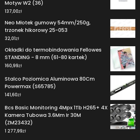
Motyw W2 (36)
zł
137,00
Neo Młotek gumowy 54mm/250g,
trzonek hikorowy 25-053
zł
32,01
Okładki do termobindowania Fellowes
STANDING - 8 mm (61-80 kartek)
zł
160,99
Stalco Poziomica Aluminowa 80Cm
Powermax (S65785)
zł
141,60
Bcs Basic Monitoring 4Mpx 1Tb H265+ 4X
Kamera Tubowa 3.6Mm Ir 30M
(ZM23432)
zł
1 277,99