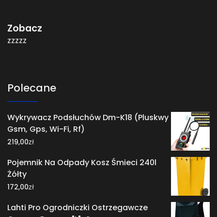
Zobacz
zzzzz
Polecane
Wykrywacz Podsłuchów Dm-K18 (Pluskwy
Gsm, Gps, Wi-Fi, Rf)
zł
219,00
Pojemnik Na Odpady Kosz Śmieci 240l
Żółty
zł
172,00
Lahti Pro Ogrodniczki Ostrzegawcze