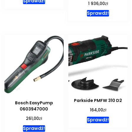
Sprawdź!
zł
1 936,00
Sprawdź!
Parkside PMFW 310 D2
Bosch EasyPump
0603947000
zł
164,00
zł
261,00
Sprawdź!
Sprawdź!