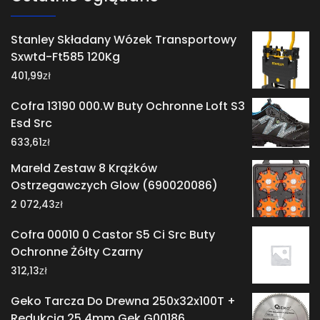
Stanley Składany Wózek Transportowy
Sxwtd-Ft585 120Kg
zł
401,99
Cofra 13190 000.W Buty Ochronne Loft S3
Esd Src
zł
633,61
Mareld Zestaw 8 Krążków
Ostrzegawczych Glow (690020086)
zł
2 072,43
Cofra 00010 0 Castor S5 Ci Src Buty
Ochronne Żółty Czarny
zł
312,13
Geko Tarcza Do Drewna 250x32x100T +
Redukcja 25,4mm Gek G00186