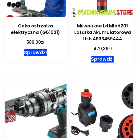
Geko ostrzałka
Milwaukee Ld Mled201
elektryczna (G81021)
Latarka Akumulatorowa
Usb 4933459444
zł
589,00
zł
470,39
Sprawdź!
Sprawdź!