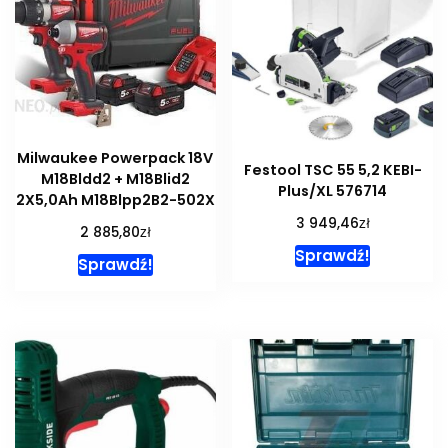
Milwaukee Powerpack 18V
Festool TSC 55 5,2 KEBI-
M18Bldd2 + M18Blid2
Plus/XL 576714
2X5,0Ah M18Blpp2B2-502X
zł
3 949,46
zł
2 885,80
Sprawdź!
Sprawdź!