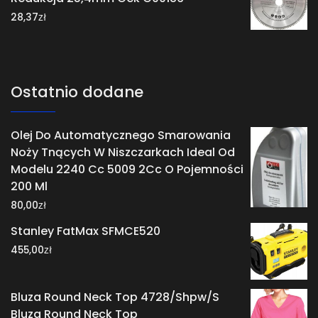
zł
28,37
Ostatnio dodane
Olej Do Automatycznego Smarowania
Noży Tnących W Niszczarkach Ideal Od
Modelu 2240 Cc 5009 2Cc O Pojemności
200 Ml
zł
80,00
Stanley FatMax SFMCE520
zł
455,00
Bluza Round Neck Top 4728/Shpw/S
Bluza Round Neck Top