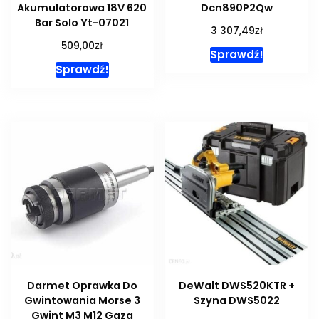
Akumulatorowa 18V 620
Dcn890P2Qw
Bar Solo Yt-07021
zł
3 307,49
zł
509,00
Sprawdź!
Sprawdź!
Darmet Oprawka Do
DeWalt DWS520KTR +
Gwintowania Morse 3
Szyna DWS5022
Gwint M3 M12 Ggza