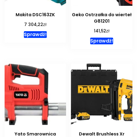
Makita DSC163ZK
Geko Ostrzałka do wierteł
G81201
zł
7 304,22
zł
141,52
Sprawdź!
Sprawdź!
Yato Smarownica
Dewalt Brushless Xr