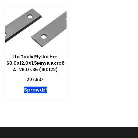
Ita Tools Płytka Hm
60,0X12,0X1,5Mm K Kcro8
A=26,0 <35 (160122)
zł
207,93
Sprawdź!