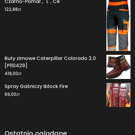
Czarno-Pomar., "L", Ce
zł
122,88
Buty zimowe Caterpillar Colorado 2.0
[P110429]
zł
419,00
Spray Gaśniczy Iblock Fire
zł
69,00
Ostatnio oglądane