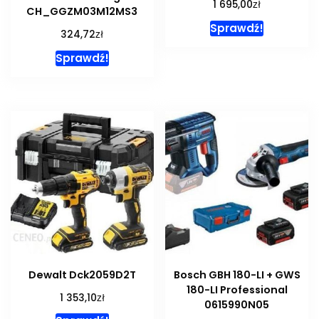
zł
1 695,00
CH_GGZM03M12MS3
Sprawdź!
zł
324,72
Sprawdź!
Dewalt Dck2059D2T
Bosch GBH 180-LI + GWS
180-LI Professional
zł
1 353,10
0615990N05