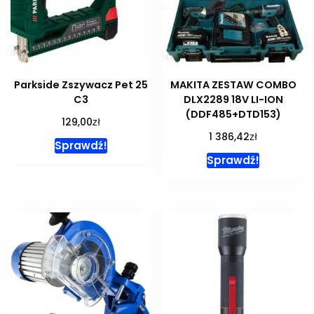
Parkside Zszywacz Pet 25
MAKITA ZESTAW COMBO
C3
DLX2289 18V LI-ION
(DDF485+DTD153)
zł
129,00
zł
1 386,42
Sprawdź!
Sprawdź!