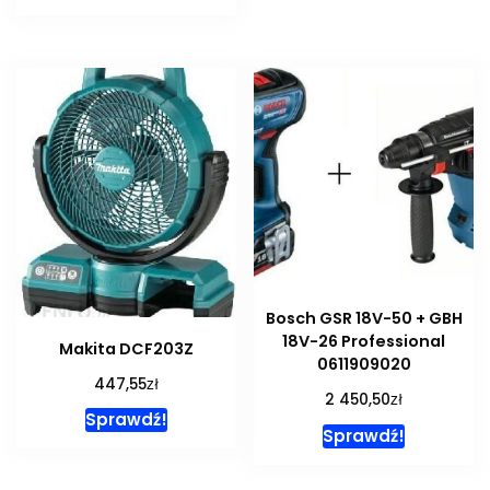
Bosch GSR 18V-50 + GBH
18V-26 Professional
Makita DCF203Z
0611909020
zł
447,55
zł
2 450,50
Sprawdź!
Sprawdź!