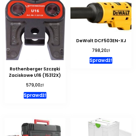
DeWalt DCF503EN-XJ
zł
798,20
Sprawdź!
Rothenberger Szczęki
Zaciskowe U16 (15312X)
zł
579,00
Sprawdź!