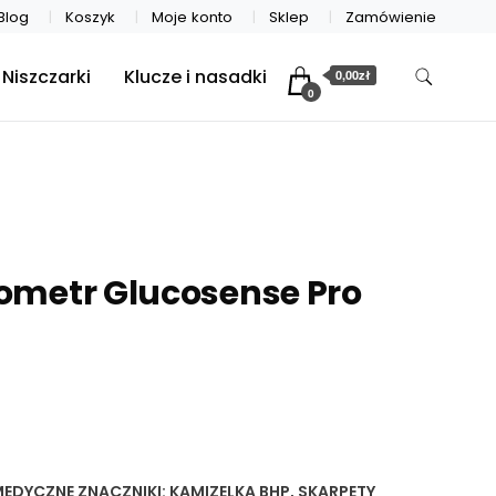
Blog
Koszyk
Moje konto
Sklep
Zamówienie
Niszczarki
Klucze i nasadki
0,00zł
0
ometr Glucosense Pro
MEDYCZNE
ZNACZNIKI:
KAMIZELKA BHP
,
SKARPETY