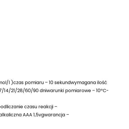
mmol/l )czas pomiaru – 10 sekundwymagana ilość
 7/14/21/28/60/90 dniwarunki pomiarowe – 10ºC-
liczanie czasu reakcji –
lkaliczna AAA 1,5vgwarancja –