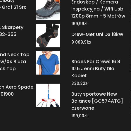
ółbuty
Endoskop / Kamera
Graf S1 Src
Inspekcyjna / Wifi Usb
1200p 8mm - 5 Metrów
zł
169,99
s Skarpety
82-355
Drew-Met Uni DS 18kW
zł
9 089,91
und Neck Top
w/Xs Bluza
Shoes For Crews 16 8
ck Top
10.5 Jenni Buty Dla
Kobiet
zł
330,32
h Aero Spade
01900
Buty sportowe New
Balance [GC574ATG]
czerwone
zł
199,00