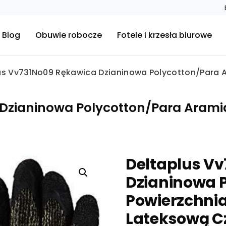
Blog
Obuwie robocze
Fotele i krzesła biurowe
us Vv731No09 Rękawica Dzianinowa Polycotton/Para A
Dzianinowa Polycotton/Para Aramid
Deltaplus V
Dzianinowa 
Powierzchnia
Lateksową C