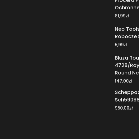
Procera P
Ochronne 
zł
81,99
Neo Tool
Robocze 
zł
5,99
Bluza Ro
4728/Roy
Round Ne
zł
147,00
Scheppac
Sch59096
zł
950,00