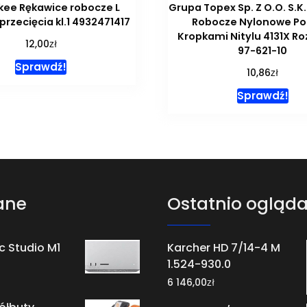
kee Rękawice robocze L
Grupa Topex Sp. Z O.O. S.K
rzecięcia kl.1 4932471417
Robocze Nylonowe Po
Kropkami Nitylu 4131X Ro
zł
12,00
97-621-10
Sprawdź!
zł
10,86
Sprawdź!
ane
Ostatnio ogląd
c Studio M1
Karcher HD 7/14-4 M
1.524-930.0
zł
6 146,00