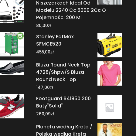
Niszczarkach Ideal Od
Modelu 2240 Cc 5009 2Cc O
Pojemności 200 Ml
zł
80,00
Stanley FatMax
SFMCE520
zł
455,00
Bluza Round Neck Top
4728/Shpw/S Bluza
Round Neck Top
zł
147,00
Footguard 641850 200
Buty"Solid"
zł
260,09
Planeta według Kreta /
Polska według Kreta