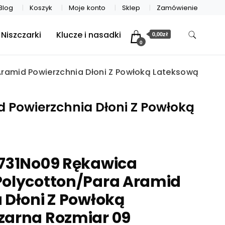
Blog
Koszyk
Moje konto
Sklep
Zamówienie
Niszczarki
Klucze i nasadki
0,00zł
0
ramid Powierzchnia Dłoni Z Powłoką Lateksową
 Powierzchnia Dłoni Z Powłoką
v731No09 Rękawica
Polycotton/Para Aramid
 Dłoni Z Powłoką
zarna Rozmiar 09