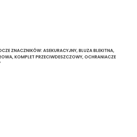
OCZE
ZNACZNIKÓW:
ASEKURACYJNY
,
BLUZA BLEKITNA
,
AROWA
,
KOMPLET PRZECIWDESZCZOWY
,
OCHRANIACZE
Y