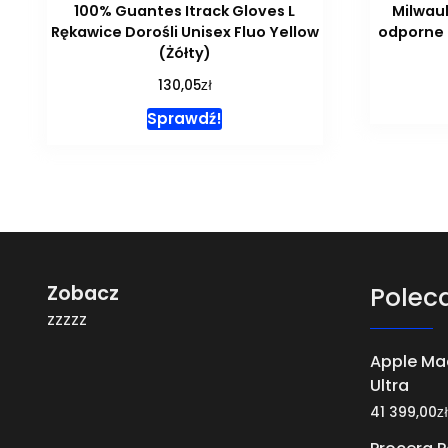
100% Guantes Itrack Gloves L
Milwau
Rękawice Dorośli Unisex Fluo Yellow
odporne p
(Żółty)
zł
130,05
Sprawdź!
Zobacz
Polec
zzzzz
Apple Ma
Ultra
zł
41 399,00