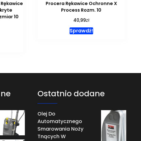
. Rękawice
Procera Rękawice Ochronne X
kryte
Process Rozm. 10
zmiar 10
zł
40,99
Sprawdź!
ane
Ostatnio dodane
Olej Do
Automatycznego
Smarowania Noży
Tnących W