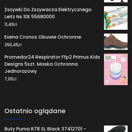
Zszywki Do Zszywacza Elektrycznego
Leitz Ns 10E 55680000
zł
11,49
Exena Cronos Obuwie Ochronne
zł
350,45
Promedor24 Respirator Ffp2 Primus Kids
Designs 5szt. Maska Ochronna
Jednorazowy
zł
7,00
Ostatnio oglądane
Buty Puma R78 SL Black 37412701 -