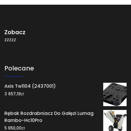
Zobacz
zzzzz
Polecane
Axis Tw1104 (2437001)
zł
3 657,19
Rębak Rozdrabniacz Do Gałęzi Lumag
Rambo-Hc10Pro
zł
5 950,00