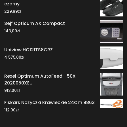
czarny
zł
229,99
Sejf Opticum AX Compact
zł
143,09
Uniview HC121TS8CRZ
zł
4 575,00
Rexel Optimum AutoFeed+ 50X
2020050XEU
zł
913,00
Fiskars Nożyczki Krawieckie 24Cm 9863
zł
112,00