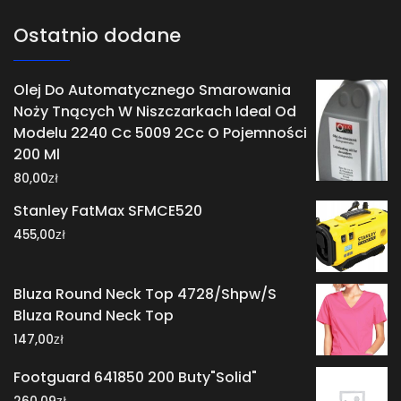
Ostatnio dodane
Olej Do Automatycznego Smarowania
Noży Tnących W Niszczarkach Ideal Od
Modelu 2240 Cc 5009 2Cc O Pojemności
200 Ml
zł
80,00
Stanley FatMax SFMCE520
zł
455,00
Bluza Round Neck Top 4728/Shpw/S
Bluza Round Neck Top
zł
147,00
Footguard 641850 200 Buty"Solid"
zł