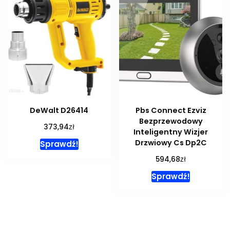
DeWalt D26414
Pbs Connect Ezviz
Bezprzewodowy
zł
373,94
Inteligentny Wizjer
Drzwiowy Cs Dp2C
Sprawdź!
zł
594,68
Sprawdź!