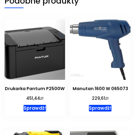
Podobne produkty
Drukarka Pantum P2500W
Manutan 1600 W 065073
zł
zł
451,44
229,61
Sprawdź!
Sprawdź!