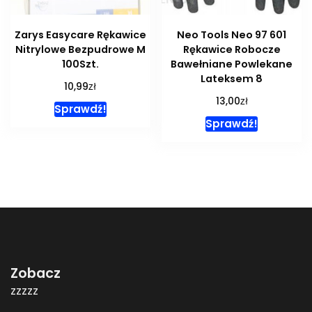
Zarys Easycare Rękawice
Neo Tools Neo 97 601
Nitrylowe Bezpudrowe M
Rękawice Robocze
100Szt.
Bawełniane Powlekane
Lateksem 8
zł
10,99
zł
13,00
Sprawdź!
Sprawdź!
Zobacz
zzzzz