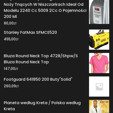
Noży Tnących W Niszczarkach Ideal Od
Modelu 2240 Cc 5009 2Cc O Pojemności
200 Ml
zł
80,00
Stanley FatMax SFMCE520
zł
455,00
Bluza Round Neck Top 4728/Shpw/S
Bluza Round Neck Top
zł
147,00
Footguard 641850 200 Buty"Solid"
zł
260,09
Planeta według Kreta / Polska według
Kreta