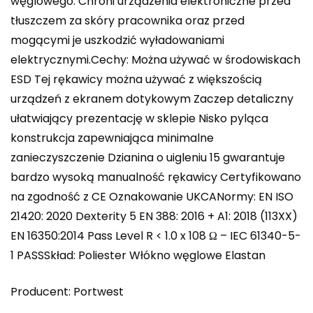
węglowego. Chroni urządzenia elektroniczne przed
tłuszczem za skóry pracownika oraz przed
mogącymi je uszkodzić wyładowaniami
elektrycznymi.Cechy: Można używać w środowiskach
ESD Tej rękawicy można używać z większością
urządzeń z ekranem dotykowym Zaczep detaliczny
ułatwiający prezentację w sklepie Nisko pyląca
konstrukcja zapewniająca minimalne
zanieczyszczenie Dzianina o uigleniu 15 gwarantuje
bardzo wysoką manualność rękawicy Certyfikowano
na zgodność z CE Oznakowanie UKCANormy: EN ISO
21420: 2020 Dexterity 5 EN 388: 2016 + A1: 2018 (113XX)
EN 16350:2014 Pass Level R < 1.0 x 108 Ω – IEC 61340-5-
1 PASSSkład: Poliester Włókno węglowe Elastan
Producent: Portwest