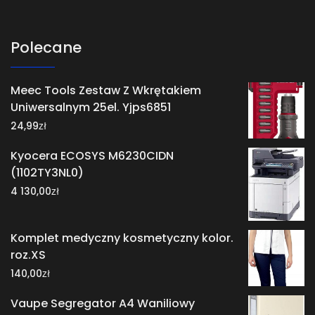
Polecane
Meec Tools Zestaw Z Wkrętakiem
Uniwersalnym 25el. Yjps6851
zł
24,99
Kyocera ECOSYS M6230CIDN
(1102TY3NL0)
zł
4 130,00
Komplet medyczny kosmetyczny kolor.
roz.XS
zł
140,00
Vaupe Segregator A4 Waniliowy