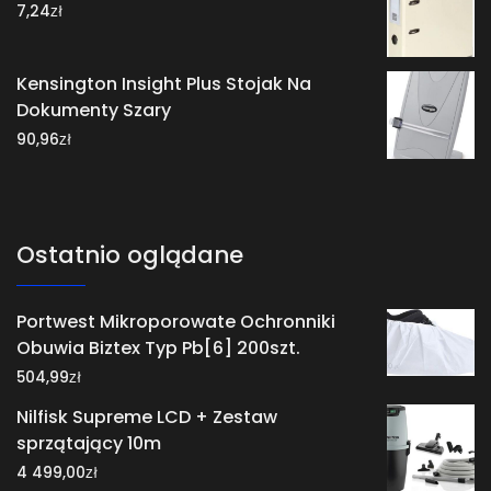
zł
7,24
Kensington Insight Plus Stojak Na
Dokumenty Szary
zł
90,96
Ostatnio oglądane
Portwest Mikroporowate Ochronniki
Obuwia Biztex Typ Pb[6] 200szt.
zł
504,99
Nilfisk Supreme LCD + Zestaw
sprzątający 10m
zł
4 499,00