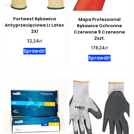
Portwest Rękawica
Mapa Professional
Antyprzecięciowa Lr Latex
Rękawice Ochronne
2Xl
Czerwone 9 Czerwone
2szt.
zł
32,24
zł
178,24
Sprawdź!
Sprawdź!