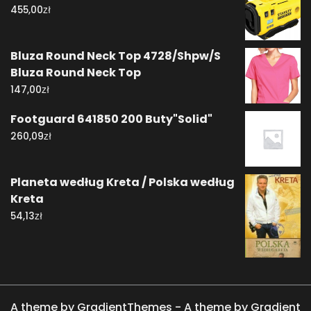
zł
455,00
Bluza Round Neck Top 4728/Shpw/S
Bluza Round Neck Top
zł
147,00
Footguard 641850 200 Buty"Solid"
zł
260,09
Planeta według Kreta / Polska według
Kreta
zł
54,13
A theme by GradientThemes - A theme by Gradient