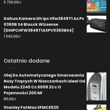
zł
5 700,00
Dahua Kamera Dh Ipc Hfw3849T1 As Pv
0360B S4 Blacck Wizsense
(DHIPCHFW3849T1ASPV0360BS4)
zł
1 540,00
Ostatnio dodane
Olej Do Automatycznego Smarowania
Noży Tnących W Niszczarkach Ideal Od
Modelu 2240 Cc 5009 2Cc O
Pojemności 200 Ml
zł
80,00
Stanley FatMax SFMCE520