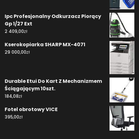
Ipc Profesjonalny Odkurzacz Piorący
Gp 1/27 Ext
zł
2 409,00
Kserokopiarka SHARP MX-4071
zł
29 000,00
Durable Etui Do Kart Z Mechanizmem
Ściągającym 10szt.
zł
184,08
Fotel obrotowy VICE
zł
395,00