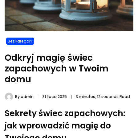
Bez kategorii
Odkryj magię świec
zapachowych w Twoim
domu
By
admin
31 lipca 2025
3 minutes, 12 seconds Read
Sekrety świec zapachowych:
jak wprowadzić magię do
Twojego domu