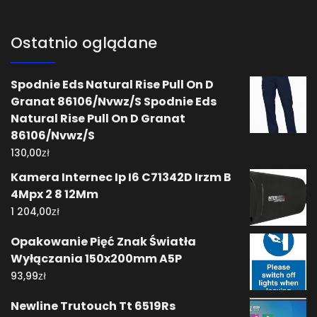
Ostatnio oglądane
Spodnie Eds Natural Rise Pull On D
Granat 86106/Nvwz/S Spodnie Eds
Natural Rise Pull On D Granat
86106/Nvwz/S
zł
130,00
Kamera Internec Ip I6 C71342D Irzm B
4Mpx 2 8 12Mm
zł
1 204,00
Opakowanie Pięć Znak Światła
Wyłączania 150x200mm A5P
zł
93,99
Newline Trutouch Tt 6519Rs