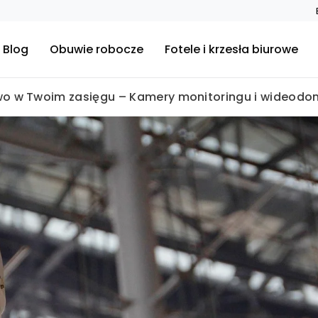
Blog
Obuwie robocze
Fotele i krzesła biurowe
o w Twoim zasięgu – Kamery monitoringu i wideodomo