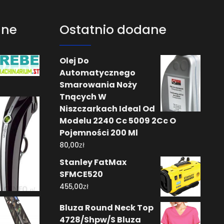
ane
Ostatnio dodane
Olej Do
Automatycznego
Smarowania Noży
Tnących W
Niszczarkach Ideal Od
Modelu 2240 Cc 5009 2Cc O
Pojemności 200 Ml
zł
80,00
Stanley FatMax
SFMCE520
zł
455,00
Bluza Round Neck Top
4728/Shpw/S Bluza