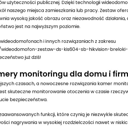
tów użyteczności publicznej. Dzięki technologii wideodom
ół naszego miejsca zamieszkania lub pracy. Zestaw ofe
nia wysoką jakość obrazu oraz niezawodność działania, d
stwo jest na najwyższym poziomie.
o wideodomofonach i innych rozwiązaniach z zakresu
l/wideodomofon-zestaw-ds-kis604-sb-hikvision-breloki
eczeństwo już dziś!
ery monitoringu dla domu i fir
iejszych czasach, a nowoczesne rozwiązania kamer monito
 jest skuteczne monitorowanie otoczenia w czasie rzeczy
ucie bezpieczeństwa.
 zaawansowanych funkcji, które czynią je niezwykle skut
wości nagrywania w wysokiej rozdzielczości nawet w niski