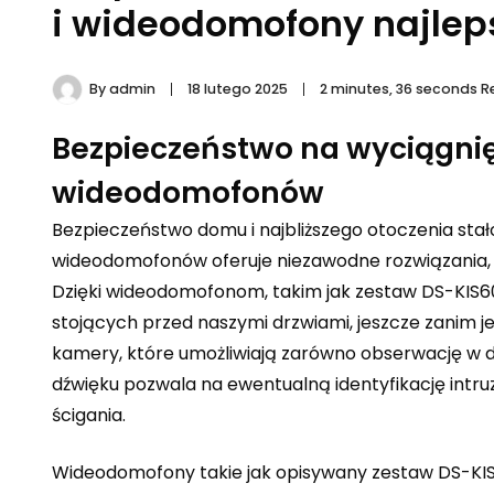
i wideodomofony najleps
By
admin
18 lutego 2025
2 minutes, 36 seconds 
Bezpieczeństwo na wyciągnięc
wideodomofonów
Bezpieczeństwo domu i najbliższego otoczenia stało
wideodomofonów oferuje niezawodne rozwiązania, 
Dzięki wideodomofonom, takim jak zestaw DS-KIS60
stojących przed naszymi drzwiami, jeszcze zanim
kamery, które umożliwiają zarówno obserwację w dz
dźwięku pozwala na ewentualną identyfikację intru
ścigania.
Wideodomofony takie jak opisywany zestaw DS-KIS