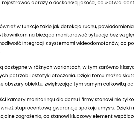
ejestrować obrazy o doskonałej jakości, co ułatwia ident
nież w funkcje takie jak detekcja ruchu, powiadomienia
użytkownikom na bieżąco monitorować sytuację bez względ
je możliwość integracji z systemami wideodomofonów, co p
.
ą dostępne w różnych wariantach, w tym zarówno klasycz
ch potrzeb i estetyki otoczenia. Dzięki temu można skut
e obszary obiektu, zwiększając tym samym całkowitą oc
ści kamery monitoringu dla domu i firmy stanowi nie tylk
również stuprocentową gwarancję spokoju umysłu. Dzięki 
ncjalne zagrożenia, co stanowi kluczowy element współc