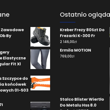
ane
Ostatnio ogląd
y Zawodowe
Kreber Frezy 80Szt Do
Ob By
Frezarki K-300 Fr
zł
2 146,00
Ermila MOTION
gery
zł
769,00
 Elastyczne
ular Fit Xl
s Szczypce do
ia końcówek
owych 01-503
Stalco Blister Wiertło
7I
Do Metalu Hss 8.0