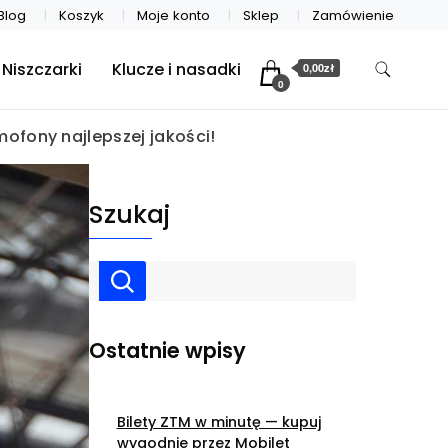
Blog
Koszyk
Moje konto
Sklep
Zamówienie
Niszczarki
Klucze i nasadki
0,00zł
0
fony najlepszej jakości!
Szukaj
Ostatnie wpisy
Bilety ZTM w minutę — kupuj
wygodnie przez Mobilet