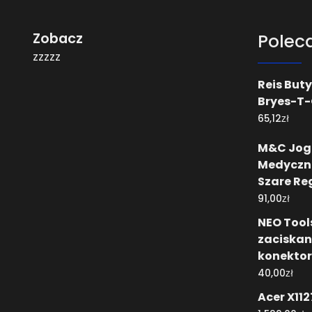
Zobacz
Polec
zzzzz
Reis But
Bryes-T-
zł
65,12
M&C Jog
Medyczne
Szare Reg
zł
91,00
NEO Tool
zaciskan
konektor
zł
40,00
Acer X112