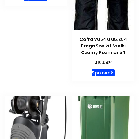
Cofra V054 0 05.Z54
Praga Szelki I Szelki
Czarny Rozmiar 54
zł
316,69
Sprawdź!