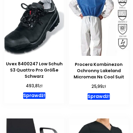
Uvex 8400247 Low Schuh
Procera Kombinezon
S3 Quattro Pro Größe
Ochronny Lakeland
Schwarz
Micromax Ns Cool Suit
zł
493,81
zł
25,99
Sprawdź!
Sprawdź!