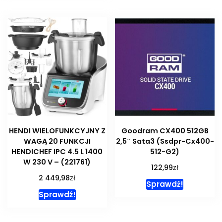
HENDI WIELOFUNKCYJNY Z
Goodram CX400 512GB
WAGĄ 20 FUNKCJI
2,5″ Sata3 (Ssdpr-Cx400-
HENDICHEF IPC 4.5 L 1400
512-G2)
W 230 V – (221761)
zł
122,99
zł
2 449,98
Sprawdź!
Sprawdź!