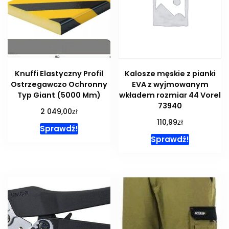
Knuffi Elastyczny Profil
Kalosze męskie z pianki
Ostrzegawczo Ochronny
EVA z wyjmowanym
Typ Giant (5000 Mm)
wkładem rozmiar 44 Vorel
73940
zł
2 049,00
zł
110,99
Sprawdź!
Sprawdź!