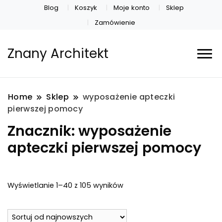
Blog
Koszyk
Moje konto
Sklep
Zamówienie
Znany Architekt
Home
Sklep
wyposażenie apteczki
pierwszej pomocy
Znacznik:
wyposażenie
apteczki pierwszej pomocy
Posortowane
Wyświetlanie 1–40 z 105 wyników
według
najnowszych