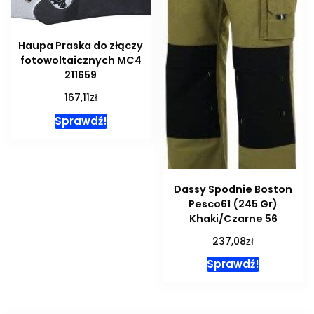
Haupa Praska do złączy
fotowoltaicznych MC4
211659
zł
167,11
Sprawdź!
Dassy Spodnie Boston
Pesco61 (245 Gr)
Khaki/Czarne 56
zł
237,08
Sprawdź!