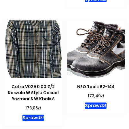
Cofra V029 0 00.Z/2
NEO Tools 82-144
Koszula W Stylu Casual
zł
173,49
Rozmiar S W Khaki S
Sprawdź!
zł
173,05
Sprawdź!