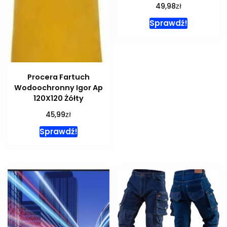
zł
49,98
Sprawdź!
Procera Fartuch
Wodoochronny Igor Ap
120X120 Żółty
zł
45,99
Sprawdź!