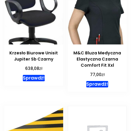
Krzesło Biurowe Unisit
M&C Bluza Medyczna
Jupiter Sb Czarny
Elastyczna Czarna
Comfort Fit Xxl
zł
638,08
zł
77,00
Sprawdź!
Sprawdź!