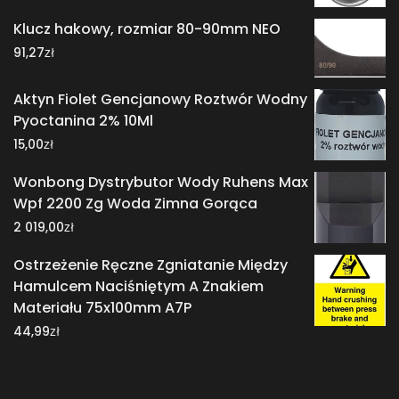
Klucz hakowy, rozmiar 80-90mm NEO
zł
91,27
Aktyn Fiolet Gencjanowy Roztwór Wodny
Pyoctanina 2% 10Ml
zł
15,00
Wonbong Dystrybutor Wody Ruhens Max
Wpf 2200 Zg Woda Zimna Gorąca
zł
2 019,00
Ostrzeżenie Ręczne Zgniatanie Między
Hamulcem Naciśniętym A Znakiem
Materiału 75x100mm A7P
zł
44,99