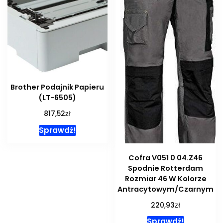
Brother Podajnik Papieru
(LT-6505)
zł
817,52
Sprawdź!
Cofra V051 0 04.Z46
Spodnie Rotterdam
Rozmiar 46 W Kolorze
Antracytowym/Czarnym
zł
220,93
Sprawdź!