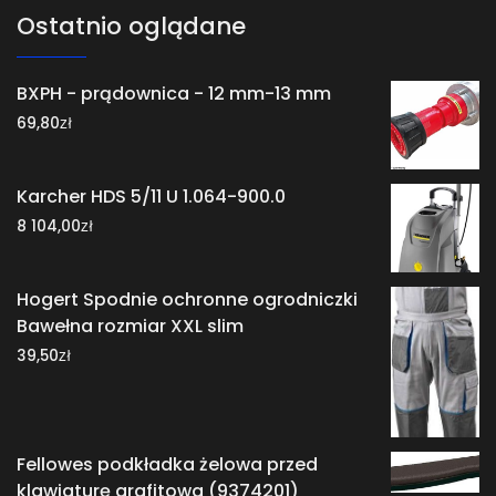
Ostatnio oglądane
BXPH - prądownica - 12 mm-13 mm
zł
69,80
Karcher HDS 5/11 U 1.064-900.0
zł
8 104,00
Hogert Spodnie ochronne ogrodniczki
Bawełna rozmiar XXL slim
zł
39,50
Fellowes podkładka żelowa przed
klawiaturę grafitowa (9374201)