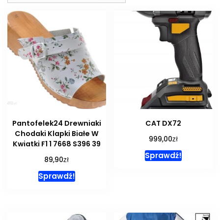
Pantofelek24 Drewniaki
CAT DX72
Chodaki Klapki Białe W
zł
999,00
Kwiatki F1 1 7668 S396 39
Sprawdź!
zł
89,90
Sprawdź!