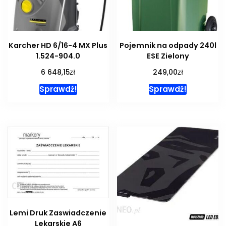
Karcher HD 6/16-4 MX Plus
Pojemnik na odpady 240l
1.524-904.0
ESE Zielony
zł
zł
6 648,15
249,00
Sprawdź!
Sprawdź!
Lemi Druk Zaswiadczenie
Lekarskie A6