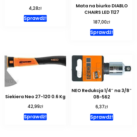
Mata na biurko DIABLO
zł
4,28
CHAIRS LED 1127
Sprawdź!
zł
187,00
Sprawdź!
NEO Redukcja 1/4″ na 3/8″
Siekiera Neo 27-120 0.6 Kg
08-562
zł
zł
42,99
6,37
Sprawdź!
Sprawdź!