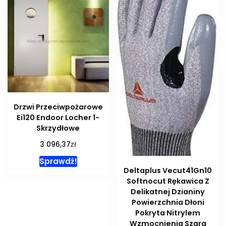
Drzwi Przeciwpożarowe
Ei120 Endoor Locher 1-
Skrzydłowe
zł
3 096,37
Sprawdź!
Deltaplus Vecut41Gn10
Softnocut Rękawica Z
Delikatnej Dzianiny
Powierzchnia Dłoni
Pokryta Nitrylem
Wzmocnienia Szara