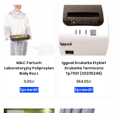
M&C Fartuch
Iggual Drukarka Etykiet
Laboratoryjny Poliproylen
Drukarka Termiczna
Biały Roz L
Tp7001 (S0235246)
zł
zł
11,00
564,00
Sprawdź!
Sprawdź!