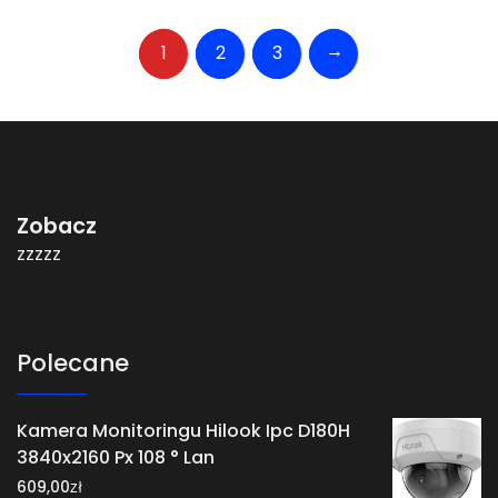
→
1
2
3
Zobacz
zzzzz
Polecane
Kamera Monitoringu Hilook Ipc D180H
3840x2160 Px 108 ° Lan
zł
609,00