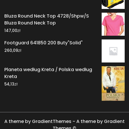
Bluza Round Neck Top 4728/Shpw/S
Bluza Round Neck Top
zł
147,00
Footguard 641850 200 Buty"Solid"
zł
260,09
Planeta według Kreta / Polska według
Kreta
zł
54,13
A theme by GradientThemes - A theme by Gradient
Themes ©