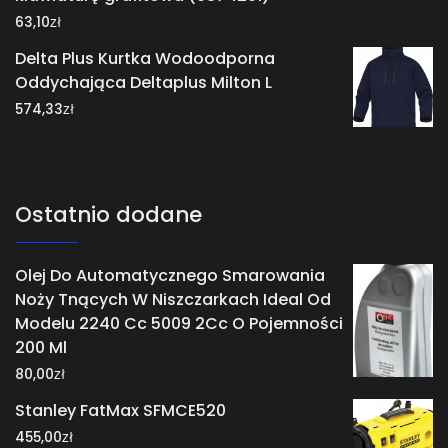
zł
63,10
Delta Plus Kurtka Wodoodporna
Oddychająca Deltaplus Milton L
zł
574,33
Ostatnio dodane
Olej Do Automatycznego Smarowania
Noży Tnących W Niszczarkach Ideal Od
Modelu 2240 Cc 5009 2Cc O Pojemności
200 Ml
zł
80,00
Stanley FatMax SFMCE520
zł
455,00