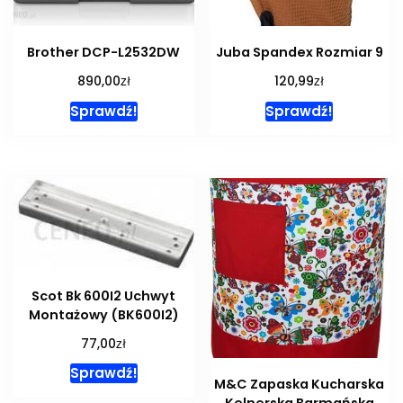
Brother DCP-L2532DW
Juba Spandex Rozmiar 9
zł
zł
890,00
120,99
Sprawdź!
Sprawdź!
Scot Bk 600I2 Uchwyt
Montażowy (BK600I2)
zł
77,00
Sprawdź!
M&C Zapaska Kucharska