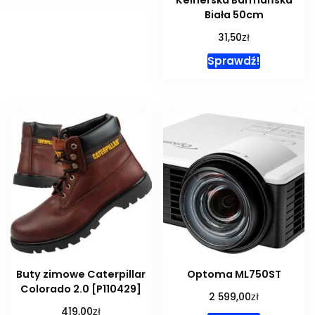
Kelnerska Barmańska
Biała 50cm
zł
31,50
Sprawdź!
Buty zimowe Caterpillar
Optoma ML750ST
Colorado 2.0 [P110429]
zł
2 599,00
zł
419,00