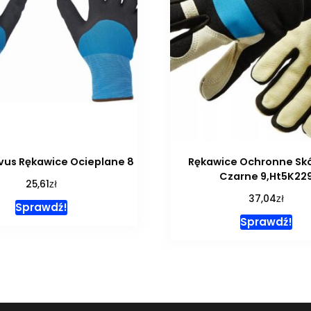
vus Rękawice Ocieplane 8
Rękawice Ochronne Sk
Czarne 9,Ht5K22
zł
25,61
zł
37,04
Sprawdź!
Sprawdź!