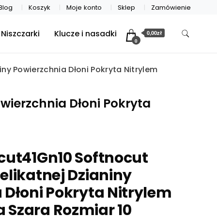
Blog
Koszyk
Moje konto
Sklep
Zamówienie
Niszczarki
Klucze i nasadki
0,00zł
0
ny Powierzchnia Dłoni Pokryta Nitrylem
wierzchnia Dłoni Pokryta
cut41Gn10 Softnocut
elikatnej Dzianiny
 Dłoni Pokryta Nitrylem
 Szara Rozmiar 10