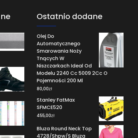
ane
Ostatnio dodane
Olej Do
Automatycznego
Smarowania Noży
Tnących W
Niszczarkach Ideal Od
Modelu 2240 Cc 5009 2Cc O
Pojemności 200 Ml
zł
80,00
Stanley FatMax
SFMCE520
zł
455,00
Bluza Round Neck Top
4728/Shpw/S Bluza