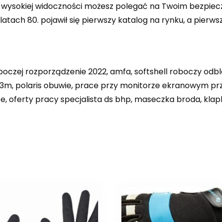
a wysokiej widoczności możesz polegać na Twoim bezpiecz
 latach 80. pojawił się pierwszy katalog na rynku, a pier
roboczej rozporządzenie 2022, amfa, softshell roboczy odb
m, polaris obuwie, prace przy monitorze ekranowym przez 
, oferty pracy specjalista ds bhp, maseczka broda, kla