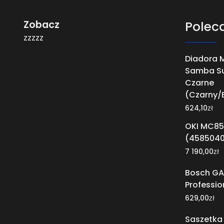
Zobacz
Polec
zzzzz
Diadora 
Samba Su
Czarne
(Czarny/
zł
624,10
OKI MC8
(458504
zł
7 190,00
Bosch GA
Professio
zł
629,00
Saszetka