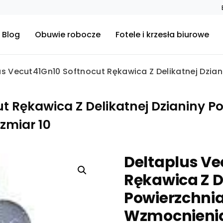
Blog
Obuwie robocze
Fotele i krzesła biurowe
us Vecut41Gn10 Softnocut Rękawica Z Delikatnej Dziani
t Rękawica Z Delikatnej Dzianiny Po
zmiar 10
Deltaplus Ve
Rękawica Z D
Powierzchnia
Wzmocnienia