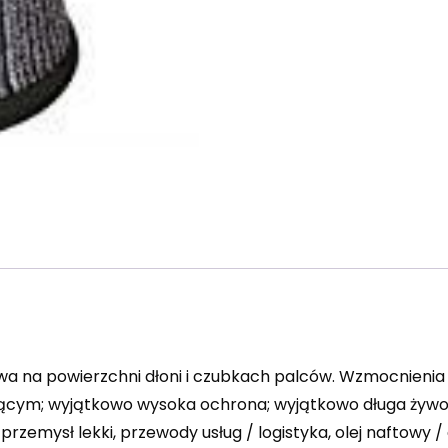
wa na powierzchni dłoni i czubkach palców. Wzmocnieni
ącym; wyjątkowo wysoka ochrona; wyjątkowo długa żywo
przemysł lekki, przewody usług / logistyka, olej naftowy /