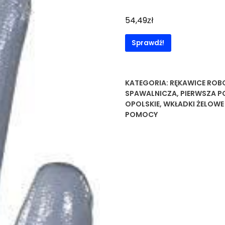
zł
54,49
Sprawdź!
KATEGORIA:
RĘKAWICE ROB
SPAWALNICZA
,
PIERWSZA 
OPOLSKIE
,
WKŁADKI ŻELOW
POMOCY