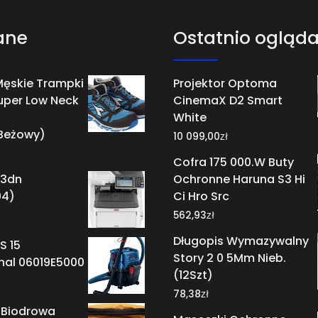
ane
Ostatnio ogląd
Męskie Trampki
Projektor Optoma
per Low Neck
CinemaX D2 Smart
White
Beżowy)
zł
10 099,00
Cofra 175 000.W Buty
53dn
Ochronne Haruna S3 Hi
04)
Ci Hro Src
zł
562,93
Długopis Wymazywalny
S 15
Story 2 0 5Mm Nieb.
nal 06019E5000
(12Szt)
zł
78,38
 Biodrowa