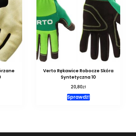
órzane
Verto Rękawice Robocze Skóra
9
Syntetyczna 10
zł
20,80
Sprawdź!