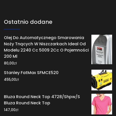
Ostatnio dodane
Olej Do Automatycznego Smarowania
Noży Tnących W Niszczarkach Ideal Od
Modelu 2240 Cc 5009 2Cc O Pojemności
200 Ml
zł
80,00
Stanley FatMax SFMCE520
zł
455,00
Bluza Round Neck Top 4728/Shpw/S
Bluza Round Neck Top
zł
147,00