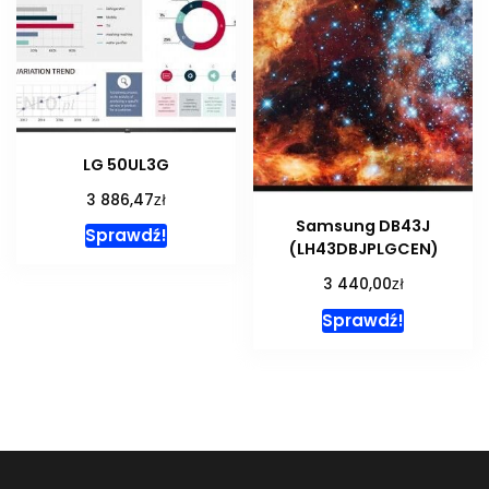
LG 50UL3G
zł
3 886,47
Samsung DB43J
Sprawdź!
(LH43DBJPLGCEN)
zł
3 440,00
Sprawdź!