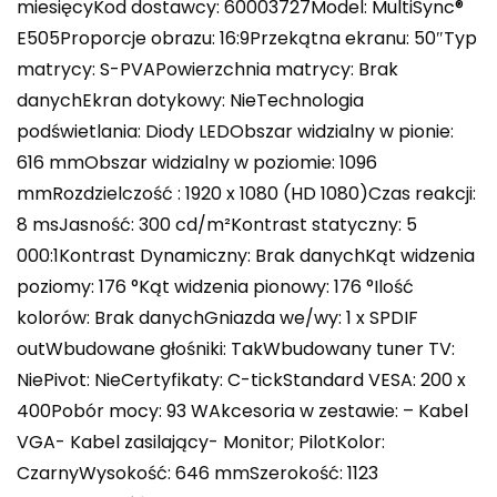
miesięcyKod dostawcy: 60003727Model: MultiSync®
E505Proporcje obrazu: 16:9Przekątna ekranu: 50″Typ
matrycy: S-PVAPowierzchnia matrycy: Brak
danychEkran dotykowy: NieTechnologia
podświetlania: Diody LEDObszar widzialny w pionie:
616 mmObszar widzialny w poziomie: 1096
mmRozdzielczość : 1920 x 1080 (HD 1080)Czas reakcji:
8 msJasność: 300 cd/m²Kontrast statyczny: 5
000:1Kontrast Dynamiczny: Brak danychKąt widzenia
poziomy: 176 °Kąt widzenia pionowy: 176 °Ilość
kolorów: Brak danychGniazda we/wy: 1 x SPDIF
outWbudowane głośniki: TakWbudowany tuner TV:
NiePivot: NieCertyfikaty: C-tickStandard VESA: 200 x
400Pobór mocy: 93 WAkcesoria w zestawie: – Kabel
VGA- Kabel zasilający- Monitor; PilotKolor:
CzarnyWysokość: 646 mmSzerokość: 1123