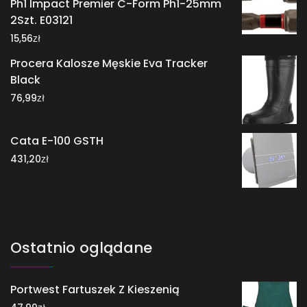
Ph1 Impact Premier C-Form Ph1-25mm
2Szt. E03121
zł
15,56
Procera Kalosze Męskie Eva Tracker
Black
zł
76,99
Cata E-100 GSTH
zł
431,20
Ostatnio oglądane
Portwest Fartuszek Z Kieszenią