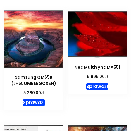
Nec MultiSync MA551
zł
9 999,00
Samsung QM65B
(LH65QMBEBGCXEN)
Sprawdź!
zł
5 280,00
Sprawdź!