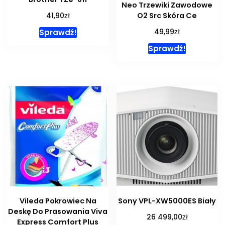
Neo Trzewiki Zawodowe
zł
O2 Src Skóra Ce
41,90
zł
Sprawdź!
49,99
Sprawdź!
Vileda Pokrowiec Na
Sony VPL-XW5000ES Biały
Deskę Do Prasowania Viva
zł
26 499,00
Express Comfort Plus