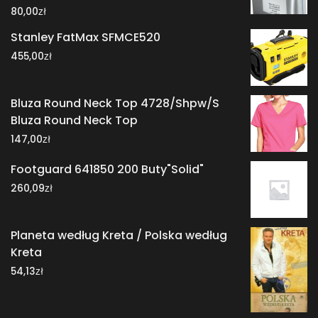
zł
80,00
Stanley FatMax SFMCE520
zł
455,00
Bluza Round Neck Top 4728/Shpw/S
Bluza Round Neck Top
zł
147,00
Footguard 641850 200 Buty"Solid"
zł
260,09
Planeta według Kreta / Polska według
Kreta
zł
54,13