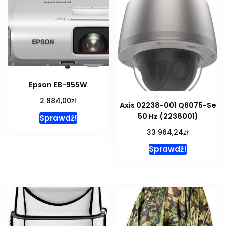
Epson EB-955W
zł
2 884,00
Axis 02238-001 Q6075-Se
50 Hz (2238001)
Sprawdź!
zł
33 964,24
Sprawdź!