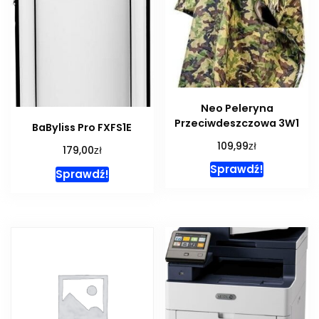
Neo Peleryna
Przeciwdeszczowa 3W1
BaByliss Pro FXFS1E
zł
109,99
zł
179,00
Sprawdź!
Sprawdź!