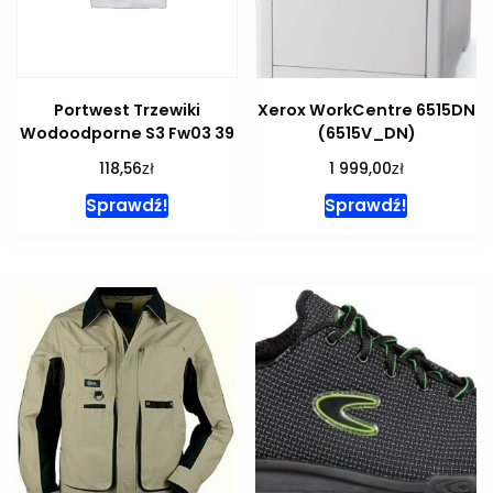
Portwest Trzewiki
Xerox WorkCentre 6515DN
Wodoodporne S3 Fw03 39
(6515V_DN)
zł
zł
118,56
1 999,00
Sprawdź!
Sprawdź!