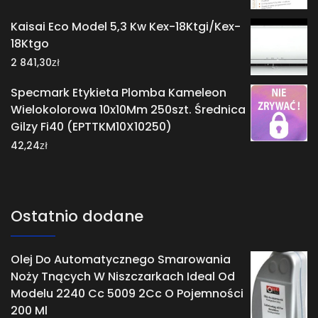
Kaisai Eco Model 5,3 Kw Kex-18Ktgi/Kex-
18Ktgo
zł
2 841,30
Specmark Etykieta Plomba Kameleon
Wielokolorowa 10x10Mm 250szt. Średnica
Gilzy Fi40 (EPTTKM10X10250)
zł
42,24
Ostatnio dodane
Olej Do Automatycznego Smarowania
Noży Tnących W Niszczarkach Ideal Od
Modelu 2240 Cc 5009 2Cc O Pojemności
200 Ml