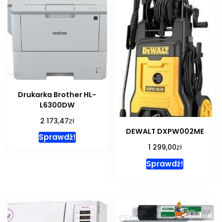
Drukarka Brother HL-
L6300DW
zł
2 173,47
DEWALT DXPW002ME
Sprawdź!
zł
1 299,00
Sprawdź!