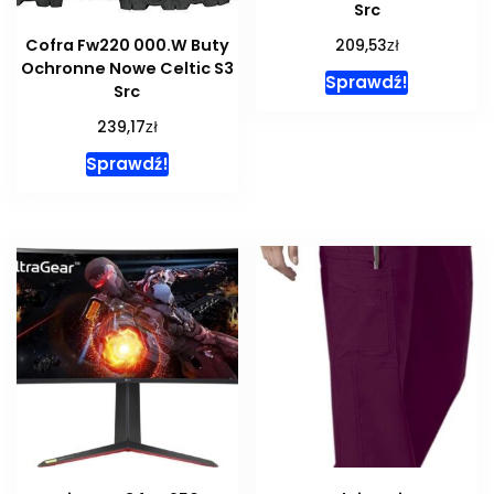
Src
zł
Cofra Fw220 000.W Buty
209,53
Ochronne Nowe Celtic S3
Sprawdź!
Src
zł
239,17
Sprawdź!