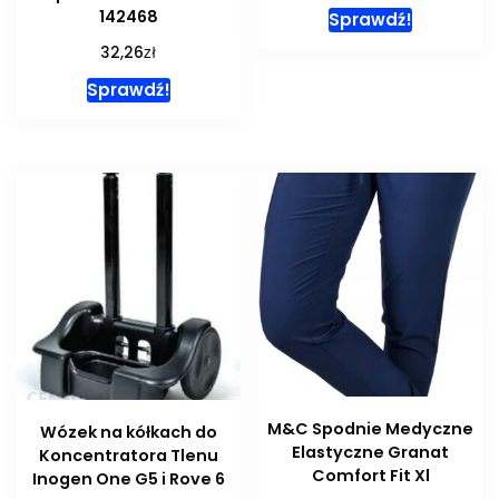
142468
Sprawdź!
zł
32,26
Sprawdź!
M&C Spodnie Medyczne
Wózek na kółkach do
Elastyczne Granat
Koncentratora Tlenu
Comfort Fit Xl
Inogen One G5 i Rove 6