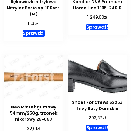
Rękawiczki nitrylowe
Karcher DS 6 Premium
Nitrylex Basic op. 100szt.
Home Line 1.195-240.0
(M)
zł
1 249,00
zł
11,65
Sprawdź!
Sprawdź!
Shoes For Crews 52263
Neo Młotek gumowy
Envy Buty Damskie
54mm/250g, trzonek
zł
293,32
hikorowy 25-053
Sprawdź!
zł
32,01