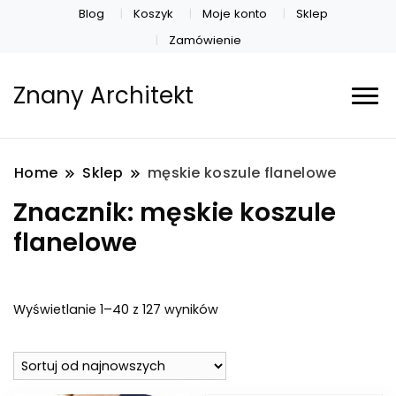
Blog
Koszyk
Moje konto
Sklep
Zamówienie
Znany Architekt
Home
Sklep
męskie koszule flanelowe
Znacznik:
męskie koszule
flanelowe
Posortowane
Wyświetlanie 1–40 z 127 wyników
według
najnowszych