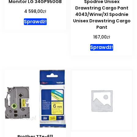
Monitor LG 34GP950GB
Spodnie Unisex
Drawstring Cargo Pant
zł
4 598,00
4043/Winw/Xl Spodnie
Unisex Drawstring Cargo
Sprawdź!
Pant
zł
167,00
Sprawdź!
Brother TZe-611