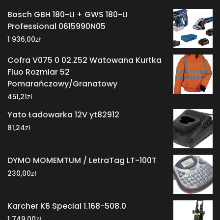
Bosch GBH 180-LI + GWS 180-LI
Professional 0615990N05
zł
1 936,00
Cofra V075 0 02.Z52 Watowana Kurtka
Fluo Rozmiar 52
Pomarańczowy/Granatowy
zł
451,21
Yato Ładowarka 12V yt82912
zł
81,24
DYMO MOMEMTUM / LetraTag LT-100T
zł
230,00
Karcher K6 Special 1.168-508.0
zł
1 749,00