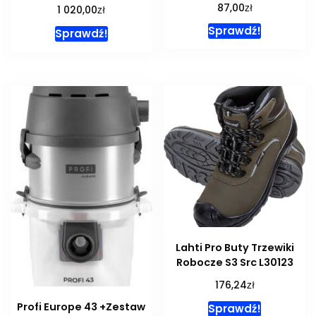
zł
87,00
zł
1 020,00
Sprawdź!
Sprawdź!
Lahti Pro Buty Trzewiki
Robocze S3 Src L30123
zł
176,24
Profi Europe 43 +Zestaw
Sprawdź!