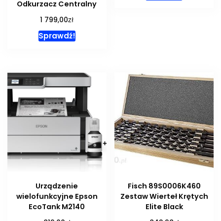
Odkurzacz Centralny
zł
1 799,00
Sprawdź!
Urządzenie
Fisch 89S0006K460
wielofunkcyjne Epson
Zestaw Wierteł Krętych
EcoTank M2140
Elite Black