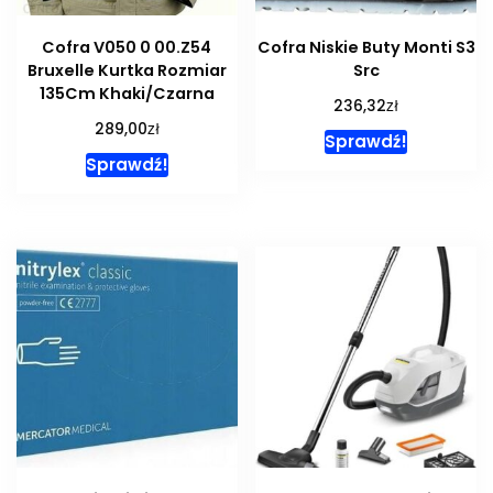
Cofra V050 0 00.Z54
Cofra Niskie Buty Monti S3
Bruxelle Kurtka Rozmiar
Src
135Cm Khaki/Czarna
zł
236,32
zł
289,00
Sprawdź!
Sprawdź!