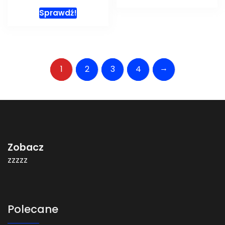
Sprawdź!
→
1
2
3
4
Zobacz
zzzzz
Polecane