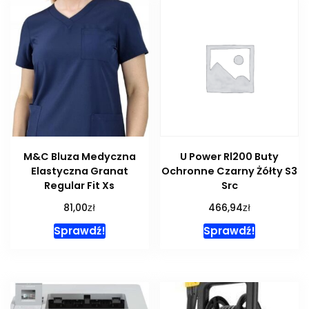
M&C Bluza Medyczna
U Power Rl200 Buty
Elastyczna Granat
Ochronne Czarny Żółty S3
Regular Fit Xs
Src
zł
zł
81,00
466,94
Sprawdź!
Sprawdź!