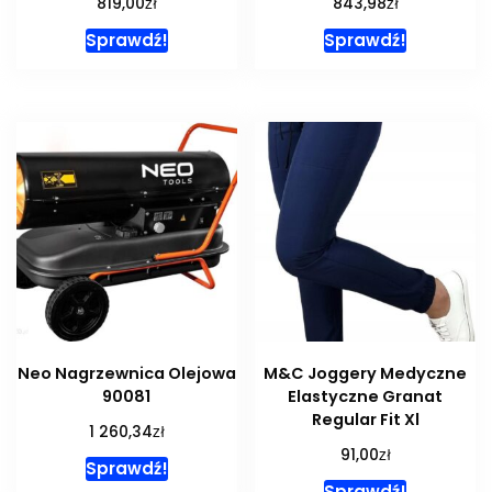
zł
zł
819,00
843,98
Sprawdź!
Sprawdź!
Neo Nagrzewnica Olejowa
M&C Joggery Medyczne
90081
Elastyczne Granat
Regular Fit Xl
zł
1 260,34
zł
91,00
Sprawdź!
Sprawdź!