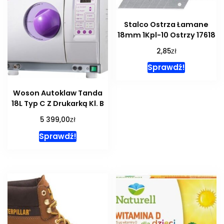
Stalco Ostrza Łamane
18mm 1Kpl-10 Ostrzy 17618
zł
2,85
Sprawdź!
Woson Autoklaw Tanda
18L Typ C Z Drukarką Kl. B
zł
5 399,00
Sprawdź!