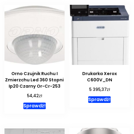
Orno Czujnik Ruchu I
Drukarka Xerox
Zmierzchu Led 360 Stopni
C600V_DN
Ip20 Czarny Or-Cr-253
zł
5 395,37
zł
54,42
Sprawdź!
Sprawdź!