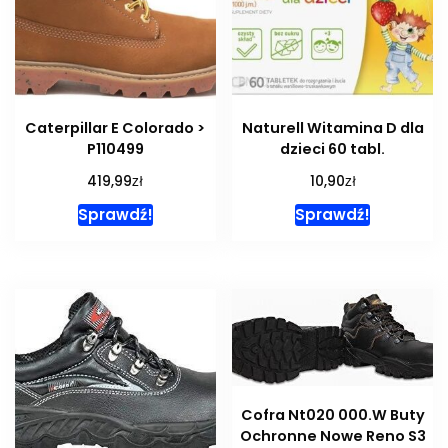
Caterpillar E Colorado >
Naturell Witamina D dla
P110499
dzieci 60 tabl.
zł
zł
419,99
10,90
Sprawdź!
Sprawdź!
Cofra Nt020 000.W Buty
Ochronne Nowe Reno S3