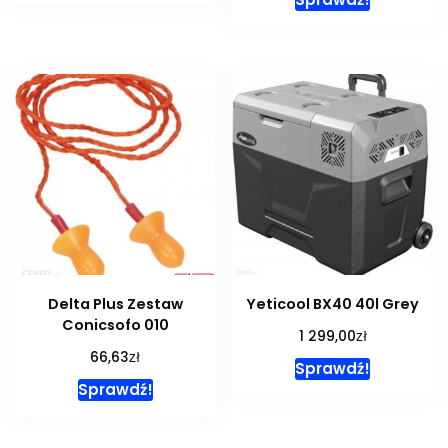
Delta Plus Zestaw
Yeticool BX40 40l Grey
Conicsofo 010
zł
1 299,00
zł
66,63
Sprawdź!
Sprawdź!