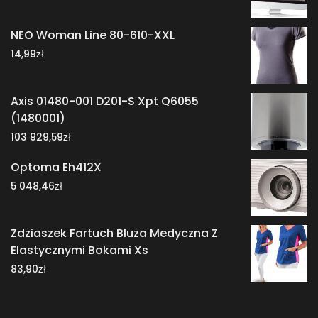
NEO Woman Line 80-610-XXL
zł
14,99
Axis 01480-001 D201-S Xpt Q6055
(1480001)
zł
103 929,59
Optoma Eh412X
zł
5 048,46
Zdziaszek Fartuch Bluza Medyczna Z
Elastycznymi Bokami Xs
zł
83,90