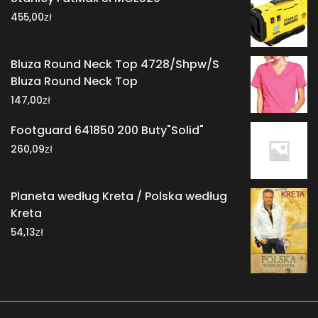
zł
455,00
Bluza Round Neck Top 4728/Shpw/S
Bluza Round Neck Top
zł
147,00
Footguard 641850 200 Buty"Solid"
zł
260,09
Planeta według Kreta / Polska według
Kreta
zł
54,13