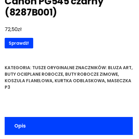
Canon PG545 czarny
(8287B001)
zł
72,50
Sprawdź!
KATEGORIA:
TUSZE ORYGINALNE
ZNACZNIKÓW:
BLUZA ART
,
BUTY OCIEPLANE ROBOCZE
,
BUTY ROBOCZE ZIMOWE
,
KOSZULA FLANELOWA
,
KURTKA ODBLASKOWA
,
MASECZKA
P3
Opis