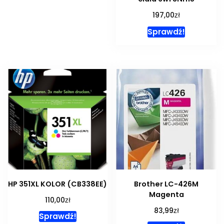
zł
197,00
Sprawdź!
HP 351XL KOLOR (CB338EE)
Brother LC-426M
Magenta
zł
110,00
zł
83,99
Sprawdź!