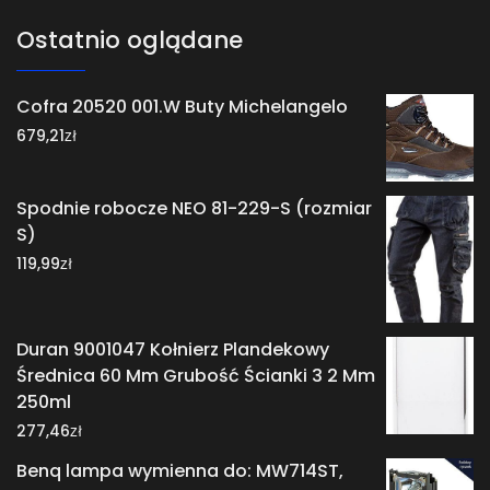
Ostatnio oglądane
Cofra 20520 001.W Buty Michelangelo
zł
679,21
Spodnie robocze NEO 81-229-S (rozmiar
S)
zł
119,99
Duran 9001047 Kołnierz Plandekowy
Średnica 60 Mm Grubość Ścianki 3 2 Mm
250ml
zł
277,46
Benq lampa wymienna do: MW714ST,