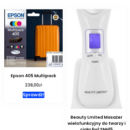
Epson 405 Multipack
zł
238,00
Sprawdź!
Beauty Lmited Masażer
wielofunkcyjny do twarzy i
ciała 6w1 SNH15