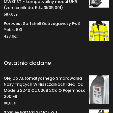
MW811ST - kompatybilny modul UHR
(zamiennik do: 5J.J3K05.001)
zł
587,00
Portwest Softshell Ostrzegawczy Pw3
Yebk; 6Xl
zł
423,15
Ostatnio dodane
Olej Do Automatycznego Smarowania
Noży Tnących W Niszczarkach Ideal Od
Modelu 2240 Cc 5009 2Cc O Pojemności
200 Ml
zł
80,00
Stanley FatMax SFMCE520